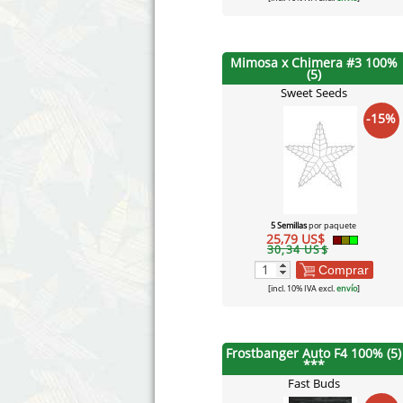
Mimosa x Chimera #3 100%
(5)
Sweet Seeds
-15%
5 Semillas
por paquete
25,79 US$
30,34 US$
Comprar
[incl. 10% IVA excl.
envío
]
Frostbanger Auto F4 100% (5)
***
Fast Buds