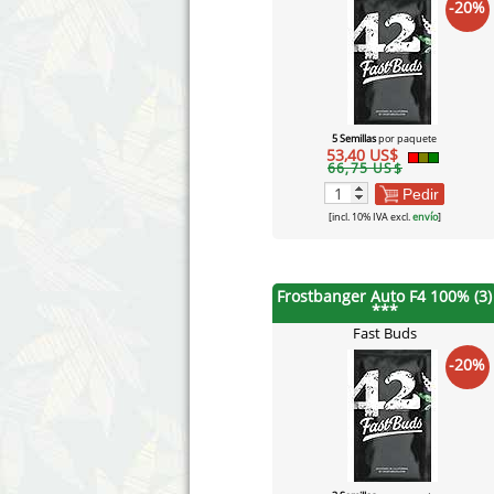
-20%
5 Semillas
por paquete
53,40 US$
66,75 US$
Pedir
[incl. 10% IVA excl.
envío
]
Frostbanger Auto F4 100% (3)
***
Fast Buds
-20%