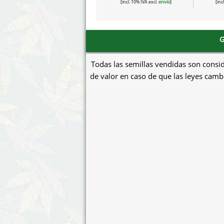
[incl. 10% IVA excl.
envío
]
[inc
G
Todas las semillas vendidas son consi
de valor en caso de que las leyes cambi