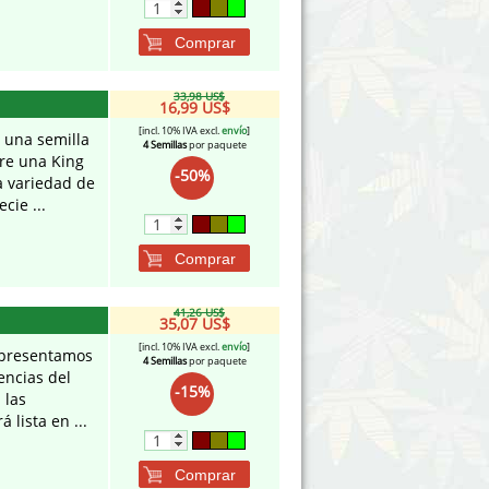
Comprar
33,98 US$
16,99 US$
[incl. 10% IVA excl.
envío
]
 una semilla
4 Semillas
por paquete
re una King
-50%
a variedad de
cie ...
Comprar
41,26 US$
35,07 US$
[incl. 10% IVA excl.
envío
]
 presentamos
4 Semillas
por paquete
encias del
-15%
 las
 lista en ...
Comprar