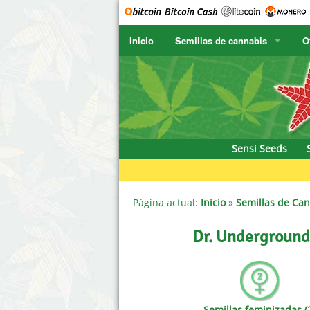
Inicio
Semillas de cannabis
O
SENSI SEEDS
CBD Cre
SENSI SEEDS RESEARCH
Chronic 
F
NIRVANA
Deliciou
Sensi Seeds
GREENHOUSE
DNA Gen
SERIOUS SEEDS
Dr. Unde
Página actual:
Inicio
»
Semillas de Ca
SPLIFF SEEDS
Dutch Pa
Dr. Underground 
Ace Seeds
Empire 
Anaconda Seeds
Exotic S
Semillas feminizadas (