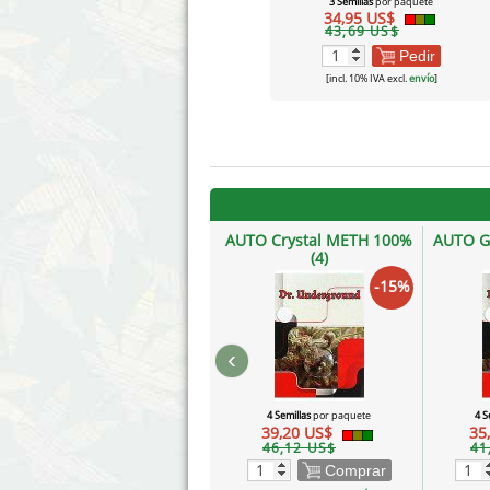
3 Semillas
por paquete
34,95 US$
43,69 US$
Pedir
[incl. 10% IVA excl.
envío
]
AUTO Crystal METH 100%
AUTO G
(4)
-15%
‹
4 Semillas
por paquete
4 S
39,20 US$
35
46,12 US$
41
Comprar