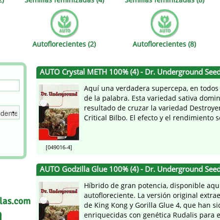
s
Mallorca Seeds
Seed Stockers
Seeds
Mandala
Seedy Simon
Autoflorecientes (2)
Autoflorecientes (8)
s
Medical Seeds Co.
Silent Seeds
AUTO Crystal METH 100% (4) - Dr. Underground See
 Seeds
Ministry of Cannabis
Söllner - Vadda'
Aquí una verdadera supercepa, en todos 
dhi
Paradise Seeds
Strain Hunters S
de la palabra. Esta variedad sativa domin
resultado de cruzar la variedad Destroyer
Critical Bilbo. El efecto y el rendimiento s
 the Great Gardener
Philosopher Seeds
Sumo Seeds
[049016-4]
AUTO Godzilla Glue 100% (4) - Dr. Underground See
Híbrido de gran potencia, disponible aqu
autofloreciente. La versión original extra
llas.com
de King Kong y Gorilla Glue 4, que han si
enriquecidas con genética Rudalis para es