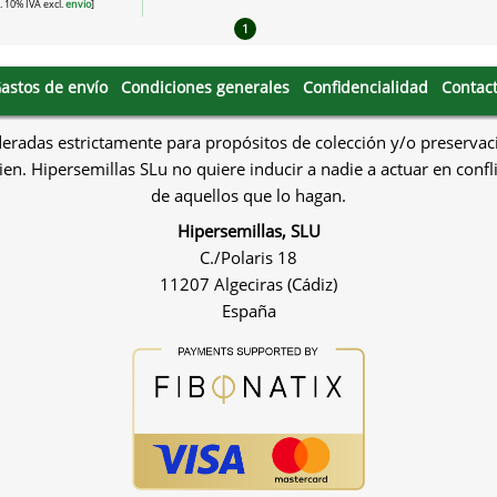
l. 10% IVA excl.
envío
]
1
astos de envío
Condiciones generales
Confidencialidad
Contac
deradas estrictamente para propósitos de colección y/o preservac
en. Hipersemillas SLu no quiere inducir a nadie a actuar en confl
de aquellos que lo hagan.
Hipersemillas, SLU
C./Polaris 18
11207 Algeciras (Cádiz)
España