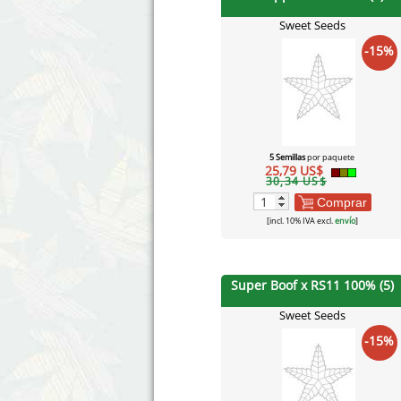
Sweet Seeds
-15%
5 Semillas
por paquete
25,79 US$
30,34 US$
Comprar
[incl. 10% IVA excl.
envío
]
Super Boof x RS11 100% (5)
Sweet Seeds
-15%