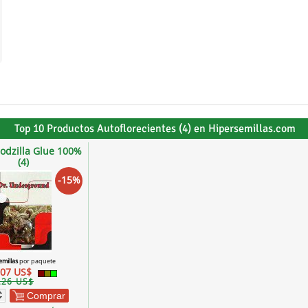
Top 10 Productos Autoflorecientes (4) en Hipersemillas.com
odzilla Glue 100%
(4)
-15%
emillas
por paquete
,07 US$
,26 US$
Comprar