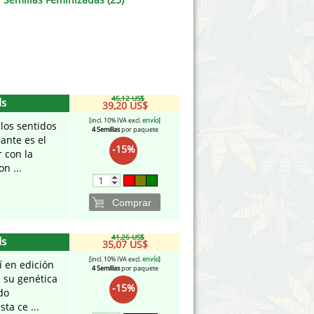
Victory Seeds
Vision Seeds
White Label Seeds
46,12 US$
ds
s Marijuanabam
World of Seeds
39,20 US$
[incl. 10% IVA excl.
envío
]
los sentidos
4 Semillas
por paquete
eedbank
CBD Cañamo Industrial
ante es el
-15%
 con la
on ...
Comprar
41,26 US$
ds
35,07 US$
[incl. 10% IVA excl.
envío
]
í en edición
4 Semillas
por paquete
e su genética
-15%
do
ta ce ...