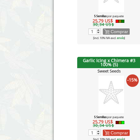
5 Semillas
por paquete
25,79 US$
30,34 US$
Comprar
[incl. 10% IVA excl.
envío
]
Garlic Icing x Chimera #3
100% (5)
Sweet Seeds
-15%
5 Semillas
por paquete
25,79 US$
30,34 US$
Comprar
[incl. 10% IVA excl.
envío
]