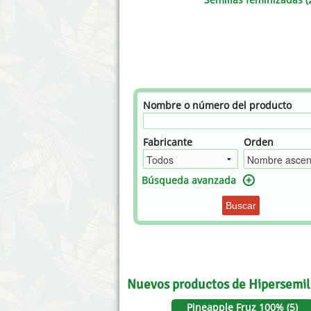
Annabelle´s Garden
Fast Bud
Barney's Farm
Female 
Blimburn Seeds
G13 Lab
Bulk Seed Bank
Genehtik
Nombre o número del producto
Bulldog Seeds
Green Bo
Fabricante
Orden
Cannabella Genetics
House of
Búsqueda avanzada
Buscar
Nuevos productos de Hipersemi
Pineapple Fruz 100% (5)