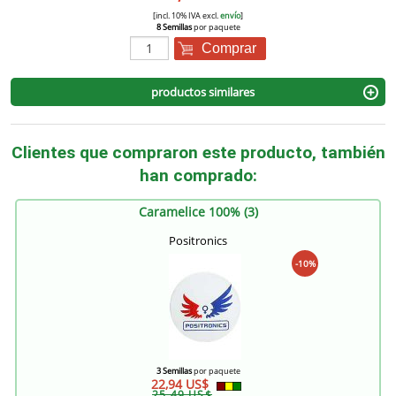
[incl. 10% IVA excl.
envío
]
8 Semillas
por paquete
Comprar
productos similares
Clientes que compraron este producto, también
han comprado:
Caramelice 100% (3)
Positronics
-10%
3 Semillas
por paquete
22,94 US$
25,49 US$