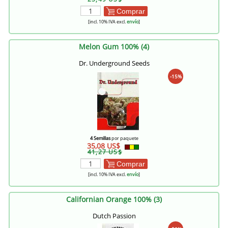
Comprar
[incl. 10% IVA excl.
envío
]
Melon Gum 100% (4)
Dr. Underground Seeds
-15%
4 Semillas
por paquete
35,08 US$
41,27 US$
Comprar
[incl. 10% IVA excl.
envío
]
Californian Orange 100% (3)
Dutch Passion