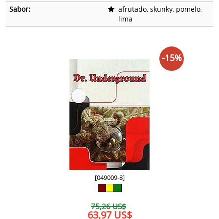
Sabor:
afrutado, skunky, pomelo,
lima
-15%
[049009-8]
75,26 US$
63,97 US$