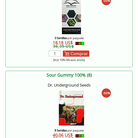
-50%
3 Semillas
por paquete
18,18 US$
36,35 US$
Comprar
[incl. 10% IVA excl.
envío
]
Sour Gummy 100% (8)
Dr. Underground Seeds
-50%
8 Semillas
por paquete
40,06 US$