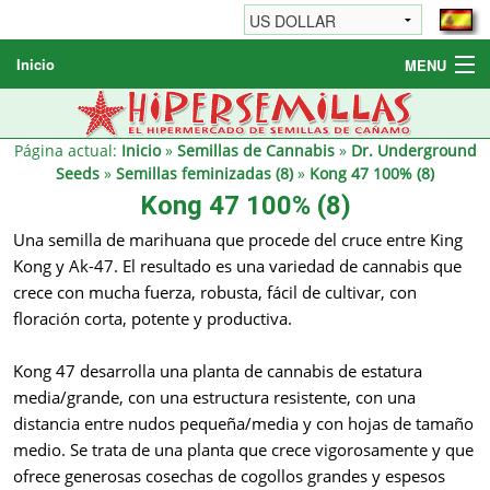
Inicio
MENU
Semillas de cannabis
Otros productos
Página actual:
Inicio
»
Semillas de Cannabis
»
Dr. Underground
Seeds
»
Semillas feminizadas (8)
»
Kong 47 100% (8)
Informaciónes / FAQ
Kong 47 100% (8)
Revendedores
Una semilla de marihuana que procede del cruce entre King
Kong y Ak-47. El resultado es una variedad de cannabis que
crece con mucha fuerza, robusta, fácil de cultivar, con
floración corta, potente y productiva.
Kong 47 desarrolla una planta de cannabis de estatura
media/grande, con una estructura resistente, con una
distancia entre nudos pequeña/media y con hojas de tamaño
medio. Se trata de una planta que crece vigorosamente y que
ofrece generosas cosechas de cogollos grandes y espesos