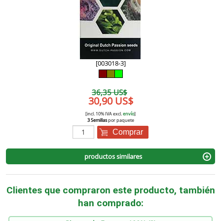
[003018-3]
36,35 US$
30,90 US$
[incl. 10% IVA excl.
envío
]
3 Semillas
por paquete
Comprar
productos similares
Clientes que compraron este producto, también
han comprado: