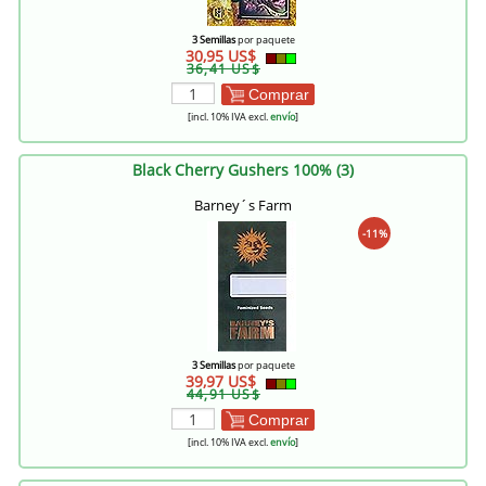
3 Semillas
por paquete
30,95 US$
36,41 US$
Comprar
[incl. 10% IVA excl.
envío
]
Black Cherry Gushers 100% (3)
Barney´s Farm
-11%
3 Semillas
por paquete
39,97 US$
44,91 US$
Comprar
[incl. 10% IVA excl.
envío
]