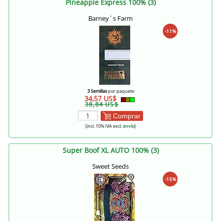
Pineapple Express 100% (3)
Barney´s Farm
-11%
3 Semillas
por paquete
34,57 US$
38,84 US$
Comprar
[incl. 10% IVA excl.
envío
]
Super Boof XL AUTO 100% (3)
Sweet Seeds
-15%