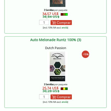
3 Semillas
por paquete
34,57 US$
38,84 US$
Comprar
[incl. 10% IVA excl.
envío
]
Auto Melonade Runtz 100% (3)
Dutch Passion
-15%
3 Semillas
por paquete
25,74 US$
30,28 US$
Comprar
[incl. 10% IVA excl.
envío
]