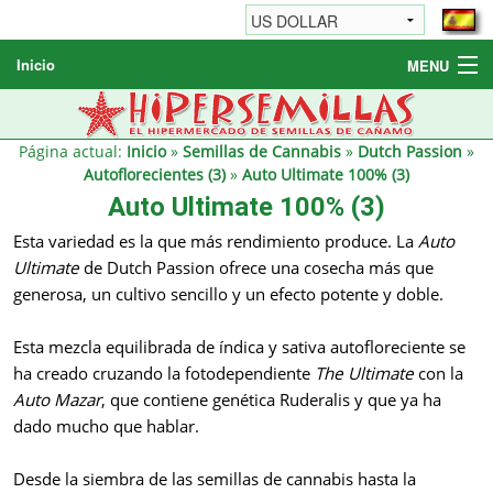
Inicio
MENU
Semillas de cannabis
Otros productos
Página actual:
Inicio
»
Semillas de Cannabis
»
Dutch Passion
»
Autoflorecientes (3)
»
Auto Ultimate 100% (3)
Informaciónes / FAQ
Auto Ultimate 100% (3)
Revendedores
Esta variedad es la que más rendimiento produce. La
Auto
Ultimate
de Dutch Passion ofrece una cosecha más que
generosa, un cultivo sencillo y un efecto potente y doble.
Esta mezcla equilibrada de índica y sativa autofloreciente se
ha creado cruzando la fotodependiente
The Ultimate
con la
Auto Mazar
, que contiene genética Ruderalis y que ya ha
dado mucho que hablar.
Desde la siembra de las semillas de cannabis hasta la