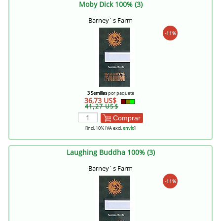
Moby Dick 100% (3)
Barney´s Farm
-11%
3 Semillas
por paquete
36,73 US$
41,27 US$
Comprar
[incl. 10% IVA excl.
envío
]
Laughing Buddha 100% (3)
Barney´s Farm
-11%