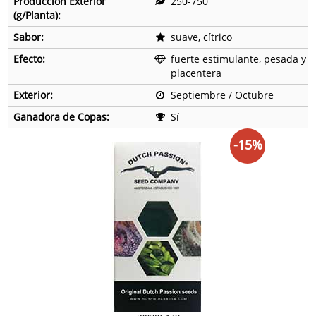
Producción Exterior
250-750
(g/Planta):
Sabor:
suave, cítrico
Efecto:
fuerte estimulante, pesada y
placentera
Exterior:
Septiembre / Octubre
Ganadora de Copas:
Sí
-15%