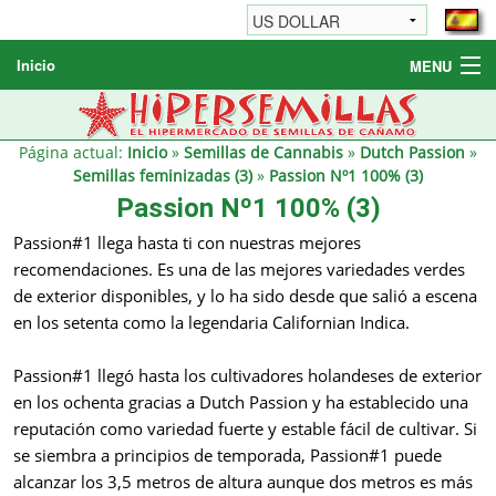
Inicio
MENU
Semillas de cannabis
Otros productos
Página actual:
Inicio
»
Semillas de Cannabis
»
Dutch Passion
»
Semillas feminizadas (3)
»
Passion Nº1 100% (3)
Informaciónes / FAQ
Passion Nº1 100% (3)
Revendedores
Passion#1 llega hasta ti con nuestras mejores
recomendaciones. Es una de las mejores variedades verdes
de exterior disponibles, y lo ha sido desde que salió a escena
en los setenta como la legendaria Californian Indica.
Passion#1 llegó hasta los cultivadores holandeses de exterior
en los ochenta gracias a Dutch Passion y ha establecido una
reputación como variedad fuerte y estable fácil de cultivar. Si
se siembra a principios de temporada, Passion#1 puede
alcanzar los 3,5 metros de altura aunque dos metros es más