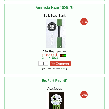
Amnesia Haze 100% (5)
Bulk Seed Bank
-11%
5 Semillas
por paquete
18,82 US$
21,14 US$
Comprar
[incl. 10% IVA excl.
envío
]
ErdPurt Reg. (5)
Ace Seeds
-20%