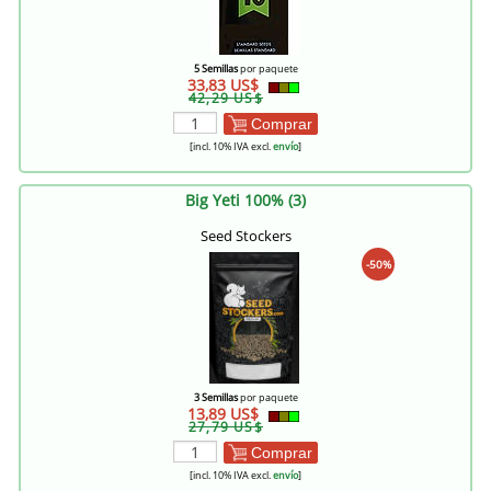
5 Semillas
por paquete
33,83 US$
42,29 US$
Comprar
[incl. 10% IVA excl.
envío
]
Big Yeti 100% (3)
Seed Stockers
-50%
3 Semillas
por paquete
13,89 US$
27,79 US$
Comprar
[incl. 10% IVA excl.
envío
]