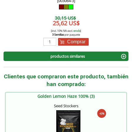
[003064-3]
30,15 US$
25,62 US$
[incl. 10% IVA excl.
envío
]
3 Semillas
por paquete
Comprar
productos similares
Clientes que compraron este producto, también
han comprado:
Golden Lemon Haze 100% (3)
Seed Stockers
-6%