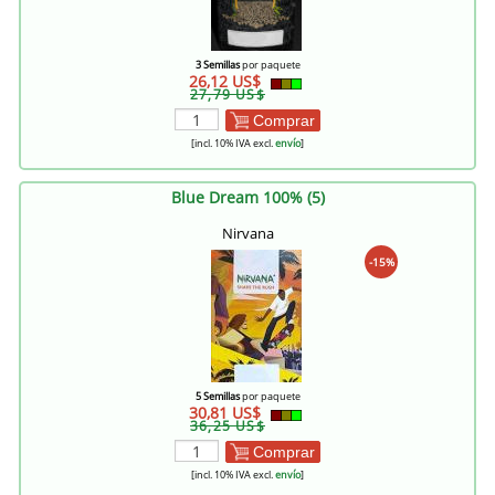
3 Semillas
por paquete
26,12 US$
27,79 US$
Comprar
[incl. 10% IVA excl.
envío
]
Blue Dream 100% (5)
Nirvana
-15%
5 Semillas
por paquete
30,81 US$
36,25 US$
Comprar
[incl. 10% IVA excl.
envío
]