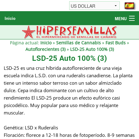
Inicio
MENU
Semillas de cannabis
Otros productos
Página actual:
Inicio
»
Semillas de Cannabis
»
Fast Buds
»
Autoflorecientes (3)
»
LSD-25 Auto 100% (3)
Informaciónes / FAQ
LSD-25 Auto 100% (3)
Revendedores
LSD-25 es una cruz híbrida autofloreciente de una vieja
escuela indica L.S.D. con una ruderalis canadiense. La planta
tiene un intenso sabor terroso con un sabor almizclado
dulce. Cepa indica dominante con un cultivo de alto
rendimiento El LSD-25 produce un efecto eufórico casi
psicodélico. Muy popular para uso médico y relajante
muscular.
Genética: LSD x Ruderalis
Floración: florece a 12-18 horas de fotoperíodo. 8-9 semanas