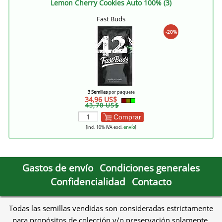
Lemon Cherry Cookies Auto 100% (3)
Fast Buds
-20%
3 Semillas
por paquete
34,96 US$
43,70 US$
Comprar
[incl. 10% IVA excl.
envío
]
Gastos de envío
Condiciones generales
Confidencialidad
Contacto
Todas las semillas vendidas son consideradas estrictamente
para propósitos de colección y/o preservación solamente,