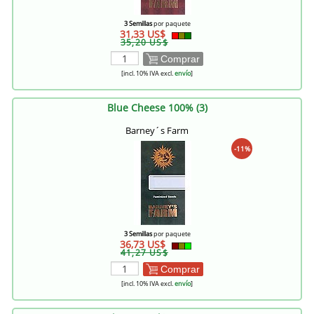
3 Semillas
por paquete
31,33 US$
35,20 US$
Comprar
[incl. 10% IVA excl.
envío
]
Blue Cheese 100% (3)
Barney´s Farm
-11%
3 Semillas
por paquete
36,73 US$
41,27 US$
Comprar
[incl. 10% IVA excl.
envío
]