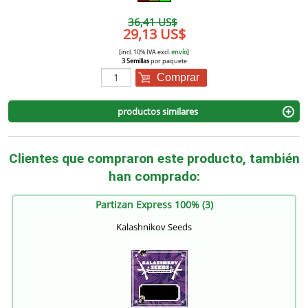
36,41 US$
29,13 US$
[incl. 10% IVA excl.
envío
]
3 Semillas
por paquete
Comprar
productos similares
Clientes que compraron este producto, también
han comprado:
Partizan Express 100% (3)
Kalashnikov Seeds