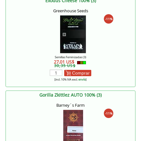
Exodus Cheese 100% (3)
Greenhouse Seeds
-11%
Semillas Feminizadas (3)
27,01 US$
30,35 US$
Comprar
[incl. 10% IVA excl.
envío
]
Gorilla Zkittlez AUTO 100% (3)
Barney´s Farm
-11%