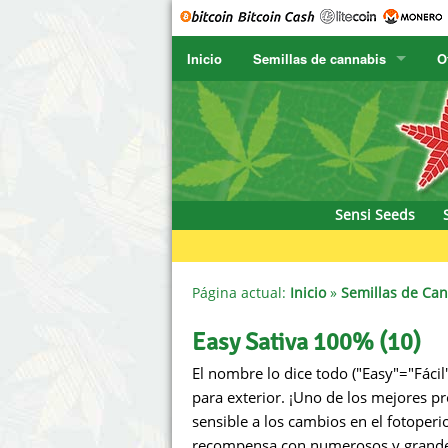
Inicio
Semillas de cannabis
O
SENSI SEEDS
CBD Cre
SENSI SEEDS RESEARCH
Chronic 
F
NIRVANA
Deliciou
Sensi Seeds
GREENHOUSE
DNA Gen
SERIOUS SEEDS
Dr. Unde
Página actual:
Inicio
»
Semillas de Ca
SPLIFF SEEDS
Dutch Pa
Easy Sativa 100% (10)
El nombre lo dice todo ("Easy"="Fáci
Ace Seeds
Empire 
para exterior. ¡Uno de los mejores p
Anaconda Seeds
Exotic S
sensible a los cambios en el fotoperi
recompensa con numerosos y grandes 