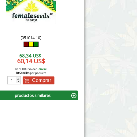
Victory Seeds
Vision Seeds
White Label Seeds
[051014-10]
s Marijuanabam
World of Seeds
68,34 US$
eedbank
60,14 US$
CBD Cañamo Industrial
[incl. 10% IVA excl.
envío
]
10 Semillas
por paquete
Comprar
productos similares