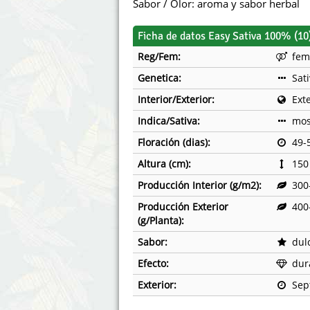
Sabor / Olor: aroma y sabor herbal
Ficha de datos Easy Sativa 100% (10
Reg/Fem:
fem
Genetica:
Sat
Interior/Exterior:
Exte
Indica/Sativa:
mos
Floración (dias):
49-
Altura (cm):
150
Producción Interior (g/m2):
300
Producción Exterior
400
(g/Planta):
Sabor:
dul
Efecto:
dur
Exterior:
Sep