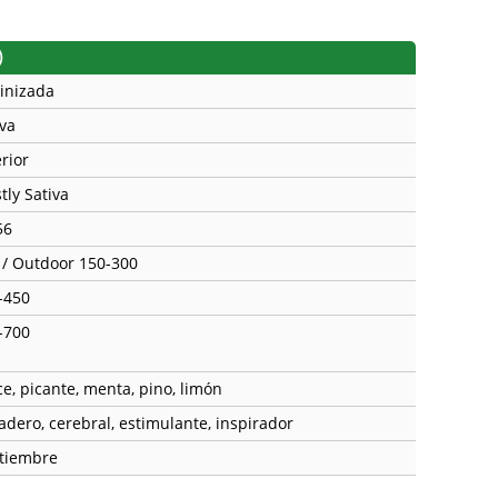
)
inizada
iva
rior
tly Sativa
56
 / Outdoor 150-300
-450
-700
ce, picante, menta, pino, limón
adero, cerebral, estimulante, inspirador
tiembre