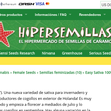
tros productos
Informaciónes / FAQ
Revendedores
w
Semillas de cactus
Humboldt Seed Company
Información del pedido
Positronics
E-MAIL
& Caviar
lora Canaria
Humboldt Seeds
Información del envío
Prana Medical S
CONTRASEÑA
s Seeds
Hyp3rids
FAQ
Pyramid Seeds
Sensi Seeds Research
Nirvana
Greenhouse
Serious Seed
etics
Kalashnikov Seeds
Resin Seeds
Gre
rground Seeds
Kannabia
Ripper Seeds
nnabis
»
Female Seeds
»
Semillas feminizadas (10)
»
Easy Sativa 100
ssion
K.C. Brains
Royal Queen Se
l"). Una nueva variedad de sativa para invernadero y
Seeds
krauTHCollective
Samsara Seeds
roductores de cogollos en exterior de Holanda! Es muy
eeds
La Semilla Automatica
Seedsman
odo y empieza a florecer a mediados de julio y lo
cogollos en septiembre. Hay alguna variación en la