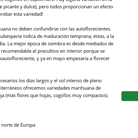
s
Mallorca Seeds
Seed Stockers
re picante y dulce), pero todos proporcionan un efecto
probar esta variedad!
Seeds
Mandala
Seedy Simon
uana no deben confundirse con las autoflorecientes.
s
Medical Seeds Co.
Silent Seeds
 subespecie índica de maduración temprana; éstas, a la
día. La mejor época de siembra es desde mediados de
 Seeds
Ministry of Cannabis
Söllner - Vadda'
recomendable el precultivo en interior porque se
iautofloreciente, y ya en mayo empezaría a florecer
dhi
Paradise Seeds
Strain Hunters S
 the Great Gardener
Philosopher Seeds
Sumo Seeds
esarios los días largos y el sol intenso de pleno
diterráneos ofrecemos variedades marihuana de
oja (más flores que hojas, cogollos muy compactos).
 norte de Europa