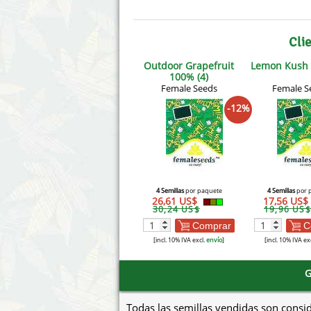
Cli
Outdoor Grapefruit
Lemon Kush 
100% (4)
Female Seeds
Female S
-12%
4 Semillas
por paquete
4 Semillas
por 
26,61 US$
17,56 US$
30,24 US$
19,96 US$
Comprar
C
[incl. 10% IVA excl.
envío
]
[incl. 10% IVA ex
G
Todas las semillas vendidas son consi