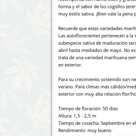
Annabelle´s Garden
Fast Bud
forma y el sabor de los cogollos (ent
muy estilo sativa. ¡Bien vale la pena 
Barney's Farm
Female 
Recuerde que estas variedades marih
Blimburn Seeds
G13 Lab
Las autoflorecientes pertenecen a la
subespecie sativa de maduración tar
Bulk Seed Bank
Genehtik
abril hasta mediados de mayo. No es 
trata de una variedad marihuana sem
Bulldog Seeds
Green Bo
en exterior.
Cannabella Genetics
House of
Para su crecimiento sostenido son nec
verano. Para climas más cálidos/me
exterior con muy alta relación flor/h
Tiempo de floración: 50 días
Altura: 1,5 - 2,5 m
Tiempo de cosecha: Septiembre en el
Rendimiento: muy bueno