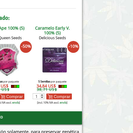
ado:
Ape 100% (5)
Caramelo Early V.
100% (5)
Queen Seeds
Delicious Seeds
-50%
-10%
las
por paquete
5 Semillas
por paquete
2 US$
34,84 US$
5 US$
38,71 US$
Comprar
Comprar
% IVA excl.
envío
]
[incl. 10% IVA excl.
envío
]
to
ión solamente, para preservar genética