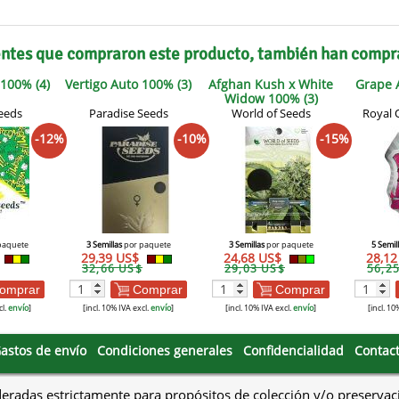
entes que compraron este producto, también han compr
100% (4)
Vertigo Auto 100% (3)
Afghan Kush x White
Grape 
Widow 100% (3)
eeds
Paradise Seeds
World of Seeds
Royal 
-12%
-10%
-15%
paquete
3 Semillas
por paquete
3 Semillas
por paquete
5 Semil
29,39 US$
24,68 US$
28,1
32,66 US$
29,03 US$
56,2
omprar
Comprar
Comprar
cl.
envío
]
[incl. 10% IVA excl.
envío
]
[incl. 10% IVA excl.
envío
]
[incl. 10
astos de envío
Condiciones generales
Confidencialidad
Contac
deradas estrictamente para propósitos de colección y/o preservac