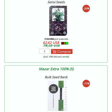
Sensi Seeds
-20%
3 Semillas
por paquete
62,62 US$
78,28 US$
Comprar
[incl. 10% IVA excl.
envío
]
Mazar Extra 100% (5)
Bulk Seed Bank
-11%