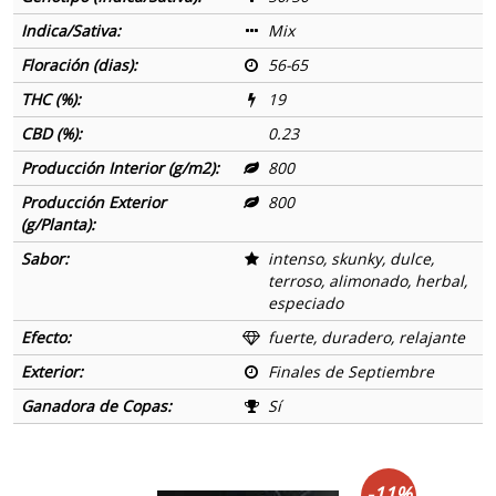
Indica/Sativa:
Mix
Floración (dias):
56-65
THC (%):
19
CBD (%):
0.23
Producción Interior (g/m2):
800
Producción Exterior
800
(g/Planta):
Sabor:
intenso, skunky, dulce,
terroso, alimonado, herbal,
especiado
Efecto:
fuerte, duradero, relajante
Exterior:
Finales de Septiembre
Ganadora de Copas:
Sí
-11%