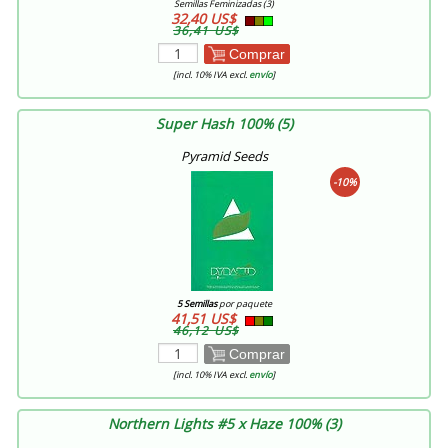
Semillas Feminizadas (3)
32,40 US$
36,41 US$
Comprar
[incl. 10% IVA excl.
envío
]
Super Hash 100% (5)
Pyramid Seeds
-10%
5 Semillas
por paquete
41,51 US$
46,12 US$
Comprar
[incl. 10% IVA excl.
envío
]
Northern Lights #5 x Haze 100% (3)