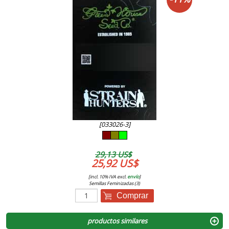
[033026-3]
29,13 US$
25,92 US$
[incl. 10% IVA excl.
envío
]
Semillas Feminizadas (3)
Comprar
productos similares