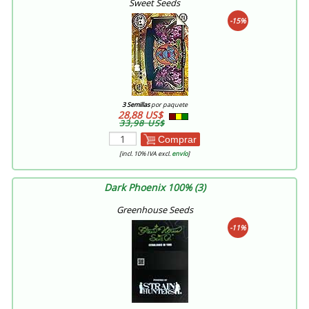
Sweet Seeds
-15%
3 Semillas
por paquete
28,88 US$
33,98 US$
Comprar
[incl. 10% IVA excl.
envío
]
Dark Phoenix 100% (3)
Greenhouse Seeds
-11%