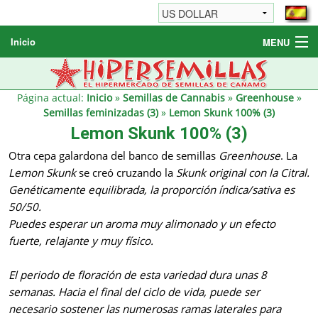
Inicio
MENU
Semillas de cannabis
Otros productos
Página actual:
Inicio
»
Semillas de Cannabis
»
Greenhouse
»
Semillas feminizadas (3)
»
Lemon Skunk 100% (3)
Informaciónes / FAQ
Lemon Skunk 100% (3)
Revendedores
Otra cepa galardona del banco de semillas
Greenhouse
. La
Lemon Skunk
se creó cruzando la
Skunk original con la
Citral
.
Genéticamente equilibrada, la proporción índica/sativa es
50/50.
Puedes esperar un aroma muy alimonado y un efecto
fuerte, relajante y muy físico.
El periodo de floración de esta variedad dura unas 8
semanas. Hacia el final del ciclo de vida, puede ser
necesario sostener las numerosas ramas laterales para