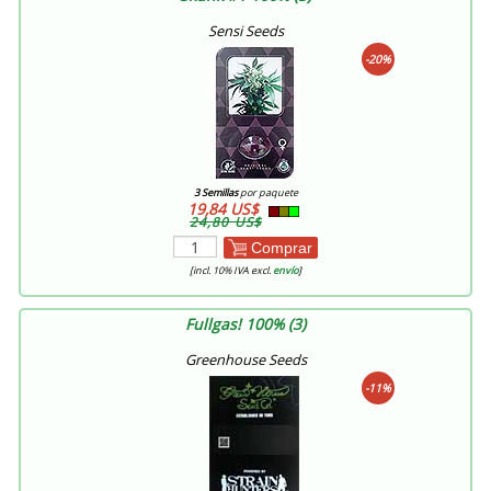
Sensi Seeds
-20%
3 Semillas
por paquete
19,84 US$
24,80 US$
Comprar
[incl. 10% IVA excl.
envío
]
Fullgas! 100% (3)
Greenhouse Seeds
-11%