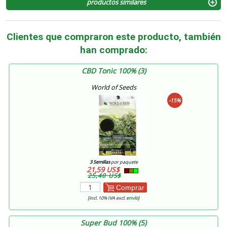
productos similares
Clientes que compraron este producto, también
han comprado:
CBD Tonic 100% (3)
World of Seeds
-15%
3 Semillas
por paquete
21,59 US$
25,40 US$
Comprar
[incl. 10% IVA excl.
envío
]
Super Bud 100% (5)