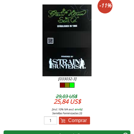
-11%
[033032-3]
29,03 US$
25,84 US$
[incl. 10% IVA excl.
envío
]
Semillas Feminizadas (3)
Comprar