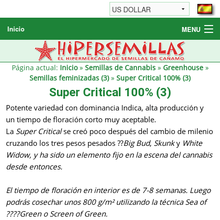
Inicio
MENU
Semillas de cannabis
Otros productos
Página actual:
Inicio
»
Semillas de Cannabis
»
Greenhouse
»
Semillas feminizadas (3)
»
Super Critical 100% (3)
Informaciónes / FAQ
Super Critical 100% (3)
Revendedores
Potente variedad con dominancia Indica, alta producción y
un tiempo de floración corto muy aceptable.
La
Super Critical
se creó poco después del cambio de milenio
cruzando los tres pesos pesados ??
Big Bud
,
Skunk
y
White
Widow
, y ha sido un elemento fijo en la escena del cannabis
desde entonces.
El tiempo de floración en interior es de 7-8 semanas. Luego
podrás cosechar unos 800 g/m² utilizando la técnica Sea of
????Green o Screen of Green.