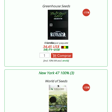
Greenhouse Seeds
-11%
5 Semillas
por paquete
34,45 US$
38,71 US$
Comprar
[incl. 10% IVA excl.
envío
]
New York 47 100% (3)
World of Seeds
-15%