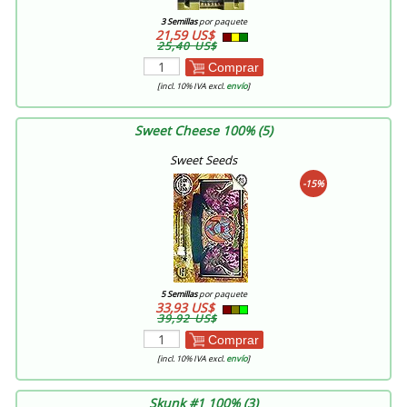
3 Semillas
por paquete
21,59 US$
25,40 US$
Comprar
[incl. 10% IVA excl.
envío
]
Sweet Cheese 100% (5)
Sweet Seeds
-15%
5 Semillas
por paquete
33,93 US$
39,92 US$
Comprar
[incl. 10% IVA excl.
envío
]
Skunk #1 100% (3)