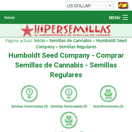
Inicio
MENU
Semillas de cannabis
Otros productos
Página actual:
Inicio
»
Semillas de Cannabis
»
Humboldt Seed
Company
»
Semillas Regulares
Informaciónes / FAQ
Humboldt Seed Company - Comprar
Revendedores
Semillas de Cannabis - Semillas
Regulares
Semillas Feminizadas (3)
Semillas Feminizadas (5)
Autoflorecientes (3)