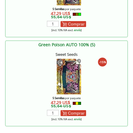
5 Semillas
por paquete
47,29 US$
55,64 US$
Comprar
[incl. 10% IVA excl.
envío
]
Green Poison AUTO 100% (5)
Sweet Seeds
-15%
5 Semillas
por paquete
47,29 US$
55,64 US$
Comprar
[incl. 10% IVA excl.
envío
]