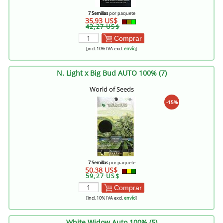
7 Semillas
por paquete
35,93 US$
42,27 US$
Comprar
[incl. 10% IVA excl.
envío
]
N. Light x Big Bud AUTO 100% (7)
World of Seeds
-15%
7 Semillas
por paquete
50,38 US$
59,27 US$
Comprar
[incl. 10% IVA excl.
envío
]
White Widow Auto 100% (5)