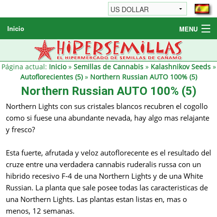
Inicio
MENU
Semillas de cannabis
Otros productos
Página actual:
Inicio
»
Semillas de Cannabis
»
Kalashnikov Seeds
»
Autoflorecientes (5)
»
Northern Russian AUTO 100% (5)
Informaciónes / FAQ
Northern Russian AUTO 100% (5)
Revendedores
Northern Lights con sus cristales blancos recubren el cogollo
como si fuese una abundante nevada, hay algo mas relajante
y fresco?
Esta fuerte, afrutada y veloz autoflorecente es el resultado del
cruze entre una verdadera cannabis ruderalis russa con un
hibrido recesivo F-4 de una Northern Lights y de una White
Russian. La planta que sale posee todas las caracteristicas de
una Northern Lights. Las plantas estan listas en, mas o
menos, 12 semanas.