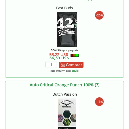
Fast Buds
-20%
5 Semillas
por paquete
53,22 US$
66,53 US$
Comprar
[incl. 10% IVA excl.
envío
]
Auto Critical Orange Punch 100% (7)
Dutch Passion
-15%