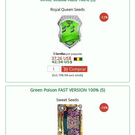
Royal Queen Seeds
-12%
5 Semillas
por paquete
37,26 US$
42,34 US$
Comprar
[incl. 10% IVA excl.
envío
]
Green Poison FAST VERSION 100% (5)
Sweet Seeds
-15%