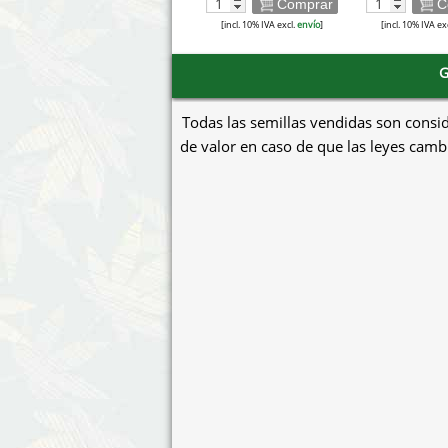
Comprar
C
[incl. 10% IVA excl.
envío
]
[incl. 10% IVA ex
G
Todas las semillas vendidas son consi
de valor en caso de que las leyes cambi