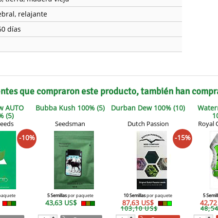
bral, relajante
60 días
entes que compraron este producto, también han compr
ow AUTO
Bubba Kush 100% (5)
Durban Dew 100% (10)
Water
 (5)
1
Seeds
Seedsman
Dutch Passion
Royal 
-10%
-15%
paquete
5 Semillas
por paquete
10 Semillas
por paquete
5 Semil
43,63 US$
87,63 US$
42,7
103,10 US$
48,5