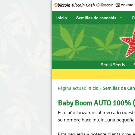
Inicio
Semillas de cannabis
O
SENSI SEEDS
CBD Cre
SENSI SEEDS RESEARCH
Chronic 
F
NIRVANA
Deliciou
Sensi Seeds
GREENHOUSE
DNA Gen
SERIOUS SEEDS
Dr. Unde
Página actual:
Inicio
»
Semillas de Ca
SPLIFF SEEDS
Dutch Pa
Baby Boom AUTO 100% (
Este año lanzamos al mercado nuest
Ace Seeds
Empire 
su nombre hace intuir...una pequeña
Anaconda Seeds
Exotic S
Esta pequeña y potente planta provie