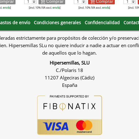
omprar
Comprar
Comprar
cl.
envío
]
[incl. 10% IVA excl.
envío
]
[incl. 10% IVA excl.
envío
]
[incl. 10
astos de envío
Condiciones generales
Confidencialidad
Contac
deradas estrictamente para propósitos de colección y/o preservac
en. Hipersemillas SLu no quiere inducir a nadie a actuar en confl
de aquellos que lo hagan.
Hipersemillas, SLU
C./Polaris 18
11207 Algeciras (Cádiz)
España