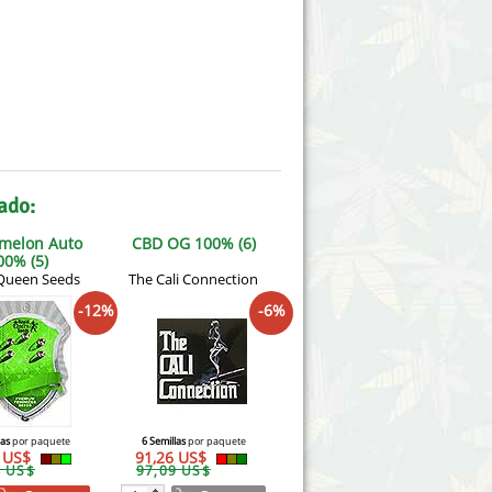
ado:
melon Auto
CBD OG 100% (6)
00% (5)
Queen Seeds
The Cali Connection
-12%
-6%
las
por paquete
6 Semillas
por paquete
2 US$
91,26 US$
4 US$
97,09 US$