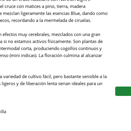
s
Mallorca Seeds
Seed Stockers
el cruce con matices a pino, tierra, madera
, se mezclan ligeramente las esencias Blue, dando como
Seeds
Mandala
Seedy Simon
ecos, recordando a la mermelada de ciruelas.
s
Medical Seeds Co.
Silent Seeds
 efectos muy cerebrales, mezclados con una gran
úa si no estamos activos físicamente. Son plantas de
 Seeds
Ministry of Cannabis
Söllner - Vadda'
intermodal corta, produciendo cogollos continuos y
nso (mini indicas). La floración culmina al alcanzar
dhi
Paradise Seeds
Strain Hunters S
 the Great Gardener
Philosopher Seeds
Sumo Seeds
a variedad de cultivo fácil, pero bastante sensible a la
 ligeros y de liberación lenta serian ideales para un
illa