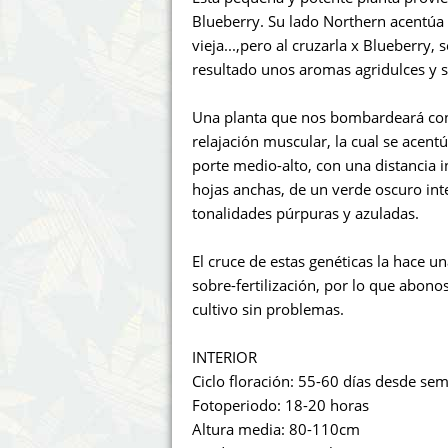
Annabelle´s Garden
Fast Bud
Blueberry. Su lado Northern acentúa 
vieja...,pero al cruzarla x Blueberry
Barney's Farm
Female 
resultado unos aromas agridulces y s
Blimburn Seeds
G13 Lab
Una planta que nos bombardeará con
relajación muscular, la cual se acent
Bulk Seed Bank
Genehtik
porte medio-alto, con una distancia 
hojas anchas, de un verde oscuro inte
Bulldog Seeds
Green Bo
tonalidades púrpuras y azuladas.
Cannabella Genetics
House of
El cruce de estas genéticas la hace un
sobre-fertilización, por lo que abonos
cultivo sin problemas.
INTERIOR
Ciclo floración: 55-60 días desde sem
Fotoperiodo: 18-20 horas
Altura media: 80-110cm