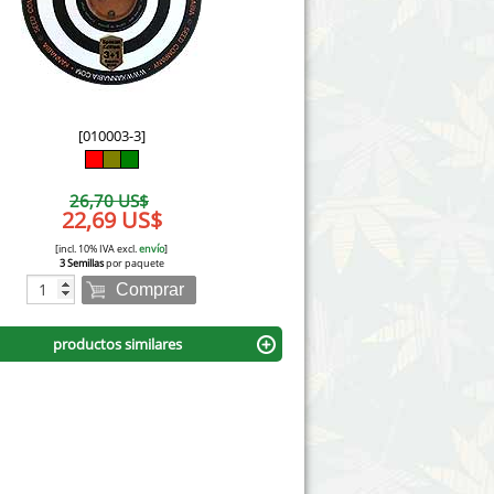
Victory Seeds
Vision Seeds
White Label Seeds
[010003-3]
s Marijuanabam
World of Seeds
26,70 US$
eedbank
22,69 US$
CBD Cañamo Industrial
[incl. 10% IVA excl.
envío
]
3 Semillas
por paquete
Comprar
productos similares