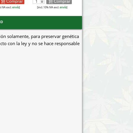
Comprar
Comprar
% IVA excl.
envío
]
[incl. 10% IVA excl.
envío
]
to
ión solamente, para preservar genética
icto con la ley y no se hace responsable