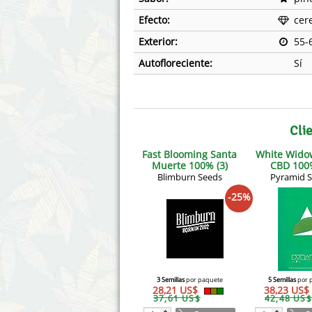
Efecto:
cere
Exterior:
55-
Autofloreciente:
Sí
Cli
Fast Blooming Santa
White Wid
Muerte 100% (3)
CBD 100%
Blimburn Seeds
Pyramid 
-25%
3 Semillas
por paquete
5 Semillas
por 
28,21 US$
38,23 US$
37,61 US$
42,48 US$