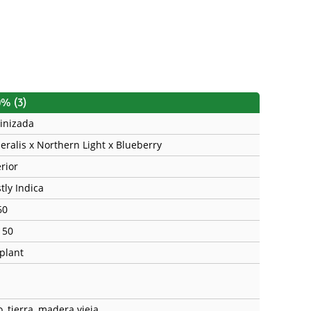
0% (3)
inizada
eralis x Northern Light x Blueberry
rior
tly Indica
60
150
 plant
, tierra, madera vieja