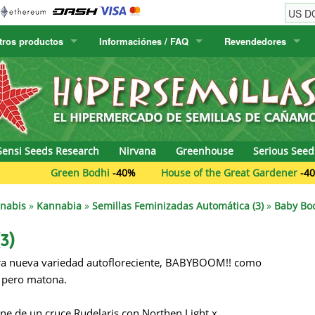
tros productos
Informaciónes / FAQ
Revendedores
w
Semillas de cactus
Humboldt Seed Company
Información del pedido
Positronics
E-MAIL
& Caviar
lora Canaria
Humboldt Seeds
Información del envío
Prana Medical S
CONTRASEÑA
s Seeds
Hyp3rids
FAQ
Pyramid Seeds
Sensi Seeds Research
Nirvana
Greenhouse
Serious Seed
etics
Kalashnikov Seeds
Resin Seeds
Green Bodhi
-40%
House of the Great Gardener
-40%
rground Seeds
Kannabia
Ripper Seeds
nnabis
»
Kannabia
»
Semillas Feminizadas Automática (3)
»
Baby Bo
ssion
K.C. Brains
Royal Queen Se
3)
ra nueva variedad autofloreciente, BABYBOOM!! como
Seeds
krauTHCollective
Samsara Seeds
 pero matona.
eeds
La Semilla Automatica
Seedsman
ne de un cruce Rudelaris con Northen Light x