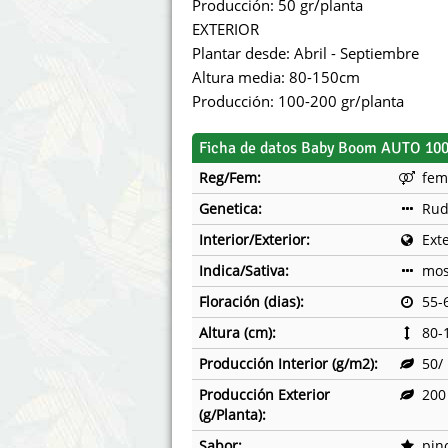
Producción: 50 gr/planta
EXTERIOR
Plantar desde: Abril - Septiembre
Altura media: 80-150cm
Producción: 100-200 gr/planta
Ficha de datos Baby Boom AUTO 10
Reg/Fem:
fem
Genetica:
Rud
Interior/Exterior:
Exte
Indica/Sativa:
mos
Floración (dias):
55-
Altura (cm):
80-
Producción Interior (g/m2):
50/
Producción Exterior
200
(g/Planta):
Sabor:
pino