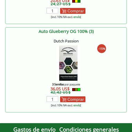
20,63 US$
24,27 US$
Comprar
[incl. 10% IVA excl.
envío
]
Auto Glueberry OG 100% (3)
Dutch Passion
-15%
3 Semillas
por paquete
36,05 US$
42,42 US$
Comprar
[incl. 10% IVA excl.
envío
]
Gastos de envío
Condiciones generales