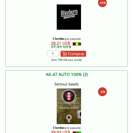
-25%
3 Semillas
por paquete
28,21 US$
37,61 US$
Comprar
[incl. 10% IVA excl.
envío
]
AK-47 AUTO 100% (3)
Serious Seeds
-6%
3 Semillas
por paquete
39,93 US$