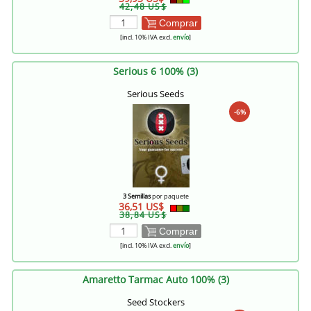
42,48 US$
Comprar
[incl. 10% IVA excl.
envío
]
Serious 6 100% (3)
Serious Seeds
-6%
3 Semillas
por paquete
36,51 US$
38,84 US$
Comprar
[incl. 10% IVA excl.
envío
]
Amaretto Tarmac Auto 100% (3)
Seed Stockers