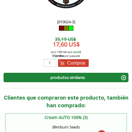
[010024-3]
35,19 US$
17,60 US$
[incl. 10% IVA excl.
envío
]
3 Semillas
por paquete
Comprar
productos similares
Clientes que compraron este producto, también
han comprado:
Cream AUTO 100% (3)
Blimburn Seeds