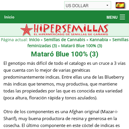
Inicio
MENU
Semillas de cannabis
Otros productos
Página actual:
Inicio
»
Semillas de Cannabis
»
Kannabia
»
Semillas
feminizadas (3)
»
Mataró Blue 100% (3)
Informaciónes / FAQ
Mataró Blue 100% (3)
Revendedores
El genotipo más difícil de todo el catalogo es un cruce a 3 vías
que cuenta con lo mejor de varias genéticas
predominantemente indicas. Entre ellas una de las Blueberry
más indicas que tenemos, muy productiva, que mantiene
todas las propiedades por las que es conocida esta variedad
(poca altura, floración rápida y tonos azulados).
Otro de los componentes es una Afghan original (Mazar-i-
Sharif), muy buena productora de resina y generosa en la
cosecha. El último componente en este cóctel de indicas es