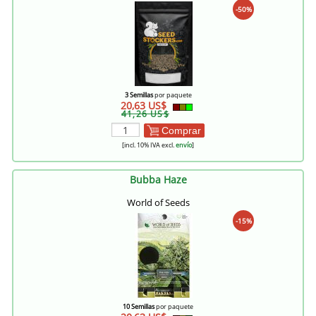
-50%
3 Semillas
por paquete
20,63 US$
41,26 US$
Comprar
[incl. 10% IVA excl.
envío
]
Bubba Haze
World of Seeds
-15%
10 Semillas
por paquete