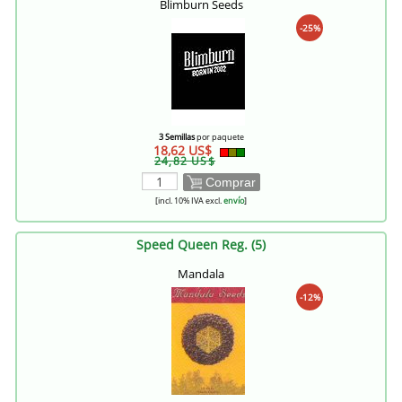
Blimburn Seeds
-25%
3 Semillas
por paquete
18,62 US$
24,82 US$
Comprar
[incl. 10% IVA excl.
envío
]
Speed Queen Reg. (5)
Mandala
-12%