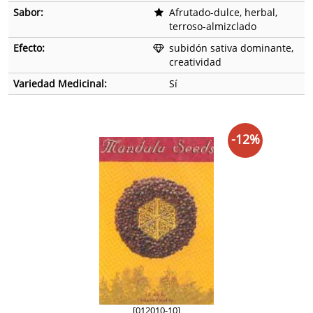
Sabor:
Afrutado-dulce, herbal,
terroso-almizclado
Efecto:
subidón sativa dominante,
creatividad
Variedad Medicinal:
Sí
-12%
[012010-10]