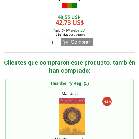
48,55 US$
42,73 US$
[incl. 10% IVA excl.
envío
]
10 Semillas
por paquete
Comprar
Clientes que compraron este producto, también
han comprado:
Hashberry Reg. (5)
Mandala
-12%