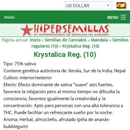
Inicio
MENU
Semillas de cannabis
Otros productos
Página actual:
Inicio
»
Semillas de Cannabis
»
Mandala
»
Semillas
regulares (10)
»
Krystalica Reg. (10)
Informaciónes / FAQ
Krystalica Reg. (10)
Revendedores
Tipo: 75% sativa
Contiene genética autóctona de: Kerala, Sur de la India; Nepal
Cultivo: interior/exterior
Efecto: Efecto dominante de sativa "suave" aún fuertes,
favorece la relajación pero al mismo tiempo no dificulta la
consciencia, favorece igualmente la creatividad y la
concentración. Apto para personas con una alta tolerancia a
THC. Puede facilitar un refrescante sueño por la noche.
Aroma: Herbal, almizcleño, afrutado (piña de ananás-
bubblegum)