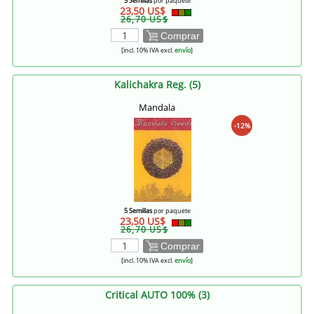
5 Semillas
por paquete
23,50 US$
26,70 US$
Comprar
[incl. 10% IVA excl.
envío
]
Kalichakra Reg. (5)
Mandala
-12%
5 Semillas
por paquete
23,50 US$
26,70 US$
Comprar
[incl. 10% IVA excl.
envío
]
Critical AUTO 100% (3)