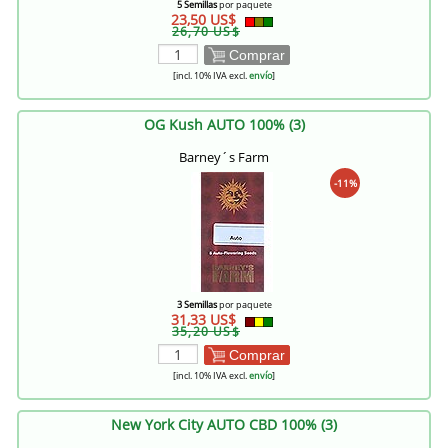
5 Semillas
por paquete
23,50 US$
26,70 US$
Comprar
[incl. 10% IVA excl.
envío
]
OG Kush AUTO 100% (3)
Barney´s Farm
-11%
3 Semillas
por paquete
31,33 US$
35,20 US$
Comprar
[incl. 10% IVA excl.
envío
]
New York City AUTO CBD 100% (3)