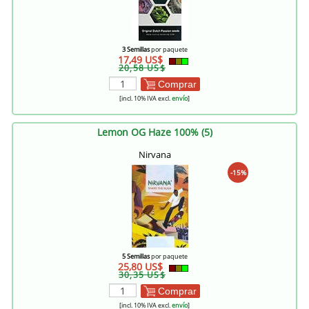
3 Semillas
por paquete
17,49 US$
20,58 US$
Comprar
[incl. 10% IVA excl.
envío
]
Lemon OG Haze 100% (5)
Nirvana
-15%
5 Semillas
por paquete
25,80 US$
30,35 US$
Comprar
[incl. 10% IVA excl.
envío
]