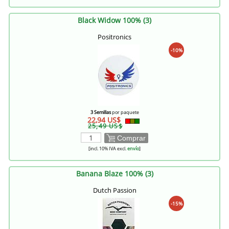
Black Widow 100% (3)
Positronics
-10%
3 Semillas
por paquete
22,94 US$
25,49 US$
Comprar
[incl. 10% IVA excl.
envío
]
Banana Blaze 100% (3)
Dutch Passion
-15%