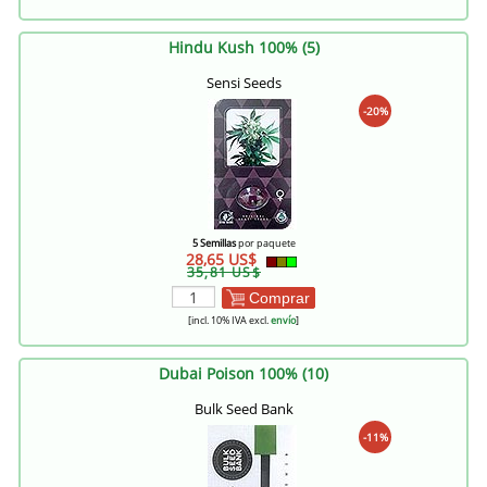
Hindu Kush 100% (5)
Sensi Seeds
-20%
5 Semillas
por paquete
28,65 US$
35,81 US$
Comprar
[incl. 10% IVA excl.
envío
]
Dubai Poison 100% (10)
Bulk Seed Bank
-11%