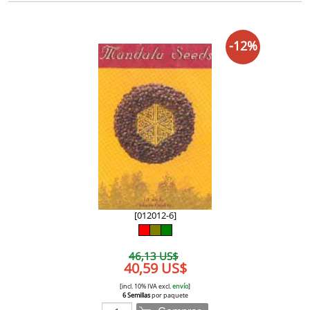
-12%
[012012-6]
46,13 US$
40,59 US$
[incl. 10% IVA excl.
envío
]
6 Semillas
por paquete