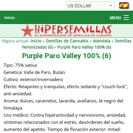
Inicio
MENU
Semillas de cannabis
Otros productos
Página actual:
Inicio
»
Semillas de Cannabis
»
Mandala
»
Semillas
Feminizadas (6)
»
Purple Paro Valley 100% (6)
Informaciónes / FAQ
Purple Paro Valley 100% (6)
Revendedores
Tipo: 75% sativa
Genética: Valle de Paro, Bután
Cultivo: exterior/invernadero
Efecto: Relajantes y tranquilas, efecto sedante y "couch-lock",
anti-ansiedad.
Aroma: dulces, caramelos, lavanda, avellanos, té negro del
himalaya
Uso médico: Contra hiperactividad y nerviosismo, ansiedad,
síntomas relacionados con el estrés, desórdenes del sueño,
aumento del apetito. Tiempo de floración exterior: mitad-