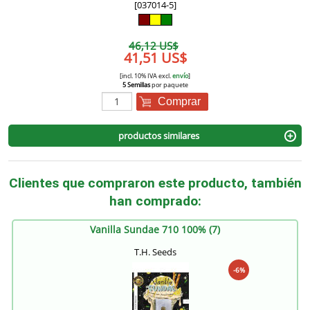
[037014-5]
46,12 US$
41,51 US$
[incl. 10% IVA excl.
envío
]
5 Semillas
por paquete
Comprar
productos similares
Clientes que compraron este producto, también
han comprado:
Vanilla Sundae 710 100% (7)
T.H. Seeds
-6%