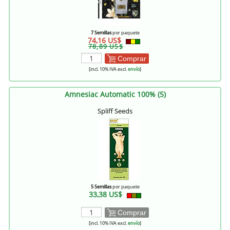
7 Semillas
por paquete
74,16 US$
78,89 US$
Comprar
[incl. 10% IVA excl.
envío
]
Amnesiac Automatic 100% (5)
Spliff Seeds
5 Semillas
por paquete
33,38 US$
Comprar
[incl. 10% IVA excl.
envío
]