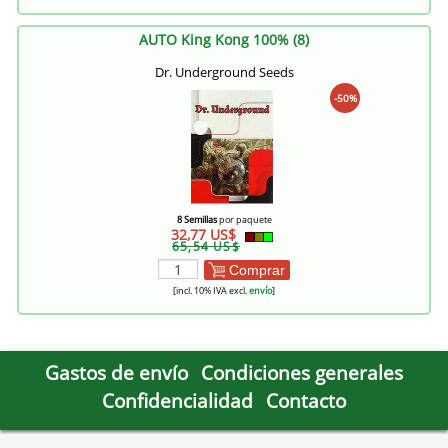
AUTO King Kong 100% (8)
Dr. Underground Seeds
-50%
8 Semillas
por paquete
32,77 US$
65,54 US$
Comprar
[incl. 10% IVA excl.
envío
]
Gastos de envío
Condiciones generales
Confidencialidad
Contacto