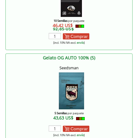
10 Semillas
por paquete
46,42 US$
92,85 US$
Comprar
[incl. 10% IVA excl.
envío
]
Gelato OG AUTO 100% (5)
Seedsman
5 Semillas
por paquete
43,63 US$
Comprar
[incl. 10% IVA excl.
envío
]