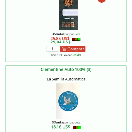
3 Semillas
por paquete
25,85 US$
29,04 US$
Comprar
[incl. 10% IVA excl.
envío
]
Clementine Auto 100% (3)
La Semilla Automatica
3 Semillas
por paquete
18,16 US$