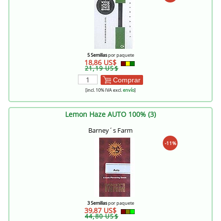
5 Semillas
por paquete
18,86 US$
21,19 US$
Comprar
[incl. 10% IVA excl.
envío
]
Lemon Haze AUTO 100% (3)
Barney´s Farm
-11%
3 Semillas
por paquete
39,87 US$
44,80 US$