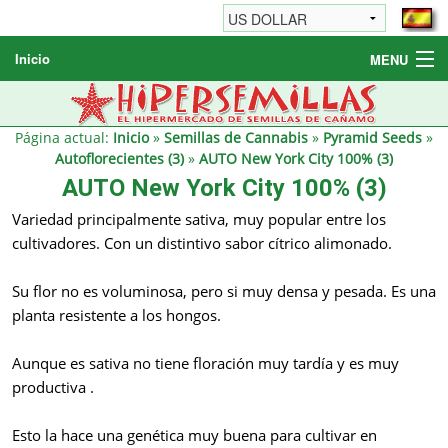
Inicio
MENU
Semillas de cannabis
Otros productos
Página actual:
Inicio
»
Semillas de Cannabis
»
Pyramid Seeds
»
Autoflorecientes (3)
»
AUTO New York City 100% (3)
Informaciónes / FAQ
AUTO New York City 100% (3)
Revendedores
Variedad principalmente sativa, muy popular entre los
cultivadores. Con un distintivo sabor cítrico alimonado.
Su flor no es voluminosa, pero si muy densa y pesada. Es una
planta resistente a los hongos.
Aunque es sativa no tiene floración muy tardía y es muy
productiva .
Esto la hace una genética muy buena para cultivar en