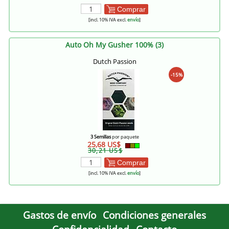
Comprar
[incl. 10% IVA excl.
envío
]
Auto Oh My Gusher 100% (3)
Dutch Passion
-15%
3 Semillas
por paquete
25,68 US$
30,21 US$
Comprar
[incl. 10% IVA excl.
envío
]
Gastos de envío
Condiciones generales