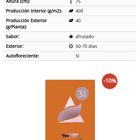
Altura (cm):
75
Producción Interior (g/m2):
400
Producción Exterior
40
(g/Planta):
Sabor:
afrutado
Exterior:
50-70 días
Autofloreciente:
Sí
-10%