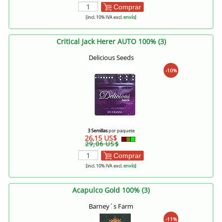
Comprar
[incl. 10% IVA excl.
envío
]
Critical Jack Herer AUTO 100% (3)
Delicious Seeds
-10%
3 Semillas
por paquete
26,15 US$
29,06 US$
Comprar
[incl. 10% IVA excl.
envío
]
Acapulco Gold 100% (3)
Barney´s Farm
-11%