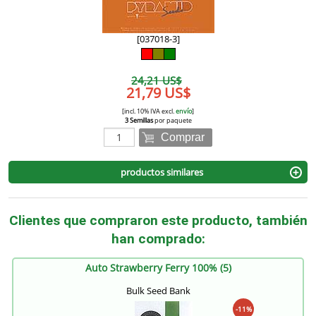
[037018-3]
24,21 US$
21,79 US$
[incl. 10% IVA excl.
envío
]
3 Semillas
por paquete
Comprar
productos similares
Clientes que compraron este producto, también
han comprado:
Auto Strawberry Ferry 100% (5)
Bulk Seed Bank
-11%