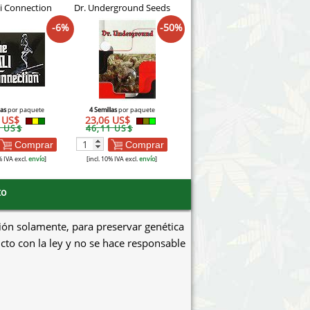
li Connection
Dr. Underground Seeds
-6%
-50%
las
por paquete
4 Semillas
por paquete
5 US$
23,06 US$
8 US$
46,11 US$
Comprar
Comprar
% IVA excl.
envío
]
[incl. 10% IVA excl.
envío
]
to
ión solamente, para preservar genética
icto con la ley y no se hace responsable