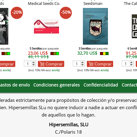
uds
Medical Seeds Co.
Seedsman
The Ca
-20%
-50%
paquete
5 Semillas
por paquete
3 Semillas
por paquete
6 Semil
23,06 US$
32,70 US$
91,2
46,11 US$
97,0
omprar
Comprar
Comprar
cl.
envío
]
[incl. 10% IVA excl.
envío
]
[incl. 10% IVA excl.
envío
]
[incl. 10
astos de envío
Condiciones generales
Confidencialidad
Contac
deradas estrictamente para propósitos de colección y/o preservac
en. Hipersemillas SLu no quiere inducir a nadie a actuar en confl
de aquellos que lo hagan.
Hipersemillas, SLU
C./Polaris 18