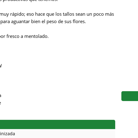
s
Mallorca Seeds
Seed Stockers
o muy rápido; eso hace que los tallos sean un poco más
Seeds
Mandala
Seedy Simon
 para aguantar bien el peso de sus flores.
s
Medical Seeds Co.
Silent Seeds
bor fresco a mentolado.
 Seeds
Ministry of Cannabis
Söllner - Vadda'
dhi
Paradise Seeds
Strain Hunters S
W
 the Great Gardener
Philosopher Seeds
Sumo Seeds
a
e
inizada