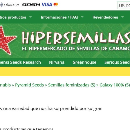
tros productos
Informaciónes / FAQ
Revendedores
w
Semillas de cactus
Humboldt Seed Company
Información del pedido
Positronics
E-MAIL
& Caviar
lora Canaria
Humboldt Seeds
Información del envío
Prana Medical S
CONTRASEÑA
s Seeds
Hyp3rids
FAQ
Pyramid Seeds
Sensi Seeds Research
Nirvana
Greenhouse
Serious Seed
etics
Kalashnikov Seeds
Resin Seeds
Gree
rground Seeds
Kannabia
Ripper Seeds
nnabis
»
Pyramid Seeds
»
Semillas feminizadas (5)
»
Galaxy 100% (5)
ssion
K.C. Brains
Royal Queen Se
es una variedad que nos ha sorprendido por su gran
Seeds
krauTHCollective
Samsara Seeds
eeds
La Semilla Automatica
Seedsman
ás productivas que tenemos.