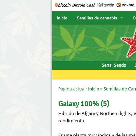
Inicio
Semillas de cannabis
O
SENSI SEEDS
CBD Cre
SENSI SEEDS RESEARCH
Chronic 
F
NIRVANA
Deliciou
Sensi Seeds
GREENHOUSE
DNA Gen
SERIOUS SEEDS
Dr. Unde
Página actual:
Inicio
»
Semillas de Ca
SPLIFF SEEDS
Dutch Pa
Galaxy 100% (5)
Hibrido de Afgani y Northem lights, 
Ace Seeds
Empire 
rendimiento.
Anaconda Seeds
Exotic S
Es una planta muy indica y de las m