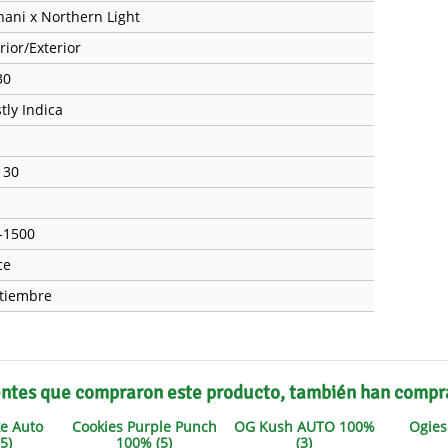
hani x Northern Light
rior/Exterior
30
tly Indica
130
-1500
ce
tiembre
entes que compraron este producto, también han compr
e Auto
Cookies Purple Punch
OG Kush AUTO 100%
Ogies
5)
100% (5)
(3)