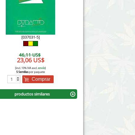
Victory Seeds
Vision Seeds
White Label Seeds
[037031-5]
s Marijuanabam
World of Seeds
46,11 US$
eedbank
23,06 US$
CBD Cañamo Industrial
[incl. 10% IVA excl.
envío
]
5 Semillas
por paquete
Comprar
productos similares