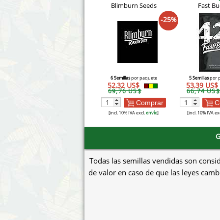
Blimburn Seeds
Fast B
-25%
6 Semillas
por paquete
5 Semillas
por 
52,32 US$
53,39 US$
69,76 US$
66,74 US$
Comprar
C
[incl. 10% IVA excl.
envío
]
[incl. 10% IVA ex
G
Todas las semillas vendidas son consi
de valor en caso de que las leyes cambi