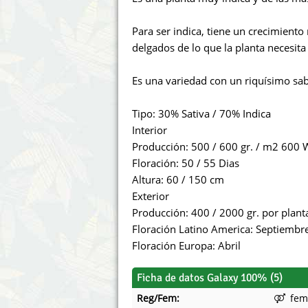
Annabelle´s Garden
Fast Bud
Para ser indica, tiene un crecimient
Barney's Farm
Female 
delgados de lo que la planta necesita
Blimburn Seeds
G13 Lab
Es una variedad con un riquísimo sa
Bulk Seed Bank
Genehtik
Tipo: 30% Sativa / 70% Indica
Interior
Bulldog Seeds
Green Bo
Producción: 500 / 600 gr. / m2 600 
Floración: 50 / 55 Dias
Cannabella Genetics
House of
Altura: 60 / 150 cm
Exterior
Producción: 400 / 2000 gr. por plant
Floración Latino America: Septiembr
Floración Europa: Abril
Ficha de datos Galaxy 100% (5)
Reg/Fem:
fem