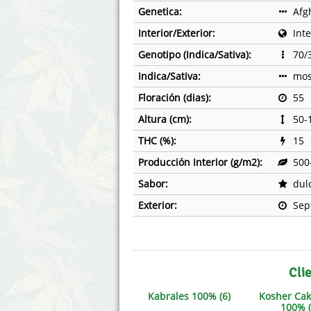
Genetica:
Afg
Interior/Exterior:
Inte
Genotipo (Indica/Sativa):
70/
Indica/Sativa:
mos
Floración (dias):
55
Altura (cm):
50-
THC (%):
15
Producción Interior (g/m2):
500
Sabor:
dul
Exterior:
Sep
Cli
Kabrales 100% (6)
Kosher Cak
100% (