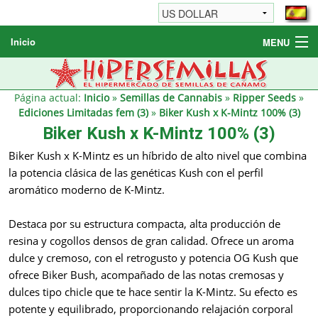
Inicio
MENU
Semillas de cannabis
Otros productos
Página actual:
Inicio
»
Semillas de Cannabis
»
Ripper Seeds
»
Ediciones Limitadas fem (3)
»
Biker Kush x K-Mintz 100% (3)
Informaciónes / FAQ
Biker Kush x K-Mintz 100% (3)
Revendedores
Biker Kush x K-Mintz es un híbrido de alto nivel que combina
la potencia clásica de las genéticas Kush con el perfil
aromático moderno de K-Mintz.
Destaca por su estructura compacta, alta producción de
resina y cogollos densos de gran calidad. Ofrece un aroma
dulce y cremoso, con el retrogusto y potencia OG Kush que
ofrece Biker Bush, acompañado de las notas cremosas y
dulces tipo chicle que te hace sentir la K-Mintz. Su efecto es
potente y equilibrado, proporcionando relajación corporal