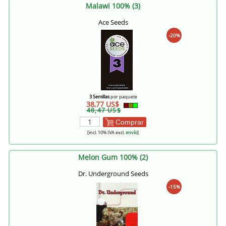
Malawi 100% (3)
Ace Seeds
-20%
3 Semillas
por paquete
38,77 US$
48,47 US$
Comprar
[incl. 10% IVA excl.
envío
]
Melon Gum 100% (2)
Dr. Underground Seeds
-15%