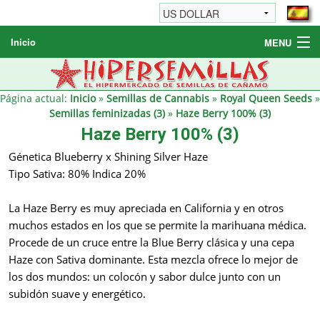
Inicio
MENU
Semillas de cannabis
Otros productos
Página actual:
Inicio
»
Semillas de Cannabis
»
Royal Queen Seeds
»
Semillas feminizadas (3)
»
Haze Berry 100% (3)
Informaciónes / FAQ
Haze Berry 100% (3)
Revendedores
Génetica Blueberry x Shining Silver Haze
Tipo Sativa: 80% Indica 20%
La Haze Berry es muy apreciada en California y en otros
muchos estados en los que se permite la marihuana médica.
Procede de un cruce entre la Blue Berry clásica y una cepa
Haze con Sativa dominante. Esta mezcla ofrece lo mejor de
los dos mundos: un colocón y sabor dulce junto con un
subidón suave y energético.