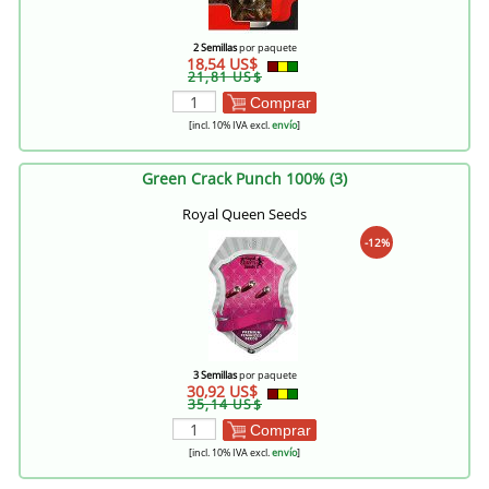
2 Semillas
por paquete
18,54 US$
21,81 US$
Comprar
[incl. 10% IVA excl.
envío
]
Green Crack Punch 100% (3)
Royal Queen Seeds
-12%
3 Semillas
por paquete
30,92 US$
35,14 US$
Comprar
[incl. 10% IVA excl.
envío
]