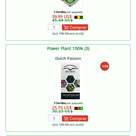
5 Semillas
por paquete
39,99 US$
45,44 US$
Comprar
[incl. 10% IVA excl.
envío
]
Power Plant 100% (3)
Dutch Passion
-15%
3 Semillas
por paquete
25,70 US$
30,23 US$
Comprar
[incl. 10% IVA excl.
envío
]