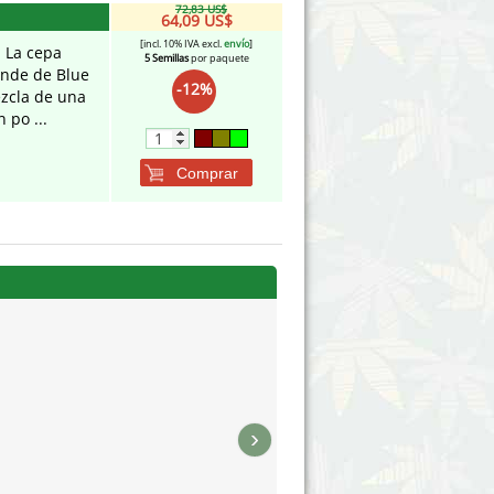
72,83 US$
64,09 US$
[incl. 10% IVA excl.
envío
]
. La cepa
5 Semillas
por paquete
ende de Blue
-12%
zcla de una
 po ...
Comprar
›