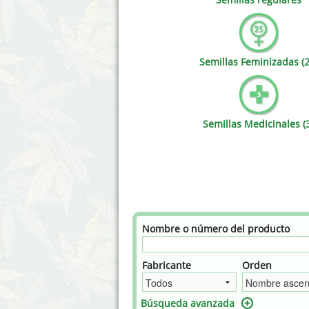
Annabelle´s Garden
Fast Bud
Barney's Farm
Female 
Semillas Feminizadas (2
Blimburn Seeds
G13 Lab
Bulk Seed Bank
Genehtik
Semillas Medicinales (
Bulldog Seeds
Green Bo
Cannabella Genetics
House of
Nombre o número del producto
Fabricante
Orden
Búsqueda avanzada