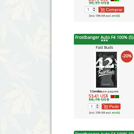
30,35 US$
Comprar
[incl. 10% IVA excl.
envío
]
Frostbanger Auto F4 100% (5)
***
Fast Buds
-20%
5 Semillas
por paquete
53,41 US$
66,76 US$
Pedir
[incl. 10% IVA excl.
envío
]