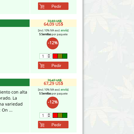
Pedir
72,83 US$
64,09 US$
[incl. 10% IVA excl.
envío
]
5 Semillas
por paquete
-12%
Pedir
76,47 US$
67,29 US$
[incl. 10% IVA excl.
envío
]
iento con alta
5 Semillas
por paquete
brado. La
-12%
na variedad
 On ...
Pedir