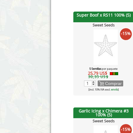
Super Boof x RS11 100% (5)
Sweet Seeds
-15%
5 Semillas
por paquete
25,79 US$
30,35 US$
Comprar
[incl. 10% IVA excl.
envío
]
Garlic Icing x Chimera #3
100% (5)
Sweet Seeds
-15%