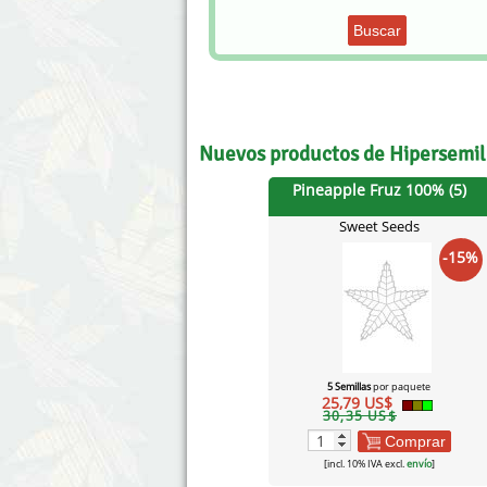
Buscar
Nuevos productos de Hipersemi
Pineapple Fruz 100% (5)
Sweet Seeds
-15%
5 Semillas
por paquete
25,79 US$
30,35 US$
Comprar
[incl. 10% IVA excl.
envío
]