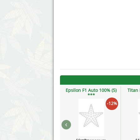
Epsilon F1 Auto 100% (5)
Titan 
***
-12%
‹