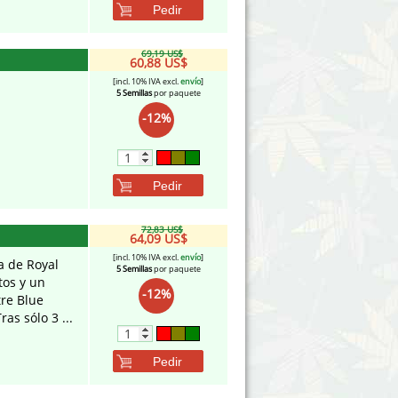
Pedir
69,19 US$
60,88 US$
[incl. 10% IVA excl.
envío
]
5 Semillas
por paquete
-12%
Pedir
72,83 US$
64,09 US$
[incl. 10% IVA excl.
envío
]
a de Royal
5 Semillas
por paquete
tos y un
-12%
tre Blue
s sólo 3 ...
Pedir