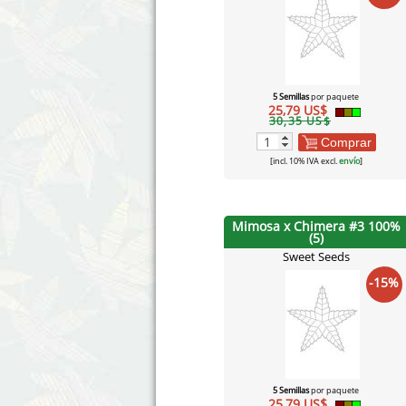
5 Semillas
por paquete
25,79 US$
30,35 US$
Comprar
[incl. 10% IVA excl.
envío
]
Mimosa x Chimera #3 100%
(5)
Sweet Seeds
-15%
5 Semillas
por paquete
25,79 US$