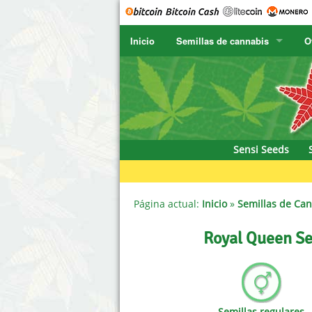
Inicio
Semillas de cannabis
O
SENSI SEEDS
CBD Cre
SENSI SEEDS RESEARCH
Chronic 
F
NIRVANA
Deliciou
Sensi Seeds
GREENHOUSE
DNA Gen
SERIOUS SEEDS
Dr. Unde
Página actual:
Inicio
»
Semillas de Ca
SPLIFF SEEDS
Dutch Pa
Royal Queen Se
Ace Seeds
Empire 
Anaconda Seeds
Exotic S
Semillas regulares