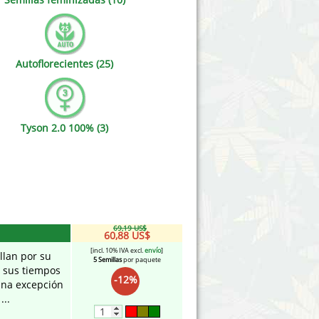
Victory Seeds
Vision Seeds
Autoflorecientes (25)
White Label Seeds
s Marijuanabam
World of Seeds
Tyson 2.0 100% (3)
eedbank
CBD Cañamo Industrial
69,19 US$
60,88 US$
[incl. 10% IVA excl.
envío
]
llan por su
5 Semillas
por paquete
y sus tiempos
-12%
 una excepción
...