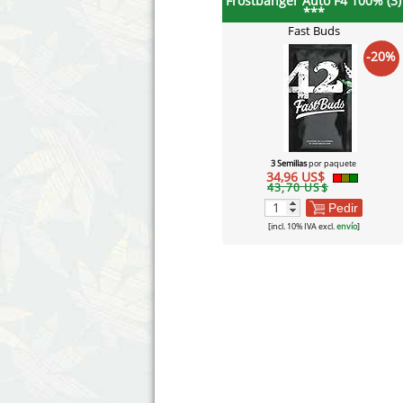
Frostbanger Auto F4 100% (3)
***
Fast Buds
-20%
3 Semillas
por paquete
34,96 US$
43,70 US$
Pedir
[incl. 10% IVA excl.
envío
]