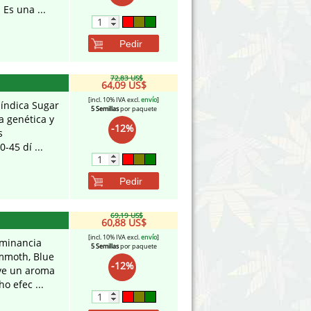
 Es una ...
Pedir
72,83 US$
64,09 US$
[incl. 10% IVA excl.
envío
]
 índica Sugar
5 Semillas
por paquete
a genética y
-12%
s
-45 dí ...
Pedir
69,19 US$
60,88 US$
[incl. 10% IVA excl.
envío
]
ominancia
5 Semillas
por paquete
mmoth, Blue
-12%
rve un aroma
o efec ...