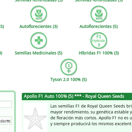
s
Mallorca Seeds
Seed Stockers
Seeds
Mandala
Seedy Simon
5)
Autoflorecientes (3)
Autoflorecientes (5)
s
Medical Seeds Co.
Silent Seeds
 Seeds
Ministry of Cannabis
Söllner - Vadda'
3)
Semillas Medicinales (5)
Híbridas F1 100% (3)
dhi
Paradise Seeds
Strain Hunters S
 the Great Gardener
Philosopher Seeds
Sumo Seeds
Tyson 2.0 100% (5)
Apollo F1 Auto 100% (5) *** - Royal Queen Seeds
Las semillas F1 de Royal Queen Seeds bri
mayor rendimiento, su genética estable 
de floración más cortos. Apollo F1 no es
y siempre producirá los mismos excelent 