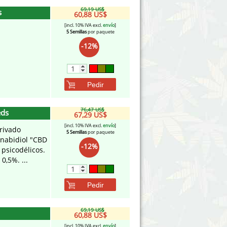
69,19 US$
s
60,88 US$
[incl. 10% IVA excl.
envío
]
5 Semillas
por paquete
-12%
Pedir
76,47 US$
eds
67,29 US$
[incl. 10% IVA excl.
envío
]
rivado
5 Semillas
por paquete
nnabidiol "CBD
-12%
psicodélicos.
0,5%. ...
Pedir
69,19 US$
60,88 US$
[incl. 10% IVA excl.
envío
]