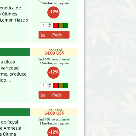
5 Semillas
por paquete
enética de
-12%
s últimos
 Lemon Haze x
Pedir
72,83 US$
64,09 US$
[incl. 10% IVA excl.
envío
]
la diosa
5 Semillas
por paquete
a variedad
-12%
orme, produce
do ...
Pedir
72,83 US$
64,09 US$
[incl. 10% IVA excl.
envío
]
e de Royal
5 Semillas
por paquete
de Amnesia
-12%
a última