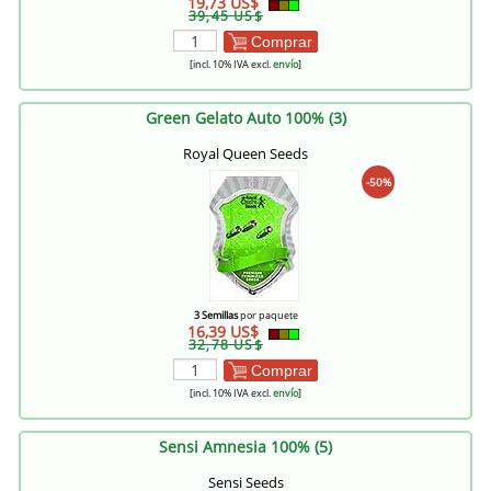
19,73 US$
39,45 US$
Comprar
[incl. 10% IVA excl.
envío
]
Green Gelato Auto 100% (3)
Royal Queen Seeds
-50%
3 Semillas
por paquete
16,39 US$
32,78 US$
Comprar
[incl. 10% IVA excl.
envío
]
Sensi Amnesia 100% (5)
Sensi Seeds