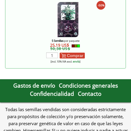
-50%
5 Semillas
por paquete
25,19 US$
50,38 US$
Comprar
[incl. 10% IVA excl.
envío
]
Gastos de envío
Condiciones generales
Confidencialidad
Contacto
Todas las semillas vendidas son consideradas estrictamente
para propósitos de colección y/o preservación solamente,
para preservar genética de valor en caso de que las leyes
cambien. Hipersemillas SLu no quiere inducir a nadie a actuar