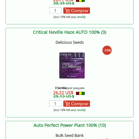
30,35 US$
Comprar
[incl. 10% IVA excl.
envío
]
Critical Neville Haze AUTO 100% (3)
Delicious Seeds
-10%
3 Semillas
por paquete
26,22 US$
29,13 US$
Comprar
[incl. 10% IVA excl.
envío
]
Auto Perfect Power Plant 100% (10)
Bulk Seed Bank