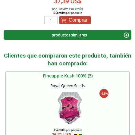
37,39 US$
[incl. 10% IVA excl.
envío
]
5 Semillas
por paquete
Comprar
productos similares
Clientes que compraron este producto, también
han comprado:
Pineapple Kush 100% (3)
Royal Queen Seeds
-12%
3 Semillas
por paquete
26,71 US$