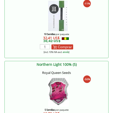
-11%
10 Semillas
por paquete
32,41 US$
36,42 US$
Comprar
[incl. 10% IVA excl.
envío
]
Northern Light 100% (5)
Royal Queen Seeds
-50%
5 Semillas
por paquete