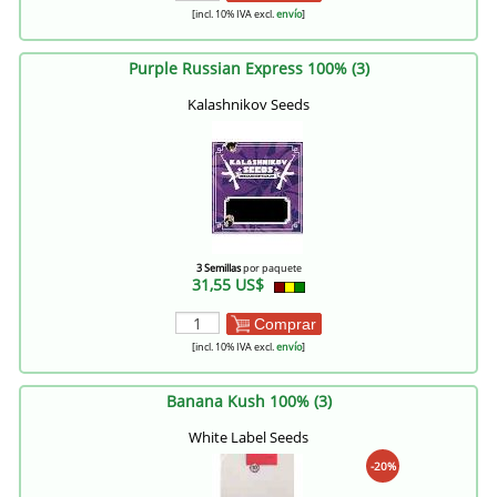
[incl. 10% IVA excl.
envío
]
Purple Russian Express 100% (3)
Kalashnikov Seeds
3 Semillas
por paquete
31,55 US$
Comprar
[incl. 10% IVA excl.
envío
]
Banana Kush 100% (3)
White Label Seeds
-20%