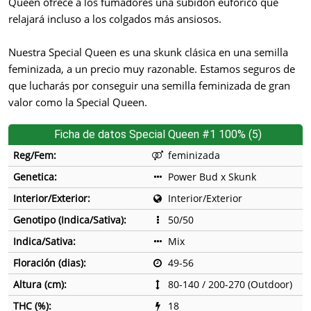
Queen ofrece a los fumadores una subidón eufórico que
relajará incluso a los colgados más ansiosos.
Nuestra Special Queen es una skunk clásica en una semilla
feminizada, a un precio muy razonable. Estamos seguros de
que lucharás por conseguir una semilla feminizada de gran
valor como la Special Queen.
Ficha de datos Special Queen #1 100% (5)
Reg/Fem:
feminizada
Genetica:
Power Bud x Skunk
Interior/Exterior:
Interior/Exterior
Genotipo (Indica/Sativa):
50/50
Indica/Sativa:
Mix
Floración (dias):
49-56
Altura (cm):
80-140 / 200-270 (Outdoor)
THC (%):
18