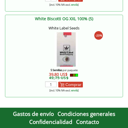
[incl. 10% IVA excl.
envío
]
White Biscotti OG XXL 100% (5)
White Label Seeds
-20%
5 Semillas
por paquete
39,80 US$
49,75 US$
Comprar
[incl. 10% IVA excl.
envío
]
Gastos de envío
Condiciones generales
Confidencialidad
Contacto