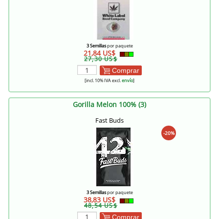
3 Semillas
por paquete
21,84 US$
27,30 US$
Comprar
[incl. 10% IVA excl.
envío
]
Gorilla Melon 100% (3)
Fast Buds
-20%
3 Semillas
por paquete
38,83 US$
48,54 US$
Comprar