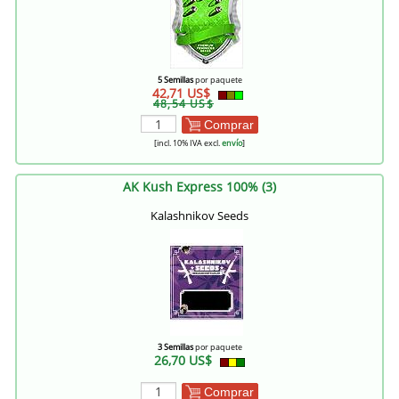
5 Semillas
por paquete
42,71 US$
48,54 US$
Comprar
[incl. 10% IVA excl.
envío
]
AK Kush Express 100% (3)
Kalashnikov Seeds
3 Semillas
por paquete
26,70 US$
Comprar