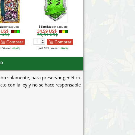
las
por paquete
5 Semillas
por paquete
3 US$
34,59 US$
8 US$
39,31 US$
Comprar
Comprar
% IVA excl.
envío
]
[incl. 10% IVA excl.
envío
]
to
ión solamente, para preservar genética
icto con la ley y no se hace responsable