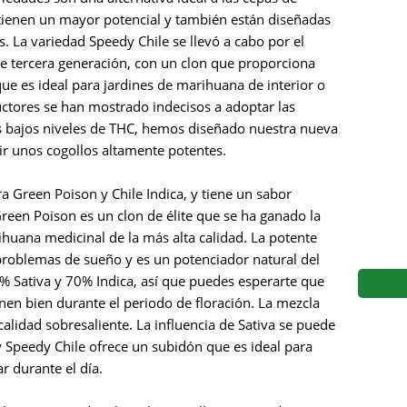
s
Mallorca Seeds
Seed Stockers
tienen un mayor potencial y también están diseñadas
. La variedad Speedy Chile se llevó a cabo por el
Seeds
Mandala
Seedy Simon
de tercera generación, con un clon que proporciona
ue es ideal para jardines de marihuana de interior o
s
Medical Seeds Co.
Silent Seeds
ctores se han mostrado indecisos a adoptar las
os bajos niveles de THC, hemos diseñado nuestra nueva
 Seeds
Ministry of Cannabis
Söllner - Vadda'
ir unos cogollos altamente potentes.
dhi
Paradise Seeds
Strain Hunters S
a Green Poison y Chile Indica, y tiene un sabor
Green Poison es un clon de élite que se ha ganado la
 the Great Gardener
Philosopher Seeds
Sumo Seeds
ihuana medicinal de la más alta calidad. La potente
 problemas de sueño y es un potenciador natural del
0% Sativa y 70% Indica, así que puedes esperarte que
lenen bien durante el periodo de floración. La mezcla
lidad sobresaliente. La influencia de Sativa se puede
y Speedy Chile ofrece un subidón que es ideal para
r durante el día.