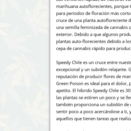
Annabelle´s Garden
Fast Bud
marihuana autoflorecientes, porque 
para períodos de floración más cortos
Barney's Farm
Female 
cruce de una planta autofloreciente 
una semilla feminizada de cannabis q
Blimburn Seeds
G13 Lab
exterior. Debido a que algunos produ
plantas auto-florecientes debido a l
Bulk Seed Bank
Genehtik
cepa de cannabis rápido para produc
Bulldog Seeds
Green Bo
Speedy Chile es un cruce entre nuestr
excepcional y un subidón relajante. 
Cannabella Genetics
House of
reputación de producir flores de mar
Green Poison es ideal para el dolor,
apetito. El híbrido Speedy Chile es 3
las plantas se estiren un poco y se l
también proporciona un subidón de ca
sentir poco a poco acercándose a ti, 
aquellos que tienen tareas que realiza