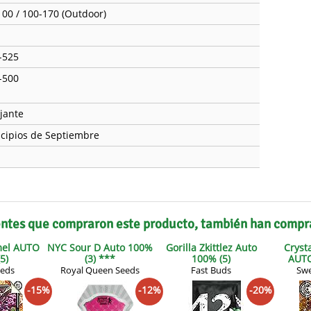
100 / 100-170 (Outdoor)
-525
-500
ajante
ncipios de Septiembre
entes que compraron este producto, también han compr
mel AUTO
NYC Sour D Auto 100%
Gorilla Zkittlez Auto
Cryst
5)
(3) ***
100% (5)
AUTO
eeds
Royal Queen Seeds
Fast Buds
Swe
-15%
-12%
-20%