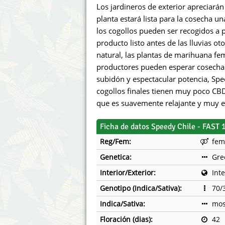
Los jardineros de exterior apreciará
planta estará lista para la cosecha 
los cogollos pueden ser recogidos a 
producto listo antes de las lluvias o
natural, las plantas de marihuana fe
productores pueden esperar cosechar
subidón y espectacular potencia, Sp
cogollos finales tienen muy poco CB
que es suavemente relajante y muy e
Ficha de datos Speedy Chile - FAST 
Reg/Fem:
fem
Genetica:
Gre
Interior/Exterior:
Inte
Genotipo (Indica/Sativa):
70/
Indica/Sativa:
mos
Floración (dias):
42