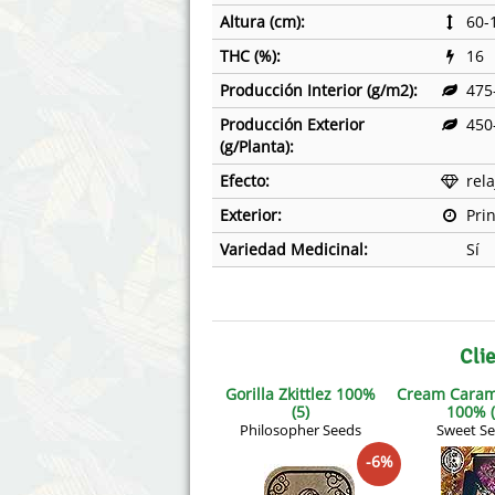
Altura (cm):
60-
THC (%):
16
Producción Interior (g/m2):
475
Producción Exterior
450
(g/Planta):
Efecto:
rel
Exterior:
Pri
Variedad Medicinal:
Sí
Cli
Gorilla Zkittlez 100%
Cream Cara
(5)
100% (
Philosopher Seeds
Sweet S
-6%