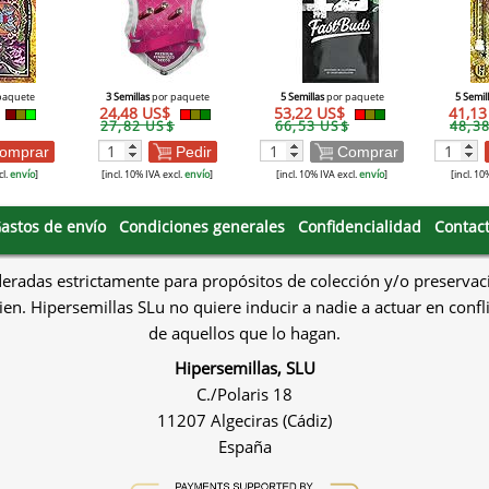
paquete
3 Semillas
por paquete
5 Semillas
por paquete
5 Semil
24,48 US$
53,22 US$
41,1
27,82 US$
66,53 US$
48,3
omprar
Pedir
Comprar
cl.
envío
]
[incl. 10% IVA excl.
envío
]
[incl. 10% IVA excl.
envío
]
[incl. 10
astos de envío
Condiciones generales
Confidencialidad
Contac
deradas estrictamente para propósitos de colección y/o preservac
en. Hipersemillas SLu no quiere inducir a nadie a actuar en confl
de aquellos que lo hagan.
Hipersemillas, SLU
C./Polaris 18
11207 Algeciras (Cádiz)
España