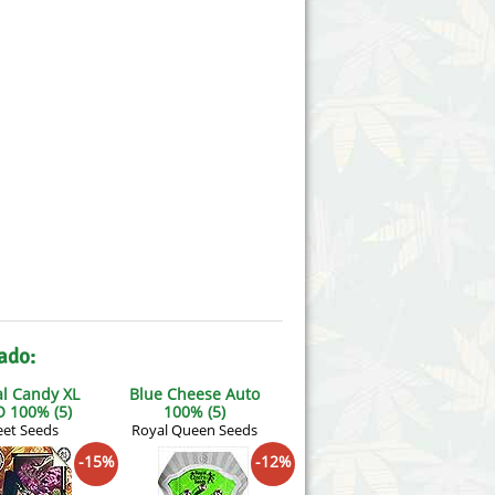
ado:
al Candy XL
Blue Cheese Auto
 100% (5)
100% (5)
et Seeds
Royal Queen Seeds
-15%
-12%