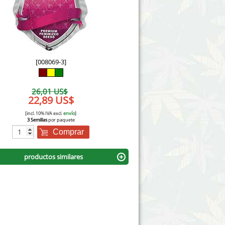
Victory Seeds
Vision Seeds
White Label Seeds
[008069-3]
s Marijuanabam
World of Seeds
26,01 US$
eedbank
22,89 US$
CBD Cañamo Industrial
[incl. 10% IVA excl.
envío
]
3 Semillas
por paquete
Comprar
productos similares