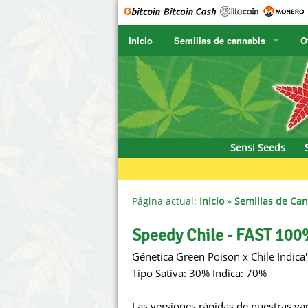
Inicio
Semillas de cannabis
O
SENSI SEEDS
CBD Cre
SENSI SEEDS RESEARCH
Chronic 
F
NIRVANA
Deliciou
Sensi Seeds
GREENHOUSE
DNA Gen
SERIOUS SEEDS
Dr. Unde
Página actual:
Inicio
»
Semillas de Ca
SPLIFF SEEDS
Dutch Pa
Speedy Chile - FAST 100
Génetica Green Poison x Chile Indica'
Ace Seeds
Empire 
Tipo Sativa: 30% Indica: 70%
Anaconda Seeds
Exotic S
Las versiones rápidas de nuestras var