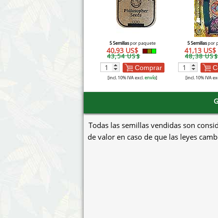
5 Semillas
por paquete
5 Semillas
por 
40,93 US$
41,13 US$
43,54 US$
48,38 US$
Comprar
C
[incl. 10% IVA excl.
envío
]
[incl. 10% IVA ex
G
Todas las semillas vendidas son consi
de valor en caso de que las leyes cambi