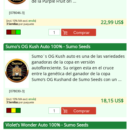
de la Purple Fruit ori ...
[078046-3]
[incl. 10% IVA excl.
envío
]
22,99 US$
3 Semillas
por paquete
Comprar
Sumo's OG Kush Auto 100% - Sumo Seeds
Sumo´s OG Kush auto es una de las variedades
ganadoras de la copa en versión
autofloreciente. Su origen esta en el cruce
entre la genética del ganador de la copa
Sumo's OG Kushand de Sumo Seeds con un ...
[078030-3]
[incl. 10% IVA excl.
envío
]
18,15 US$
3 Semillas
por paquete
Comprar
Violet's Wonder Auto 100% - Sumo Seeds