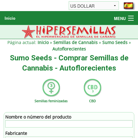
Inicio
MENU
Semillas de cannabis
Otros productos
Página actual:
Inicio
»
Semillas de Cannabis
»
Sumo Seeds
»
Autoflorecientes
Informaciónes / FAQ
Sumo Seeds - Comprar Semillas de
Revendedores
Cannabis - Autoflorecientes
Semillas feminizadas
CBD
Nombre o número del producto
Fabricante