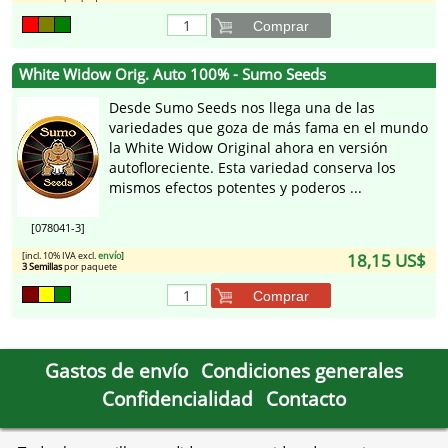
Comprar
White Widow Orig. Auto 100% - Sumo Seeds
Desde Sumo Seeds nos llega una de las
variedades que goza de más fama en el mundo
la White Widow Original ahora en versión
autofloreciente. Esta variedad conserva los
mismos efectos potentes y poderos ...
[078041-3]
[incl. 10% IVA excl.
envío
]
18,15 US$
3 Semillas
por paquete
Comprar
Gastos de envío
Condiciones generales
Confidencialidad
Contacto