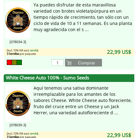
Ya puedes disfrutar de esta maravillosa
variedad con brotes violeta/púrpura en un
tiempo rápido de crecimiento, tan sólo con un
ciclo de vida de 10 a 11 semanas. Es una planta
muy agradecida con el s ...
[078034-3]
[incl. 10% IVA excl.
envío
]
22,99 US$
3 Semillas
por paquete
Comprar
White Cheese Auto 100% - Sumo Seeds
Aquí tenemos una sativa dominante
irreemplazable para los amantes de los
sabores Cheese. White Cheese auto floreciente,
fruto del cruce entre un Cheese y un Jack
Herrer, una variedad autofloreciente d ...
[078039-3]
[incl. 10% IVA excl.
envío
]
22,99 US$
3 Semillas
por paquete