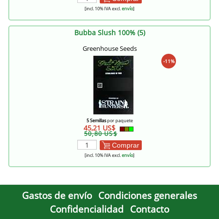
[incl. 10% IVA excl.
envío
]
Bubba Slush 100% (5)
Greenhouse Seeds
-11%
5 Semillas
por paquete
45,21 US$
50,80 US$
Comprar
[incl. 10% IVA excl.
envío
]
Gastos de envío
Condiciones generales
Confidencialidad
Contacto