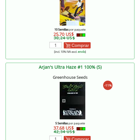
10 Semillas
por paquete
25,70 US$
30,24 US$
Comprar
[incl. 10% IVA excl.
envío
]
Arjan's Ultra Haze #1 100% (5)
Greenhouse Seeds
-11%
5 Semillas
por paquete
37,68 US$
42,34 US$
Comprar