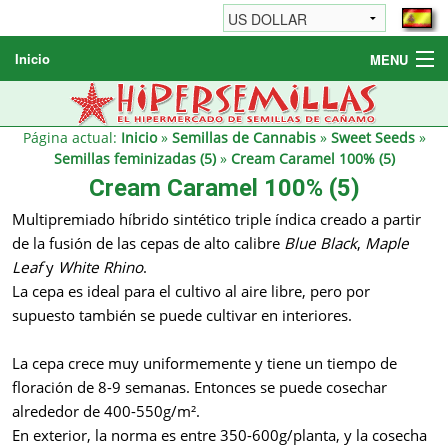
Inicio
MENU
Semillas de cannabis
Otros productos
Página actual:
Inicio
»
Semillas de Cannabis
»
Sweet Seeds
»
Semillas feminizadas (5)
»
Cream Caramel 100% (5)
Informaciónes / FAQ
Cream Caramel 100% (5)
Revendedores
Multipremiado híbrido sintético triple índica creado a partir
de la fusión de las cepas de alto calibre
Blue Black
,
Maple
Leaf
y
White Rhino
.
La cepa es ideal para el cultivo al aire libre, pero por
supuesto también se puede cultivar en interiores.
La cepa crece muy uniformemente y tiene un tiempo de
floración de 8-9 semanas. Entonces se puede cosechar
alrededor de 400-550g/m².
En exterior, la norma es entre 350-600g/planta, y la cosecha