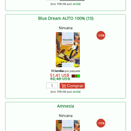
[incl. 10% IVA excl.
envío
]
Blue Dream AUTO 100% (10)
Nirvana
-15%
10 Semillas
por paquete
51,41 US$
60,48 US$
Comprar
[incl. 10% IVA excl.
envío
]
Amnesia
Nirvana
-15%