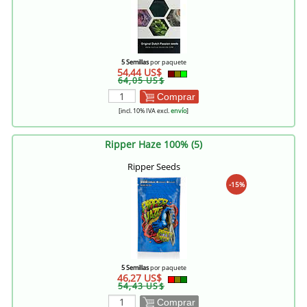
5 Semillas
por paquete
54,44 US$
64,05 US$
Comprar
[incl. 10% IVA excl.
envío
]
Ripper Haze 100% (5)
Ripper Seeds
-15%
5 Semillas
por paquete
46,27 US$
54,43 US$
Comprar