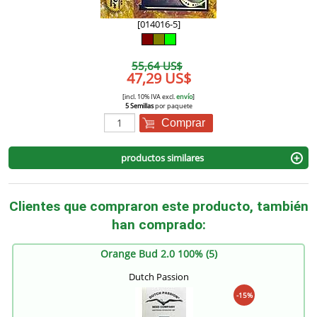
[014016-5]
55,64 US$
47,29 US$
[incl. 10% IVA excl.
envío
]
5 Semillas
por paquete
Comprar
productos similares
Clientes que compraron este producto, también
han comprado:
Orange Bud 2.0 100% (5)
Dutch Passion
-15%