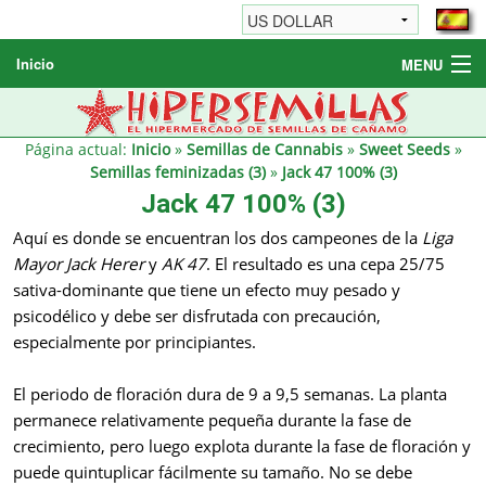
Inicio
MENU
Semillas de cannabis
Otros productos
Página actual:
Inicio
»
Semillas de Cannabis
»
Sweet Seeds
»
Semillas feminizadas (3)
»
Jack 47 100% (3)
Informaciónes / FAQ
Jack 47 100% (3)
Revendedores
Aquí es donde se encuentran los dos campeones de la
Liga
Mayor
Jack Herer
y
AK 47
. El resultado es una cepa 25/75
sativa-dominante que tiene un efecto muy pesado y
psicodélico y debe ser disfrutada con precaución,
especialmente por principiantes.
El periodo de floración dura de 9 a 9,5 semanas. La planta
permanece relativamente pequeña durante la fase de
crecimiento, pero luego explota durante la fase de floración y
puede quintuplicar fácilmente su tamaño. No se debe