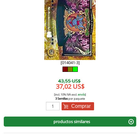
[014041-3]
43,55 US$
37,02 US$
[incl. 10% IVA excl.
envío
]
3 Semillas
por paquete
Comprar
productos similares