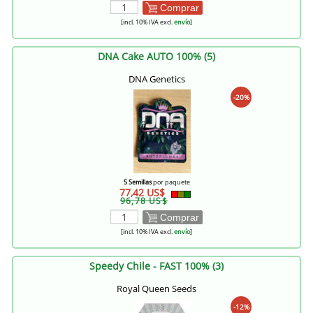
Comprar
[incl. 10% IVA excl.
envío
]
DNA Cake AUTO 100% (5)
DNA Genetics
-20%
5 Semillas
por paquete
77,42 US$
96,78 US$
Comprar
[incl. 10% IVA excl.
envío
]
Speedy Chile - FAST 100% (3)
Royal Queen Seeds
-12%