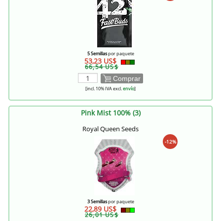
5 Semillas
por paquete
53,23 US$
66,54 US$
Comprar
[incl. 10% IVA excl.
envío
]
Pink Mist 100% (3)
Royal Queen Seeds
-12%
3 Semillas
por paquete
22,89 US$
26,01 US$