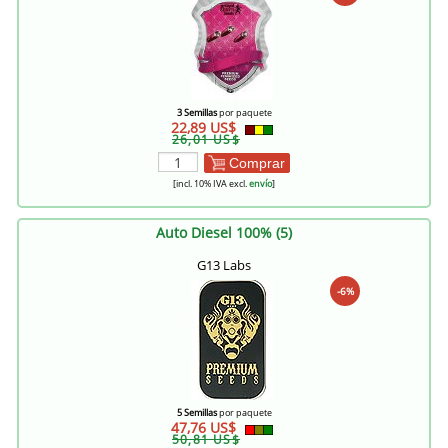
3 Semillas
por paquete
22,89 US$
26,01 US$
Comprar
[incl. 10% IVA excl.
envío
]
Auto Diesel 100% (5)
G13 Labs
-6%
5 Semillas
por paquete
47,76 US$
50,81 US$