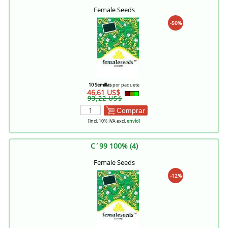
Female Seeds
-50%
10 Semillas
por paquete
46,61 US$
93,22 US$
Comprar
[incl. 10% IVA excl.
envío
]
C´99 100% (4)
Female Seeds
-12%