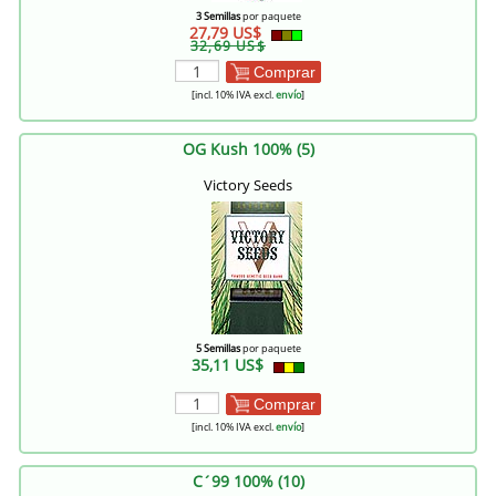
3 Semillas
por paquete
27,79 US$
32,69 US$
Comprar
[incl. 10% IVA excl.
envío
]
OG Kush 100% (5)
Victory Seeds
5 Semillas
por paquete
35,11 US$
Comprar
[incl. 10% IVA excl.
envío
]
C´99 100% (10)