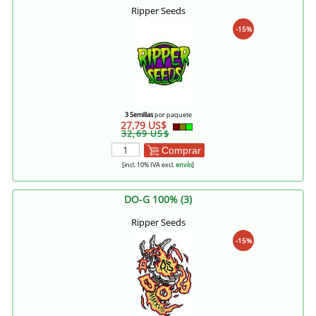
Ripper Seeds
-15%
3 Semillas
por paquete
27,79 US$
32,69 US$
Comprar
[incl. 10% IVA excl.
envío
]
DO-G 100% (3)
Ripper Seeds
-15%