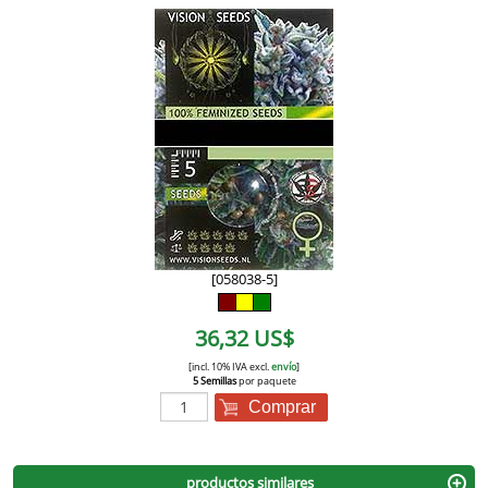
[058038-5]
36,32 US$
[incl. 10% IVA excl.
envío
]
5 Semillas
por paquete
Comprar
productos similares