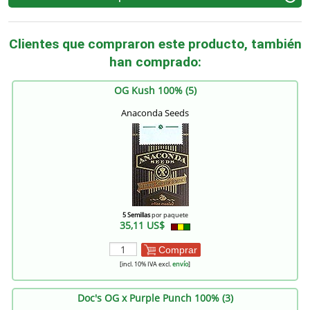
Clientes que compraron este producto, también
han comprado:
OG Kush 100% (5)
Anaconda Seeds
5 Semillas
por paquete
35,11 US$
Comprar
[incl. 10% IVA excl.
envío
]
Doc's OG x Purple Punch 100% (3)