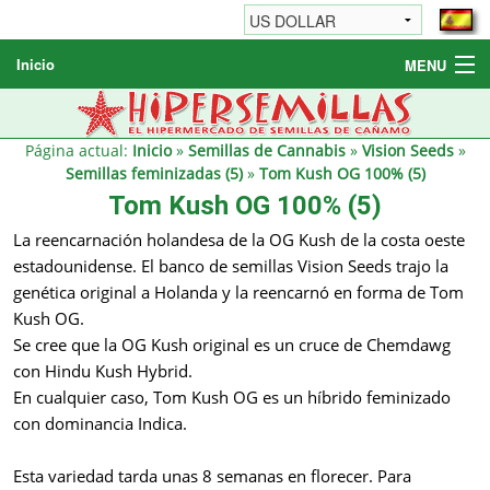
Inicio
MENU
Semillas de cannabis
Otros productos
Página actual:
Inicio
»
Semillas de Cannabis
»
Vision Seeds
»
Semillas feminizadas (5)
»
Tom Kush OG 100% (5)
Informaciónes / FAQ
Tom Kush OG 100% (5)
Revendedores
La reencarnación holandesa de la OG Kush de la costa oeste
estadounidense. El banco de semillas Vision Seeds trajo la
genética original a Holanda y la reencarnó en forma de Tom
Kush OG.
Se cree que la OG Kush original es un cruce de Chemdawg
con Hindu Kush Hybrid.
En cualquier caso, Tom Kush OG es un híbrido feminizado
con dominancia Indica.
Esta variedad tarda unas 8 semanas en florecer. Para