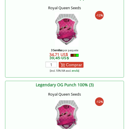
Royal Queen Seeds
-12%
3 Semillas
por paquete
34,71 US$
39,45 US$
Comprar
[incl. 10% IVA excl.
envío
]
Legendary OG Punch 100% (3)
Royal Queen Seeds
-12%