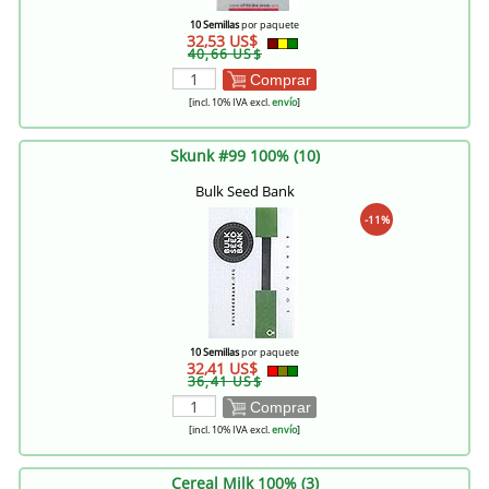
10 Semillas
por paquete
32,53 US$
40,66 US$
Comprar
[incl. 10% IVA excl.
envío
]
Skunk #99 100% (10)
Bulk Seed Bank
-11%
10 Semillas
por paquete
32,41 US$
36,41 US$
Comprar
[incl. 10% IVA excl.
envío
]
Cereal Milk 100% (3)