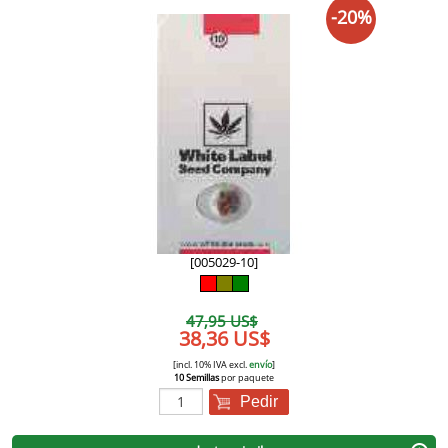
-20%
[005029-10]
47,95 US$
38,36 US$
[incl. 10% IVA excl.
envío
]
10 Semillas
por paquete
Pedir