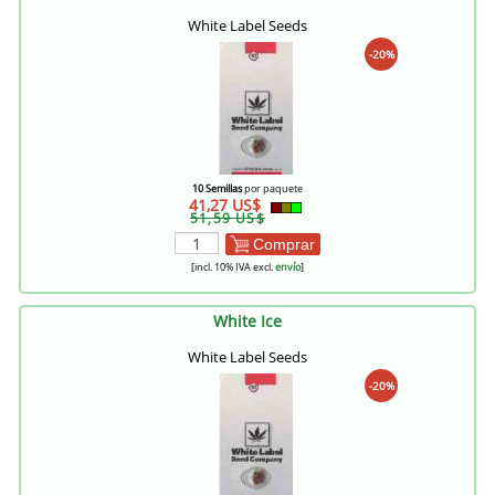
White Label Seeds
-20%
10 Semillas
por paquete
41,27 US$
51,59 US$
Comprar
[incl. 10% IVA excl.
envío
]
White Ice
White Label Seeds
-20%