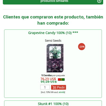
productos similares
Clientes que compraron este producto, también
han comprado:
Grapevine Candy 100% (10) ***
Sensi Seeds
-20%
10 Semillas
por paquete
76,23 US$
95,28 US$
Pedir
[incl. 10% IVA excl.
envío
]
Skunk #1 100% (10)