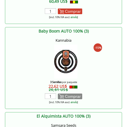
60,49 US$
Comprar
[incl. 10% IVA excl.
envío
]
Baby Boom AUTO 100% (3)
Kannabia
-15%
3 Semillas
por paquete
22,62 US$
26,61 US$
Comprar
[incl. 10% IVA excl.
envío
]
El Alquimista AUTO 100% (3)
Samsara Seeds