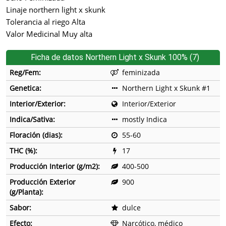
Linaje northern light x skunk
Tolerancia al riego Alta
Valor Medicinal Muy alta
Ficha de datos Northern Light x Skunk 100% (7)
Reg/Fem:
feminizada
Genetica:
Northern Light x Skunk #1
Interior/Exterior:
Interior/Exterior
Indica/Sativa:
mostly Indica
Floración (dias):
55-60
THC (%):
17
Producción Interior (g/m2):
400-500
Producción Exterior
900
(g/Planta):
Sabor:
dulce
Efecto:
Narcótico, médico