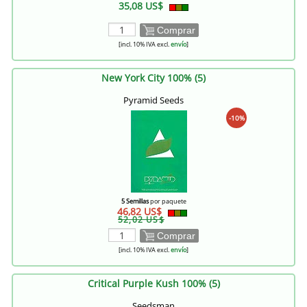
35,08 US$
Comprar
[incl. 10% IVA excl.
envío
]
New York City 100% (5)
Pyramid Seeds
-10%
5 Semillas
por paquete
46,82 US$
52,02 US$
Comprar
[incl. 10% IVA excl.
envío
]
Critical Purple Kush 100% (5)
Seedsman