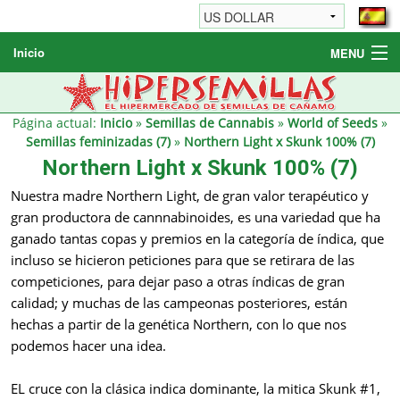
Inicio
MENU
Semillas de cannabis
Otros productos
Página actual:
Inicio
»
Semillas de Cannabis
»
World of Seeds
»
Semillas feminizadas (7)
»
Northern Light x Skunk 100% (7)
Informaciónes / FAQ
Northern Light x Skunk 100% (7)
Revendedores
Nuestra madre Northern Light, de gran valor terapéutico y
gran productora de cannnabinoides, es una variedad que ha
ganado tantas copas y premios en la categoría de índica, que
incluso se hicieron peticiones para que se retirara de las
competiciones, para dejar paso a otras índicas de gran
calidad; y muchas de las campeonas posteriores, están
hechas a partir de la genética Northern, con lo que nos
podemos hacer una idea.
EL cruce con la clásica indica dominante, la mitica Skunk #1,