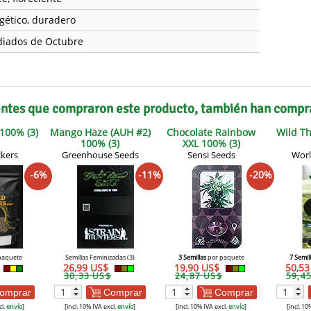
gético, duradero
iados de Octubre
entes que compraron este producto, también han compr
100% (3)
Mango Haze (AUH #2)
Chocolate Rainbow
Wild T
100% (3)
XXL 100% (3)
kers
Greenhouse Seeds
Sensi Seeds
Worl
-6%
-11%
-20%
paquete
Semillas Feminizadas (3)
3 Semillas
por paquete
7 Semil
26,99 US$
19,90 US$
50,5
30,33 US$
24,87 US$
59,4
omprar
Comprar
Comprar
cl.
envío
]
[incl. 10% IVA excl.
envío
]
[incl. 10% IVA excl.
envío
]
[incl. 10