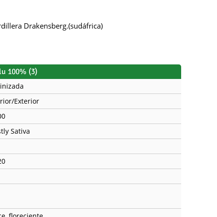
dillera Drakensberg.(sudáfrica)
lu 100% (3)
inizada
rior/Exterior
00
tly Sativa
20
e, floreciente