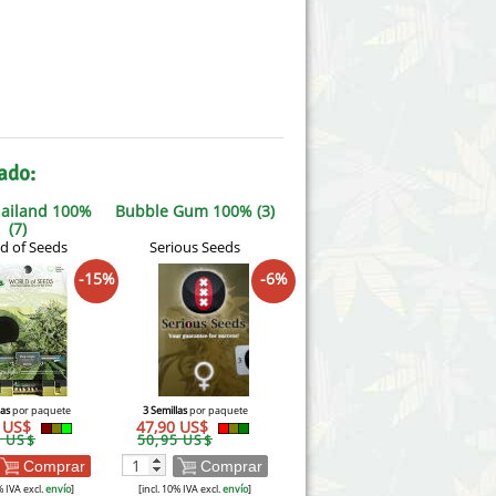
ado:
hailand 100%
Bubble Gum 100% (3)
(7)
d of Seeds
Serious Seeds
-15%
-6%
las
por paquete
3 Semillas
por paquete
3 US$
47,90 US$
5 US$
50,95 US$
Comprar
Comprar
% IVA excl.
envío
]
[incl. 10% IVA excl.
envío
]