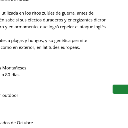
s
Mallorca Seeds
Seed Stockers
utilizada en los ritos zulúes de guerra, antes del
Seeds
Mandala
Seedy Simon
én sabe si sus efectos duraderos y energizantes dieron
mero y en armamento, que logró repeler el ataque inglés.
s
Medical Seeds Co.
Silent Seeds
ntes a plagas y hongos, y su genética permite
 Seeds
Ministry of Cannabis
Söllner - Vadda'
r como en exterior, en latitudes europeas.
dhi
Paradise Seeds
Strain Hunters S
es Montañeses
 the Great Gardener
Philosopher Seeds
Sumo Seeds
 a 80 dias
r outdoor
iados de Octubre