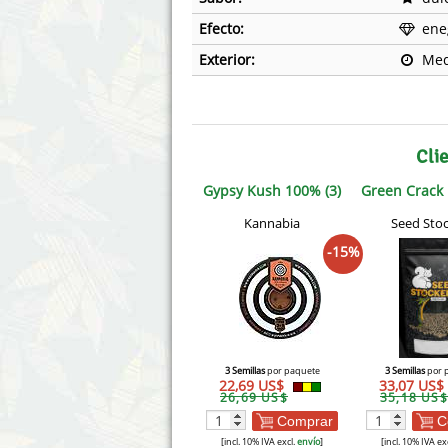
Efecto:
ene
Exterior:
Med
Cli
Gypsy Kush 100% (3)
Green Crack 
Kannabia
Seed Stoc
-15%
3 Semillas
por paquete
3 Semillas
por 
22,69 US$
33,07 US$
26,69 US$
35,18 US$
Comprar
C
[incl. 10% IVA excl.
envío
]
[incl. 10% IVA ex