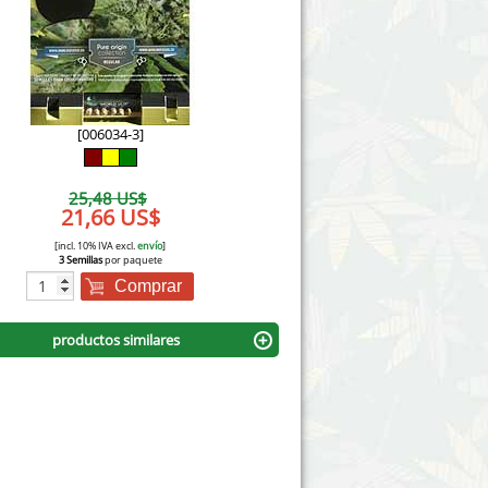
Victory Seeds
Vision Seeds
White Label Seeds
[006034-3]
s Marijuanabam
World of Seeds
25,48 US$
eedbank
21,66 US$
CBD Cañamo Industrial
[incl. 10% IVA excl.
envío
]
3 Semillas
por paquete
Comprar
productos similares