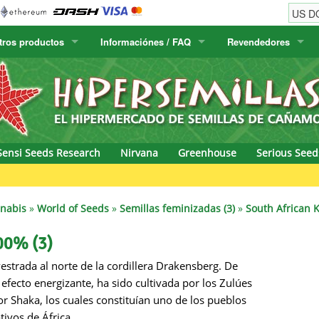
tros productos
Informaciónes / FAQ
Revendedores
w
Semillas de cactus
Humboldt Seed Company
Información del pedido
Positronics
E-MAIL
& Caviar
lora Canaria
Humboldt Seeds
Información del envío
Prana Medical S
CONTRASEÑA
s Seeds
Hyp3rids
FAQ
Pyramid Seeds
Sensi Seeds Research
Nirvana
Greenhouse
Serious Seed
etics
Kalashnikov Seeds
Resin Seeds
Gree
rground Seeds
Kannabia
Ripper Seeds
nnabis
»
World of Seeds
»
Semillas feminizadas (3)
»
South African 
ssion
K.C. Brains
Royal Queen Se
00% (3)
estrada al norte de la cordillera Drakensberg. De
Seeds
krauTHCollective
Samsara Seeds
fecto energizante, ha sido cultivada por los Zulúes
eeds
La Semilla Automatica
Seedsman
 Shaka, los cuales constituían uno de los pueblos
tivos de África.