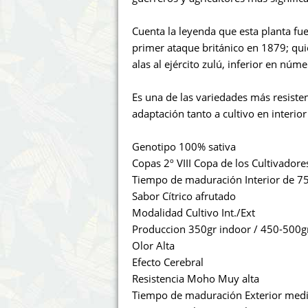
Annabelle´s Garden
Fast Bud
Cuenta la leyenda que esta planta fue 
Barney's Farm
Female 
primer ataque británico en 1879; qui
alas al ejército zulú, inferior en nú
Blimburn Seeds
G13 Lab
Es una de las variedades más resiste
Bulk Seed Bank
Genehtik
adaptación tanto a cultivo en interio
Bulldog Seeds
Green Bo
Genotipo 100% sativa
Copas 2º VIII Copa de los Cultivador
Cannabella Genetics
House of
Tiempo de maduración Interior de 75
Sabor Cítrico afrutado
Modalidad Cultivo Int./Ext
Produccion 350gr indoor / 450-500g
Olor Alta
Efecto Cerebral
Resistencia Moho Muy alta
Tiempo de maduración Exterior med