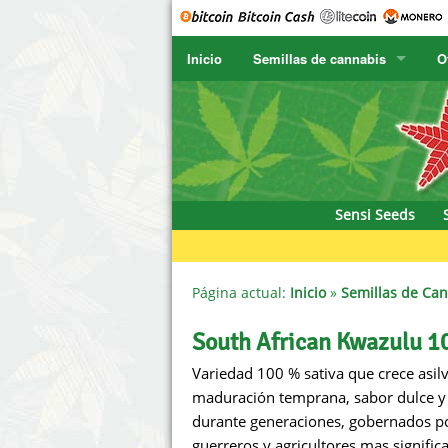
Inicio
Semillas de cannabis
O
SENSI SEEDS
CBD Cre
SENSI SEEDS RESEARCH
Chronic 
F
NIRVANA
Deliciou
Sensi Seeds
GREENHOUSE
DNA Gen
SERIOUS SEEDS
Dr. Unde
Página actual:
Inicio
»
Semillas de Ca
SPLIFF SEEDS
Dutch Pa
South African Kwazulu 1
Variedad 100 % sativa que crece asilv
Ace Seeds
Empire 
maduración temprana, sabor dulce y e
Anaconda Seeds
Exotic S
durante generaciones, gobernados por
guerreros y agricultores mas significa