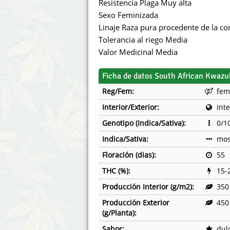
Resistencia Plaga Muy alta
Sexo Feminizada
Linaje Raza pura procedente de la cor
Tolerancia al riego Media
Valor Medicinal Media
Ficha de datos South African Kwazu
Reg/Fem:
fem
Interior/Exterior:
Inte
Genotipo (Indica/Sativa):
0/1
Indica/Sativa:
mos
Floración (dias):
55
THC (%):
15-
Producción Interior (g/m2):
350
Producción Exterior
450
(g/Planta):
Sabor:
dulc