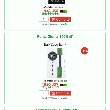
5 Semillas
por paquete
19,42 US$
38,84 US$
Comprar
[incl. 10% IVA excl.
envío
]
Runtz Gluntz 100% (5)
Bulk Seed Bank
-11%
5 Semillas
por paquete
18,90 US$
21,24 US$
Comprar
[incl. 10% IVA excl.
envío
]