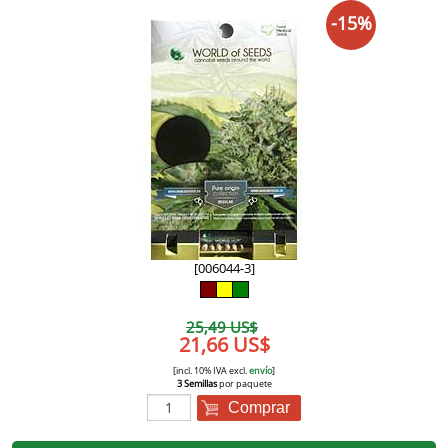
-15%
[006044-3]
25,49 US$
21,66 US$
[incl. 10% IVA excl.
envío
]
3 Semillas
por paquete
Comprar