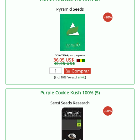
Pyramid Seeds
-10%
5 Semillas
por paquete
36,05 US$
40,05 US$
Comprar
[incl. 10% IVA excl.
envío
]
Purple Cookie Kush 100% (5)
Sensi Seeds Research
-50%