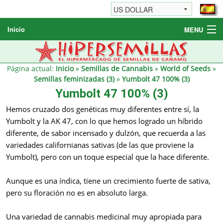
Inicio
MENU
Semillas de cannabis
Otros productos
Página actual:
Inicio
»
Semillas de Cannabis
»
World of Seeds
»
Semillas feminizadas (3)
»
Yumbolt 47 100% (3)
Informaciónes / FAQ
Yumbolt 47 100% (3)
Revendedores
Hemos cruzado dos genéticas muy diferentes entre sí, la
Yumbolt y la AK 47, con lo que hemos logrado un híbrido
diferente, de sabor incensado y dulzón, que recuerda a las
variedades californianas sativas (de las que proviene la
Yumbolt), pero con un toque especial que la hace diferente.
Aunque es una índica, tiene un crecimiento fuerte de sativa,
pero su floración no es en absoluto larga.
Una variedad de cannabis medicinal muy apropiada para