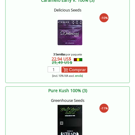
Caramelo Early V. 100% (3)
Delicious Seeds
-10%
3 Semillas
por paquete
22,94 US$
25,49 US$
Comprar
[incl. 10% IVA excl.
envío
]
Pure Kush 100% (3)
Greenhouse Seeds
-11%