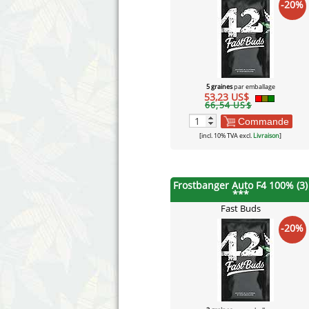
-20%
5 graines
par emballage
53,23 US$
66,54 US$
Commande
[incl. 10% TVA excl.
Livraison
]
Frostbanger Auto F4 100% (3)
***
Fast Buds
-20%