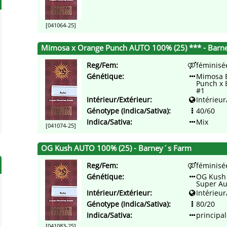
[041064-25]
Mimosa x Orange Punch AUTO 100% (25) *** - Barn
Reg/Fem:
féminisé
Génétique:
Mimosa 
Punch x 
#1
Intérieur/Extérieur:
Intérieur
Génotype (Indica/Sativa):
40/60
Indica/Sativa:
Mix
[041074-25]
OG Kush AUTO 100% (25) - Barney´s Farm
Reg/Fem:
féminisé
Génétique:
OG Kush 
Super Au
Intérieur/Extérieur:
Intérieur
Génotype (Indica/Sativa):
80/20
Indica/Sativa:
principal
[041083-25]