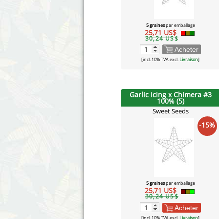
5 graines
par emballage
25,71 US$
30,24 US$
Acheter
[incl. 10% TVA excl.
Livraison
]
Garlic Icing x Chimera #3
100% (5)
Sweet Seeds
-15%
5 graines
par emballage
25,71 US$
30,24 US$
Acheter
[incl. 10% TVA excl.
Livraison
]