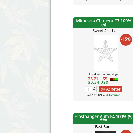
Mimosa x Chimera #3 100%
(5)
Sweet Seeds
-15%
5 graines
par emballage
25,71 US$
30,24 US$
Acheter
[incl. 10% TVA excl.
Livraison
]
Frostbanger Auto F4 100% (5)
***
Fast Buds