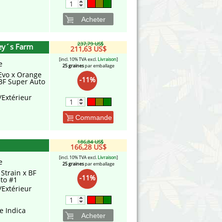
Acheter
237,79 US$
ey´s Farm
211,63 US$
[incl. 10% TVA excl.
Livraison
]
e
25 graines
par emballage
Evo x Orange
-11%
BF Super Auto
/Extérieur
Commande
186,84 US$
166,28 US$
[incl. 10% TVA excl.
Livraison
]
e
25 graines
par emballage
Strain x BF
-11%
to #1
/Extérieur
e Indica
Acheter