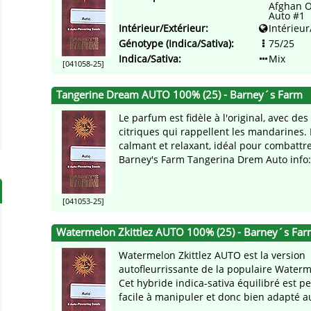
Afghan O
Auto #1
Intérieur/Extérieur:
Intérieur
Génotype (Indica/Sativa):
75/25
Indica/Sativa:
Mix
[041058-25]
Tangerine Dream AUTO 100% (25) - Barney´s Farm
Le parfum est fidèle à l'original, avec des
citriques qui rappellent les mandarines. L
calmant et relaxant, idéal pour combattre
Barney's Farm Tangerina Drem Auto info: 
[041053-25]
Watermelon Zkittlez AUTO 100% (25) - Barney´s Fa
Watermelon Zkittlez AUTO est la version
autofleurrissante de la populaire Waterme
Cet hybride indica-sativa équilibré est p
facile à manipuler et donc bien adapté 
...