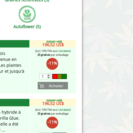
Victory Seeds
Vision Seeds
Autoflower (5)
White Label Seeds
220,81 US$
s Marijuanabam
World of Seeds
196,52 US$
[incl. 10% TVA excl.
Livraison
]
bis
25 graines
par emballage
eedbank
CBD Chanvre Industriel
btenue en
-11%
Les plantes
ur et jusqu'à
Acheter
220,81 US$
196,52 US$
[incl. 10% TVA excl.
Livraison
]
n hybride à
25 graines
par emballage
rilla Glue.
-11%
elle a été
...