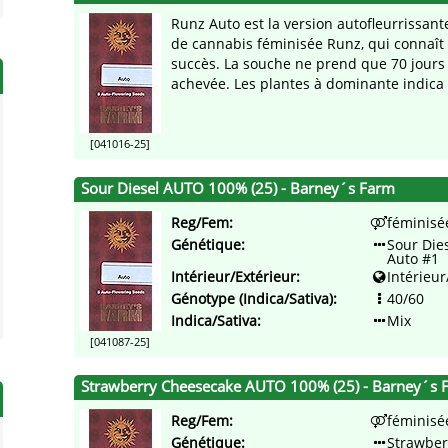
Runz Auto est la version autofleurrissante
de cannabis féminisée Runz, qui connaît
succès. La souche ne prend que 70 jours
achevée. Les plantes à dominante indica a
[041016-25]
Sour Diesel AUTO 100% (25) - Barney´s Farm
Reg/Fem:
féminisé
Génétique:
Sour Die
Auto #1
Intérieur/Extérieur:
Intérieur
Génotype (Indica/Sativa):
40/60
Indica/Sativa:
Mix
[041087-25]
Strawberry Cheesecake AUTO 100% (25) - Barney´s 
Reg/Fem:
féminisé
Génétique:
Strawber