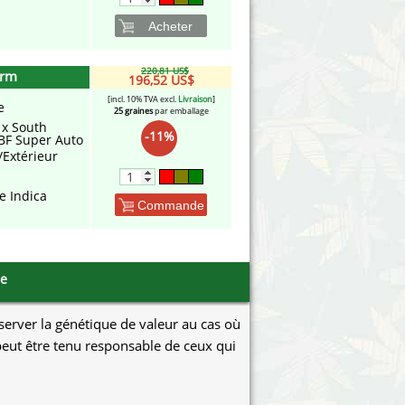
Acheter
220,81 US$
arm
196,52 US$
[incl. 10% TVA excl.
Livraison
]
e
25 graines
par emballage
 x South
-11%
 BF Super Auto
/Extérieur
e Indica
Commande
se
éserver la génétique de valeur au cas où
e peut être tenu responsable de ceux qui