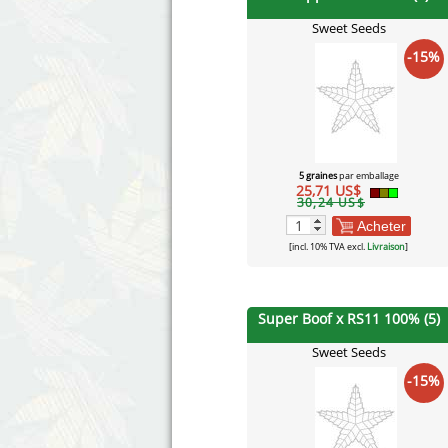
Sweet Seeds
-15%
5 graines
par emballage
25,71 US$
30,24 US$
Acheter
[incl. 10% TVA excl.
Livraison
]
Super Boof x RS11 100% (5)
Sweet Seeds
-15%