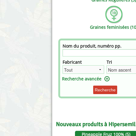
Annabelle´s Garden
Fast Bu
Barney's Farm
Female 
Graines feminisées (10
Blimburn Seeds
G13 Lab
Bulk Seed Bank
Genehti
Nom du produit, numéro pp.
Bulldog Seeds
Green Bo
Fabricant
Tri
Cannabella Genetics
House of
Recherche avancée
Recherche
Nouveaux produits à Hipersemil
Pineapple Fruz 100% (5)