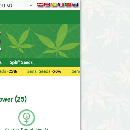
Super Sativa Seed Club
eeds
Super Strains
Sweet Seeds
s
Spliff Seeds
The Cali Connection
Sensi Seeds
-20%
Sensi Seeds Research
-20%
Ace Seed
The North Coast Genetics
eds
The Plug Seedbank
ower (25)
T.H. Seeds
Top Tao Seeds
Graines feminisées (5)