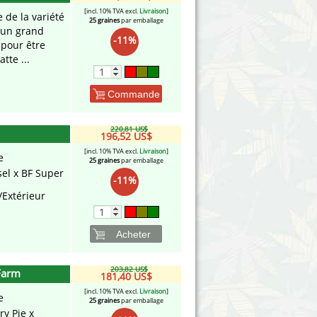
[incl. 10% TVA excl.
Livraison
]
 de la variété
25 graines
par emballage
 un grand
-11%
 pour être
tte ...
Commande
220,81 US$
196,52 US$
[incl. 10% TVA excl.
Livraison
]
e
25 graines
par emballage
sel x BF Super
-11%
/Extérieur
Acheter
203,82 US$
Farm
181,40 US$
[incl. 10% TVA excl.
Livraison
]
e
25 graines
par emballage
ry Pie x