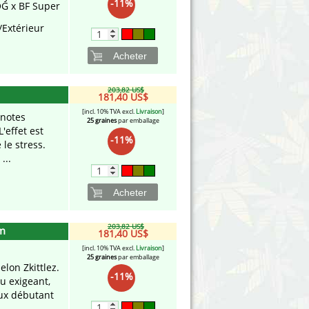
-11%
G x BF Super
/Extérieur
Acheter
203,82 US$
181,40 US$
[incl. 10% TVA excl.
Livraison
]
 notes
25 graines
par emballage
'effet est
-11%
 le stress.
...
Acheter
203,82 US$
rm
181,40 US$
[incl. 10% TVA excl.
Livraison
]
25 graines
par emballage
lon Zkittlez.
-11%
eu exigeant,
aux débutant