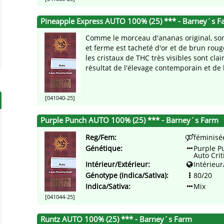
Pineapple Express AUTO 100% (25) *** - Barney´s F
Comme le morceau d'ananas original, so
et ferme est tacheté d'or et de brun roug
les cristaux de THC très visibles sont cla
résultat de l'élevage contemporain et de l 
[041040-25]
Purple Punch AUTO 100% (25) *** - Barney´s Farm
Reg/Fem:
féminisé
Génétique:
Purple P
Auto Crit
Intérieur/Extérieur:
Intérieur
Génotype (Indica/Sativa):
80/20
Indica/Sativa:
Mix
[041044-25]
Runtz AUTO 100% (25) *** - Barney´s Farm