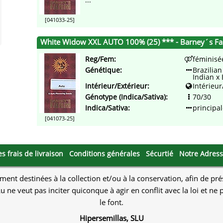
[041033-25]
White Widow XXL AUTO 100% (25) *** - Barney´s F
Reg/Fem:
féminisé
Génétique:
Brazilian
Indian x
Intérieur/Extérieur:
Intérieur
Génotype (Indica/Sativa):
70/30
Indica/Sativa:
principal
[041073-25]
es frais de livraison
Conditions générales
Sécurtié
Notre Adres
ment destinées à la collection et/ou à la conservation, afin de pr
u ne veut pas inciter quiconque à agir en conflit avec la loi et n
le font.
Hipersemillas, SLU