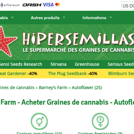
abis
Autres produits
Informations
w
Graines de cactus
Humboldt Seed Company
Informations de commande
Positronics
& Caviar
Plantes Canaries
Humboldt Seeds
Informations de livraison
Prana Medical S
s Seeds
Hyp3rids
Questions fréquentes
Pyramid Seeds
Sensi Seeds Research
Nirvana
Greenhouse
Serious Seed
etics
Kalashnikov Seeds
Resin Seeds
er
-40%
The Plug Seedbank
-40%
Blimburn Seeds
-25%
rground Seeds
Kannabia
Ripper Seeds
ines de cannabis
»
Barney's Farm
»
Autoflower (25)
ssion
K.C. Brains
Royal Queen Se
 Farm - Acheter Graines de cannabis - Autofl
Seeds
krauTHCollective
Samsara Seeds
eeds
La Semilla Automatica
Seedsman
)
Graines regulières (10)
Graines feminisées (3)