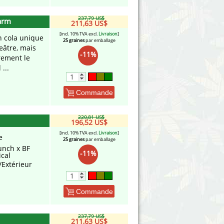
237,79 US$
arm
211,63 US$
[incl. 10% TVA excl.
Livraison
]
n cola unique
25 graines
par emballage
eâtre, mais
-11%
irement le
...
Commande
220,81 US$
196,52 US$
[incl. 10% TVA excl.
Livraison
]
e
25 graines
par emballage
unch x BF
-11%
ical
/Extérieur
Commande
237,79 US$
211,63 US$