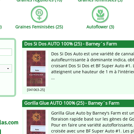
ds
Mallorca Seeds
Seed Stockers
Seeds
Mandala
Seedy Simon
)
Graines Feminisées (25)
Autoflower (3)
s
Medical Seeds Co.
Silent Seeds
Dos Si Dos AUTO 100% (25) - Barney´s Farm
k Seeds
Ministry of Cannabis
Söllner - Vadda'
Dos Si Dos Auto est une variété de canna
dhi
Paradise Seeds
Strain Hunters S
autofleurrissante à dominante indica, o
croisant Dos Si Dos et BF Super Auto #1. 
atteignent une hauteur de 1 m à l'intérie
 the Great Gardener
Philosopher Seeds
Sumo Seeds
...
[041063-25]
Gorilla Glue AUTO 100% (25) - Barney´s Farm
Gorilla Glue Auto by Barney's Farm est u
floraison rapide basé sur les gènes de Go
las.com
Pour en faire une variété autoflorissante, 
croisée avec une BF Super Auto #1. Les pl 