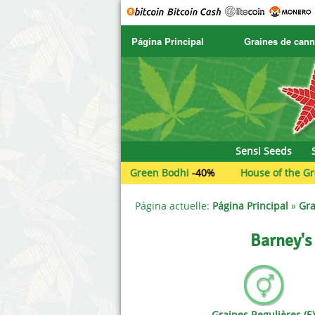
Página Principal
Graines de cann
SENSI SEEDS
CBD Cre
SENSI SEEDS RESEARCH
Chronic 
NIRVANA
Deliciou
Sensi Seeds
GREENHOUSE
DNA Gen
Green Bodhi
-40%
House of the Great Garden
SERIOUS SEEDS
Dr. Unde
Página actuelle:
Página Principal
»
Gra
SPLIFF SEEDS
Dutch Pa
Barney's
Ace Seeds
Empire 
Anaconda Seeds
Exotic S
Graines Regulières (5