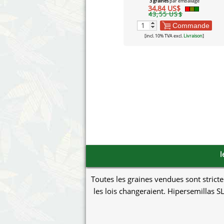
3 graines
par emballage
34,84 US$
43,55 US$
Commande
[incl. 10% TVA excl.
Livraison
]
l
Toutes les graines vendues sont stricte
les lois changeraient. Hipersemillas SL