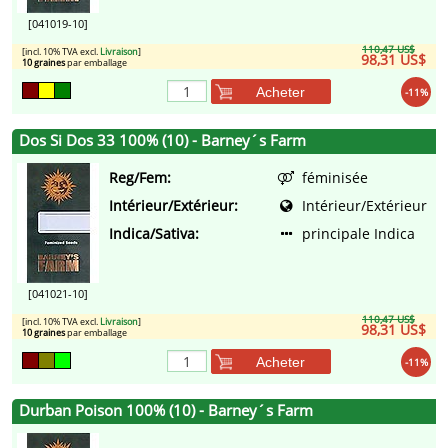
[041019-10]
110,47 US$
[incl. 10% TVA excl.
Livraison
]
98,31 US$
10 graines
par emballage
Acheter
-11%
Dos Si Dos 33 100% (10) - Barney´s Farm
Reg/Fem:
féminisée
Intérieur/Extérieur:
Intérieur/Extérieur
Indica/Sativa:
principale Indica
[041021-10]
110,47 US$
[incl. 10% TVA excl.
Livraison
]
98,31 US$
10 graines
par emballage
Acheter
-11%
Durban Poison 100% (10) - Barney´s Farm