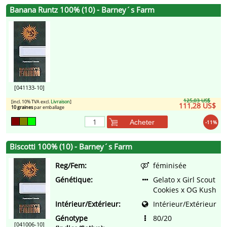
Banana Runtz 100% (10) - Barney´s Farm
[041133-10]
125,03 US$
[incl. 10% TVA excl.
Livraison
]
111,28 US$
10 graines
par emballage
Acheter
-11%
Biscotti 100% (10) - Barney´s Farm
Reg/Fem:
féminisée
Génétique:
Gelato x Girl Scout
Cookies x OG Kush
Intérieur/Extérieur:
Intérieur/Extérieur
Génotype
80/20
[041006-10]