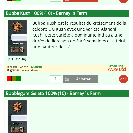
Bubba Kush 100% (10) - Barney´s Farm
Bubba Kush est le résultat du croisement de la
célèbre OG Kush avec une variété Afghani
Kush. Cette variété à dominante indica a une
durée de floraison de 8 à 9 semaines et atteint
une hauteur de 1 à ...
[041045-10]
87,40 US$
[incl. 10% TVA excl.
Livraison
]
77,79 US$
10 graines
par emballage
Acheter
-11%
Bubblegum Gelato 100% (10) - Barney´s Farm