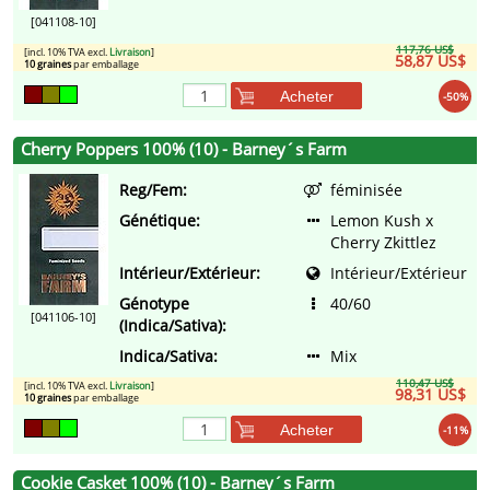
[041108-10]
117,76 US$
[incl. 10% TVA excl.
Livraison
]
58,87 US$
10 graines
par emballage
Acheter
-50%
Cherry Poppers 100% (10) - Barney´s Farm
Reg/Fem:
féminisée
Génétique:
Lemon Kush x
Cherry Zkittlez
Intérieur/Extérieur:
Intérieur/Extérieur
Génotype
40/60
[041106-10]
(Indica/Sativa):
Indica/Sativa:
Mix
110,47 US$
[incl. 10% TVA excl.
Livraison
]
98,31 US$
10 graines
par emballage
Acheter
-11%
Cookie Casket 100% (10) - Barney´s Farm