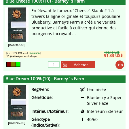
Blue Cheese 100% (10) - Barney´s Farm
En élevant le fameux "Cheese" Skunk # 1 à
travers la ligne originale et toujours populaire
Blueberry, Barney's Farm a créé une variété
productive et facile à cultiver qui donne des
bourgeons incroyabl ...
[041007-10]
103,18 US$
[incl. 10% TVA excl.
Livraison
]
91,83 US$
10 graines
par emballage
Acheter
-11%
Blue Dream 100% (10) - Barney´s Farm
Reg/Fem:
féminisée
Génétique:
Blueberry x Super
Silver Haze
Intérieur/Extérieur:
Intérieur/Extérieur
Génotype
40/60
[041096-10]
(Indica/Sativa):