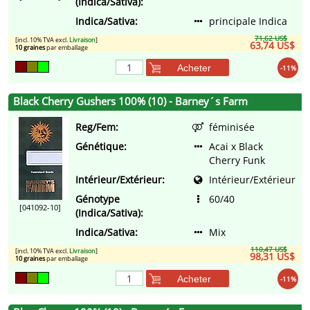
(Indica/Sativa):
Indica/Sativa:
principale Indica
71,62 US$
[incl. 10% TVA excl.
Livraison
]
63,74 US$
10 graines
par emballage
Acheter
-11%
Black Cherry Gushers 100% (10) - Barney´s Farm
Reg/Fem:
féminisée
Génétique:
Acai x Black
Cherry Funk
Intérieur/Extérieur:
Intérieur/Extérieur
Génotype
60/40
[041092-10]
(Indica/Sativa):
Indica/Sativa:
Mix
110,47 US$
[incl. 10% TVA excl.
Livraison
]
98,31 US$
10 graines
par emballage
Acheter
-11%