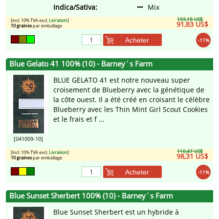
Indica/Sativa:
Mix
103,18 US$
[incl. 10% TVA excl.
Livraison
]
91,83 US$
10 graines
par emballage
Acheter
-11%
Blue Gelato 41 100% (10) - Barney´s Farm
BLUE GELATO 41 est notre nouveau super
croisement de Blueberry avec la génétique de
la côte ouest. Il a été créé en croisant le célèbre
Blueberry avec les Thin Mint Girl Scout Cookies
et le frais et f ...
[041009-10]
110,47 US$
[incl. 10% TVA excl.
Livraison
]
98,31 US$
10 graines
par emballage
Acheter
-11%
Blue Sunset Sherbert 100% (10) - Barney´s Farm
Blue Sunset Sherbert est un hybride à