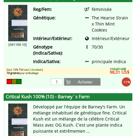
Reg/Fem:
féminisée
Génétique:
The Hearse Strain
x Thin Mint
Cookies
Intérieur/Extérieur:
Intérieur/Extérieur
[041109-10]
Génotype
70/30
(Indica/Sativa):
Indica/Sativa:
principale Indica
110,47 US$
[incl. 10% TVA excl.
Livraison
]
98,31 US$
10 graines
par emballage
Acheter
-11%
Critical Kush 100% (10) - Barney´s Farm
Développé par l'équipe de Barney's Farm. Un
mélange inhabituel de génétique fine. Critical
Kush est un mélange de la célèbre Critical
Mass avec OG Kush. C'est une plante indica
puissante et extrêmemen ...