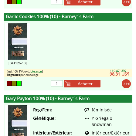
Acheter
-11%
Garlic Cookies 100% (10) - Barney´s Farm
[041126-10]
110,47 US$
[incl. 10% TVA excl.
Livraison
]
98,31 US$
10 graines
par emballage
Acheter
-11%
Gary Payton 100% (10) - Barney´s Farm
Reg/Fem:
féminisée
Génétique:
Y Griega x
Snowman
Intérieur/Extérieur:
Intérieur/Extérieur