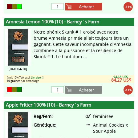
Acheter
-11%
Amnesia Lemon 100% (10) - Barney´s Farm
Notre phénix Skunk # 1 croisé avec notre
brume Amnesia primée allait toujours être un
gagnant. Cette saveur incomparable d'Amnesia
combinée à la puissance et la résilience de
Skunk # 1. Le haut dom ...
[041004-10]
94,68 US$
[incl. 10% TVA excl.
Livraison
]
84,27 US$
10 graines
par emballage
Acheter
-11%
Apple Fritter 100% (10) - Barney´s Farm
Reg/Fem:
féminisée
Génétique:
Animal Cookies x
Sour Apple