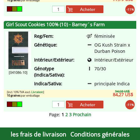
10 graines
par emballage
Acheter
-11%
Girl Scout Cookies 100% (10) - Barney´s Farm
Reg/Fem:
féminisée
Génétique:
OG Kush Strain x
Durban Poison
Intérieur/Extérieur:
Intérieur/Extérieur
Génotype
70/30
[041086-10]
(Indica/Sativa):
Indica/Sativa:
principale Indica
94,68 US$
[incl. 10% TVA excl.
Livraison
]
84,27 US$
10 graines
par emballage
Acheter
-11%
Page:
1
2
3
Prochain
les frais de livraison
Conditions générales