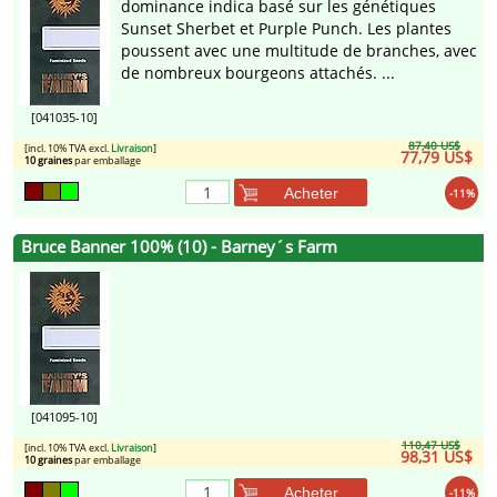
dominance indica basé sur les génétiques
Sunset Sherbet et Purple Punch. Les plantes
poussent avec une multitude de branches, avec
de nombreux bourgeons attachés. ...
[041035-10]
87,40 US$
[incl. 10% TVA excl.
Livraison
]
77,79 US$
10 graines
par emballage
Acheter
-11%
Bruce Banner 100% (10) - Barney´s Farm
[041095-10]
110,47 US$
[incl. 10% TVA excl.
Livraison
]
98,31 US$
10 graines
par emballage
Acheter
-11%