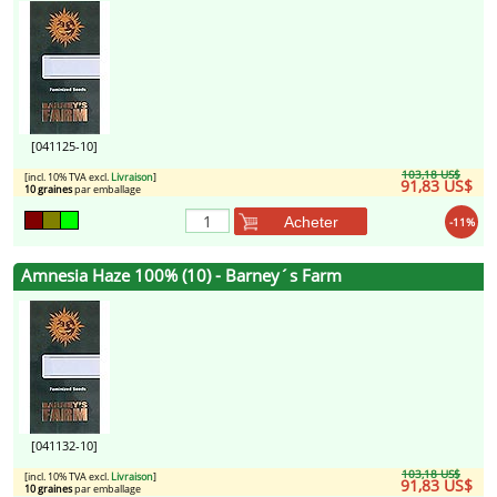
[041125-10]
103,18 US$
[incl. 10% TVA excl.
Livraison
]
91,83 US$
10 graines
par emballage
Acheter
-11%
Amnesia Haze 100% (10) - Barney´s Farm
[041132-10]
103,18 US$
[incl. 10% TVA excl.
Livraison
]
91,83 US$
10 graines
par emballage