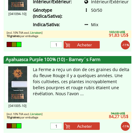
Intérieur/Extérieur:
Intérieur/Extérieur
Génotype
50/50
[041094-10]
(Indica/Sativa):
Indica/Sativa:
Mix
103,18 US$
[incl. 10% TVA excl.
Livraison
]
91,83 US$
10 graines
par emballage
Acheter
-11%
Ayahuasca Purple 100% (10) - Barney´s Farm
La Ferme a reçu un don de ces graines du delta
du fleuve Rouge il y a quelques années. Une
fois cultivées, ces plantes incroyablement
belles pourpres et rouge rubis étaient une
révélation. Nous l'avon ...
[041005-10]
94,68 US$
[incl. 10% TVA excl.
Livraison
]
84,27 US$
10 graines
par emballage
Acheter
-11%