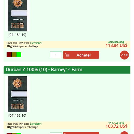
[041134-10]
133,53 US$
[incl. 10% TVA excl.
Livraison
]
118,84 US$
10 graines
par emballage
Acheter
-11%
Durban Z 100% (10) - Barney´s Farm
[041135-10]
116,54 US$
[incl. 10% TVA excl.
Livraison
]
103,72 US$
10 graines
par emballage