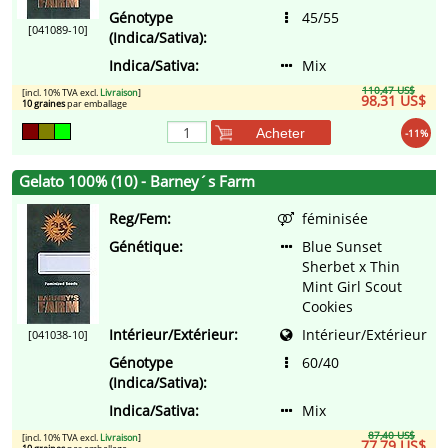
Génotype
45/55
[041089-10]
(Indica/Sativa):
Indica/Sativa:
Mix
110,47 US$
[incl. 10% TVA excl.
Livraison
]
98,31 US$
10 graines
par emballage
Acheter
-11%
Gelato 100% (10) - Barney´s Farm
Reg/Fem:
féminisée
Génétique:
Blue Sunset
Sherbet x Thin
Mint Girl Scout
Cookies
Intérieur/Extérieur:
Intérieur/Extérieur
[041038-10]
Génotype
60/40
(Indica/Sativa):
Indica/Sativa:
Mix
87,40 US$
[incl. 10% TVA excl.
Livraison
]
77,79 US$