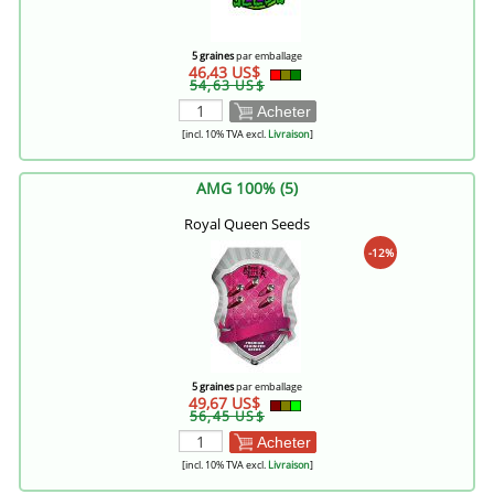
5 graines
par emballage
46,43 US$
54,63 US$
Acheter
[incl. 10% TVA excl.
Livraison
]
AMG 100% (5)
Royal Queen Seeds
-12%
5 graines
par emballage
49,67 US$
56,45 US$
Acheter
[incl. 10% TVA excl.
Livraison
]