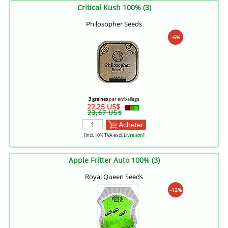
Critical Kush 100% (3)
Philosopher Seeds
-6%
3 graines
par emballage
22,25 US$
23,67 US$
Acheter
[incl. 10% TVA excl.
Livraison
]
Apple Fritter Auto 100% (3)
Royal Queen Seeds
-12%