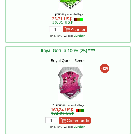
3 graines
par emballage
26,71 US$
30,35 US$
Acheter
[incl. 10% TVA excl.
Livraison
]
Royal Gorilla 100% (25) ***
Royal Queen Seeds
-12%
25 graines
par emballage
160,24 US$
182,09 US$
Commande
[incl. 10% TVA excl.
Livraison
]