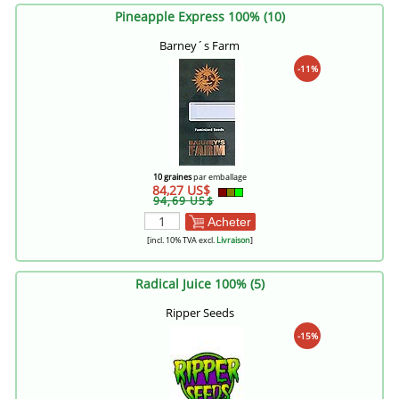
Pineapple Express 100% (10)
Barney´s Farm
-11%
10 graines
par emballage
84,27 US$
94,69 US$
Acheter
[incl. 10% TVA excl.
Livraison
]
Radical Juice 100% (5)
Ripper Seeds
-15%