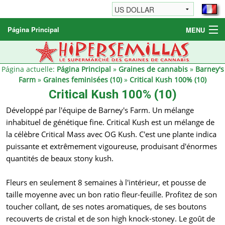
Página Principal
MENU
Graines de cannabis
Autres produits
Página actuelle:
Página Principal
»
Graines de cannabis
»
Barney's
Farm
»
Graines feminisées (10)
»
Critical Kush 100% (10)
Informations
Critical Kush 100% (10)
Développé par l'équipe de Barney's Farm. Un mélange
inhabituel de génétique fine. Critical Kush est un mélange de
la célèbre Critical Mass avec OG Kush. C'est une plante indica
puissante et extrêmement vigoureuse, produisant d'énormes
quantités de beaux stony kush.
Fleurs en seulement 8 semaines à l'intérieur, et pousse de
taille moyenne avec un bon ratio fleur-feuille. Profitez de son
toucher collant, de ses notes aromatiques, de ses boutons
recouverts de cristal et de son high knock-stoney. Le goût de