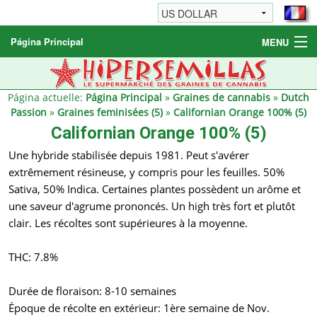
Página Principal
MENU
Graines de cannabis
Autres produits
Página actuelle:
Página Principal
»
Graines de cannabis
»
Dutch
Passion
»
Graines feminisées (5)
»
Californian Orange 100% (5)
Informations
Californian Orange 100% (5)
Une hybride stabilisée depuis 1981. Peut s'avérer
extrêmement résineuse, y compris pour les feuilles. 50%
Sativa, 50% Indica. Certaines plantes possèdent un arôme et
une saveur d'agrume prononcés. Un high très fort et plutôt
clair. Les récoltes sont supérieures à la moyenne.
THC: 7.8%
Durée de floraison: 8-10 semaines
Époque de récolte en extérieur: 1ère semaine de Nov.