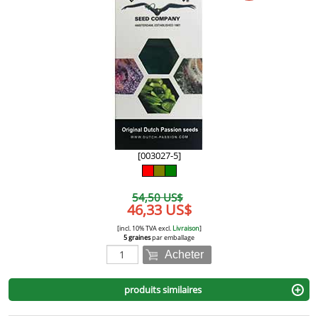
[003027-5]
54,50 US$
46,33 US$
[incl. 10% TVA excl.
Livraison
]
5 graines
par emballage
Acheter
produits similaires