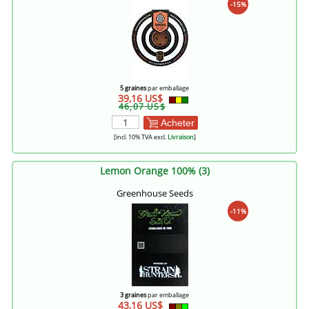
-15%
5 graines
par emballage
39,16 US$
46,07 US$
Acheter
[incl. 10% TVA excl.
Livraison
]
Lemon Orange 100% (3)
Greenhouse Seeds
-11%
3 graines
par emballage
43,16 US$