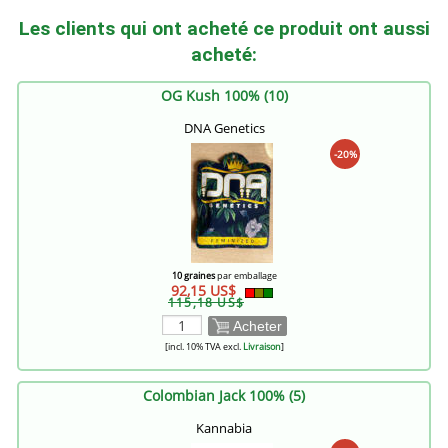
Les clients qui ont acheté ce produit ont aussi
acheté:
OG Kush 100% (10)
DNA Genetics
-20%
10 graines
par emballage
92,15 US$
115,18 US$
Acheter
[incl. 10% TVA excl.
Livraison
]
Colombian Jack 100% (5)
Kannabia