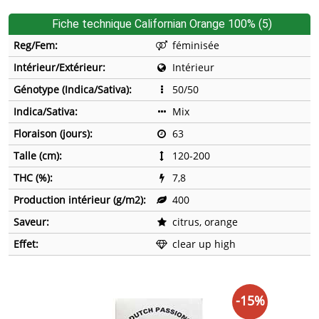
Fiche technique Californian Orange 100% (5)
Reg/Fem:
féminisée
Intérieur/Extérieur:
Intérieur
Génotype (Indica/Sativa):
50/50
Indica/Sativa:
Mix
Floraison (jours):
63
Talle (cm):
120-200
THC (%):
7,8
Production intérieur (g/m2):
400
Saveur:
citrus, orange
Effet:
clear up high
-15%