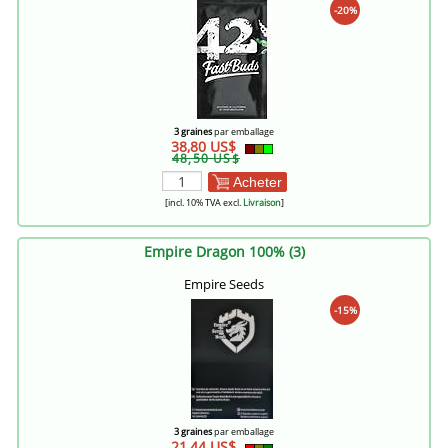
-20%
3 graines
par emballage
38,80 US$
48,50 US$
Acheter
[incl. 10% TVA excl.
Livraison
]
Empire Dragon 100% (3)
Empire Seeds
-15%
3 graines
par emballage
21,44 US$