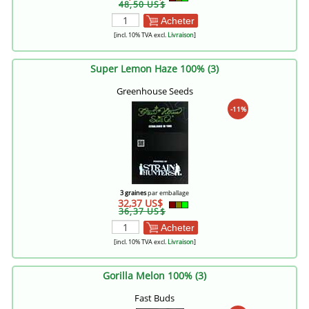
48,50 US$
Acheter
[incl. 10% TVA excl.
Livraison
]
Super Lemon Haze 100% (3)
Greenhouse Seeds
-11%
3 graines
par emballage
32,37 US$
36,37 US$
Acheter
[incl. 10% TVA excl.
Livraison
]
Gorilla Melon 100% (3)
Fast Buds