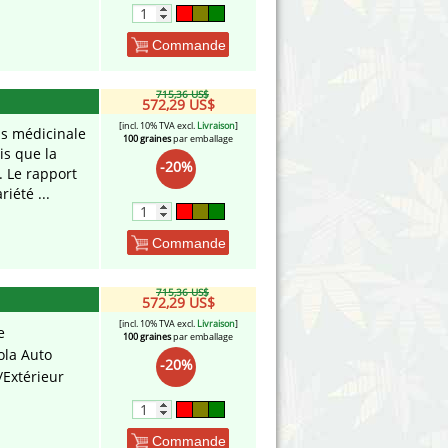
Commande
715,36 US$
572,29 US$
[incl. 10% TVA excl.
Livraison
]
is médicinale
100 graines
par emballage
is que la
-20%
. Le rapport
iété ...
Commande
715,36 US$
572,29 US$
[incl. 10% TVA excl.
Livraison
]
e
100 graines
par emballage
ola Auto
-20%
/Extérieur
Commande