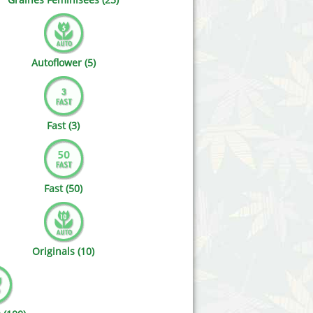
Victory Seeds
Vision Seeds
Autoflower (5)
White Label Seeds
s Marijuanabam
World of Seeds
Fast (3)
eedbank
CBD Chanvre Industriel
Fast (50)
Originals (10)