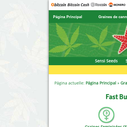
Página Principal
Graines de cann
SENSI SEEDS
CBD Cre
SENSI SEEDS RESEARCH
Chronic 
NIRVANA
Deliciou
Sensi Seeds
GREENHOUSE
DNA Gen
SERIOUS SEEDS
Dr. Unde
Página actuelle:
Página Principal
»
Gra
SPLIFF SEEDS
Dutch Pa
Fast Bu
Ace Seeds
Empire 
Anaconda Seeds
Exotic S
Graines Feminisées (3