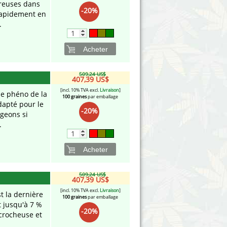
rreuses dans
-20%
 rapidement en
.
Acheter
509,24 US$
407,39 US$
[incl. 10% TVA excl.
Livraison
]
le phéno de la
100 graines
par emballage
adapté pour le
-20%
geons si
.
Acheter
509,24 US$
407,39 US$
[incl. 10% TVA excl.
Livraison
]
t la dernière
100 graines
par emballage
t jusqu'à 7 %
-20%
ccrocheuse et