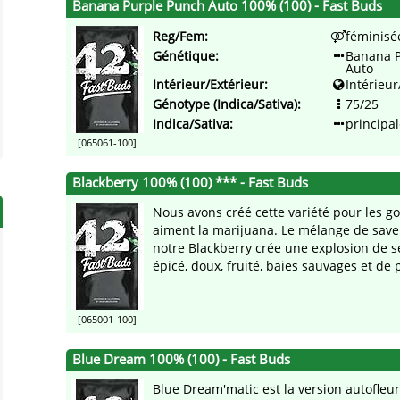
Banana Purple Punch Auto 100% (100) - Fast Buds
Reg/Fem:
féminisé
Génétique:
Banana 
Auto
Intérieur/Extérieur:
Intérieur
Génotype (Indica/Sativa):
75/25
Indica/Sativa:
principal
[065061-100]
Blackberry 100% (100) *** - Fast Buds
Nous avons créé cette variété pour les g
aiment la marijuana. Le mélange de saveu
notre Blackberry crée une explosion de s
épicé, doux, fruité, baies sauvages et de p
[065001-100]
Blue Dream 100% (100) - Fast Buds
Blue Dream'matic est la version autofleu