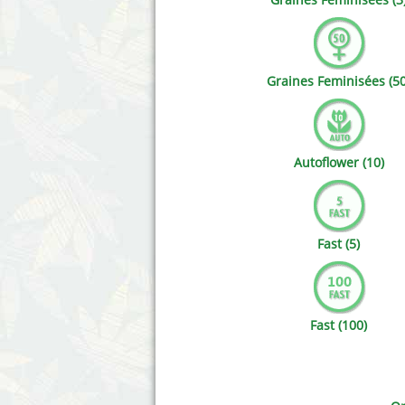
Annabelle´s Garden
Fast Bu
Barney's Farm
Female 
Graines Feminisées (50
Blimburn Seeds
G13 Lab
Bulk Seed Bank
Genehti
Autoflower (10)
Bulldog Seeds
Green Bo
Cannabella Genetics
House of
Fast (5)
Fast (100)