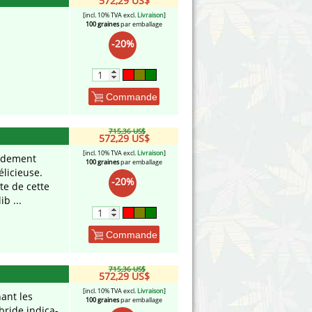
572,29 US$
[incl. 10% TVA excl.
Livraison
]
100 graines
par emballage
-20%
Commande
715,36 US$
572,29 US$
[incl. 10% TVA excl.
Livraison
]
pidement
100 graines
par emballage
licieuse.
-20%
te de cette
b ...
Commande
715,36 US$
572,29 US$
[incl. 10% TVA excl.
Livraison
]
ant les
100 graines
par emballage
bride indica-