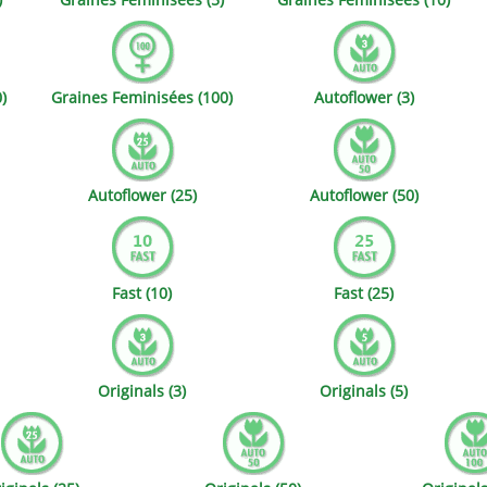
ds
Mallorca Seeds
Seed Stockers
Seeds
Mandala
Seedy Simon
)
Graines Feminisées (100)
Autoflower (3)
s
Medical Seeds Co.
Silent Seeds
k Seeds
Ministry of Cannabis
Söllner - Vadda'
Autoflower (25)
Autoflower (50)
dhi
Paradise Seeds
Strain Hunters S
 the Great Gardener
Philosopher Seeds
Sumo Seeds
Fast (10)
Fast (25)
Originals (3)
Originals (5)