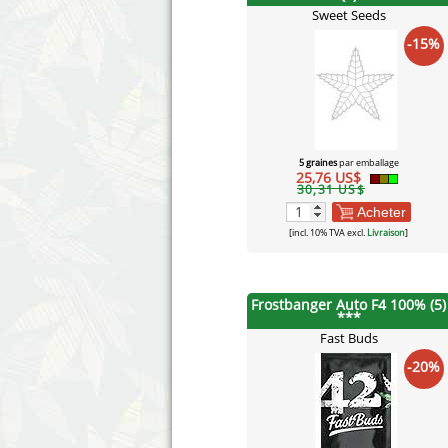
Sweet Seeds
-15%
5 graines
par emballage
25,76 US$
30,31 US$
Acheter
[incl. 10% TVA excl.
Livraison
]
Frostbanger Auto F4 100% (5)
***
Fast Buds
-20%