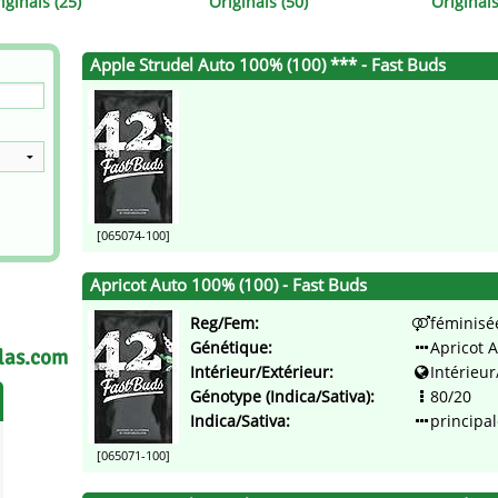
iginals (25)
Originals (50)
Originals
Apple Strudel Auto 100% (100) *** - Fast Buds
[065074-100]
Apricot Auto 100% (100) - Fast Buds
Reg/Fem:
féminisé
Génétique:
Apricot 
las.com
Intérieur/Extérieur:
Intérieur
Génotype (Indica/Sativa):
80/20
Indica/Sativa:
principal
[065071-100]