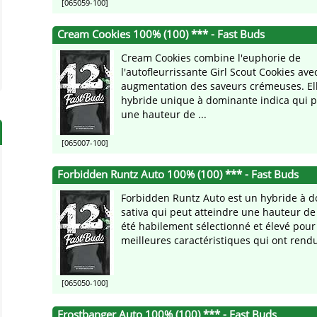
[065059-100]
Cream Cookies 100% (100) *** - Fast Buds
Cream Cookies combine l'euphorie de
l'autofleurrissante Girl Scout Cookies av
augmentation des saveurs crémeuses. Ell
hybride unique à dominante indica qui p
une hauteur de ...
[065007-100]
Forbidden Runtz Auto 100% (100) *** - Fast Buds
Forbidden Runtz Auto est un hybride à 
sativa qui peut atteindre une hauteur de 
été habilement sélectionné et élevé pour o
meilleures caractéristiques qui ont rendu 
[065050-100]
Frostbanger Auto 100% (100) *** - Fast Buds