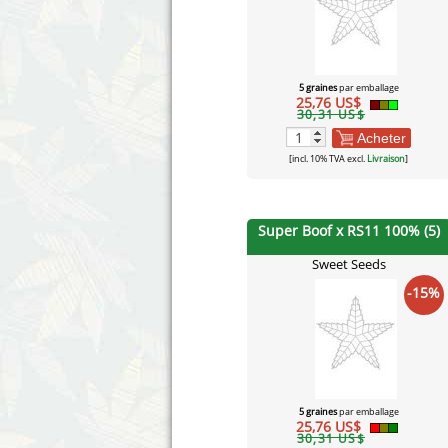
5 graines
par emballage
25,76 US$
30,31 US$
Acheter
[incl. 10% TVA excl.
Livraison
]
Super Boof x RS11 100% (5)
Sweet Seeds
-15%
5 graines
par emballage
25,76 US$
30,31 US$