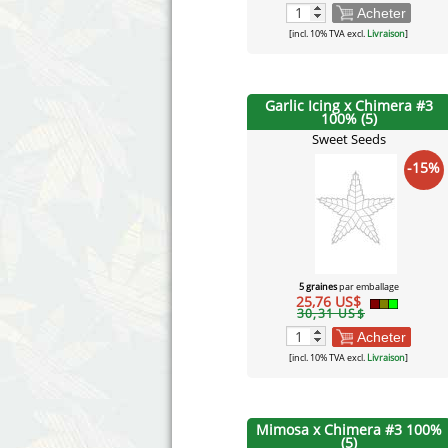
Acheter
[incl. 10% TVA excl.
Livraison
]
Garlic Icing x Chimera #3
100% (5)
Sweet Seeds
-15%
5 graines
par emballage
25,76 US$
30,31 US$
Acheter
[incl. 10% TVA excl.
Livraison
]
Mimosa x Chimera #3 100%
(5)