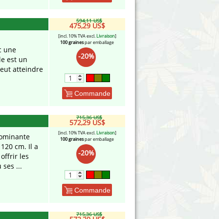
594,11 US$
475,29 US$
[incl. 10% TVA excl.
Livraison
]
100 graines
par emballage
ec une
-20%
e est un
eut atteindre
Commande
715,36 US$
572,29 US$
[incl. 10% TVA excl.
Livraison
]
dominante
100 graines
par emballage
120 cm. Il a
-20%
ffrir les
ses ...
Commande
715,36 US$