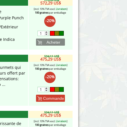
715,36 US$
572,29 US$
[incl. 10% TVA excl.
Livraison
]
e
100 graines
par emballage
Purple Punch
-20%
/Extérieur
e Indica
Acheter
594,11 US$
475,29 US$
[incl. 10% TVA excl.
Livraison
]
ourmets qui
100 graines
par emballage
rs offert par
-20%
ensations:
 ...
Commande
594,11 US$
475,29 US$
[incl. 10% TVA excl.
Livraison
]
rrissante de
100 graines
par emballage