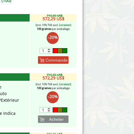
 (100)
715,36 US$
572,29 US$
[incl. 10% TVA excl.
Livraison
]
100 graines
par emballage
-20%
Commande
715,36 US$
572,29 US$
[incl. 10% TVA excl.
Livraison
]
e
100 graines
par emballage
Auto
-20%
/Extérieur
e Indica
Acheter