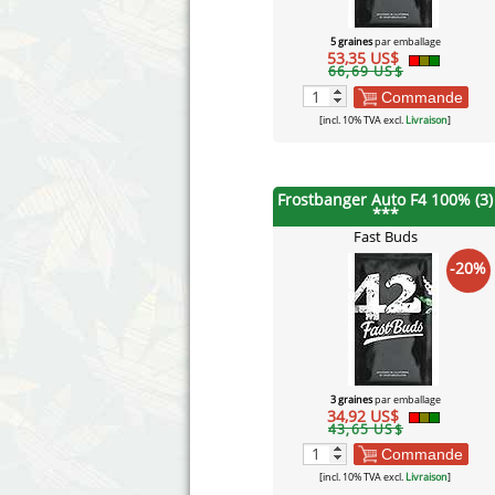
5 graines
par emballage
53,35 US$
66,69 US$
Commande
[incl. 10% TVA excl.
Livraison
]
Frostbanger Auto F4 100% (3)
***
Fast Buds
-20%
3 graines
par emballage
34,92 US$
43,65 US$
Commande
[incl. 10% TVA excl.
Livraison
]