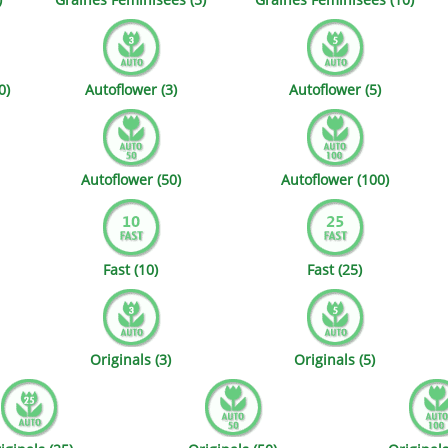
ds
Mallorca Seeds
Seed Stockers
Seeds
Mandala
Seedy Simon
0)
Autoflower (3)
Autoflower (5)
s
Medical Seeds Co.
Silent Seeds
k Seeds
Ministry of Cannabis
Söllner - Vadda'
Autoflower (50)
Autoflower (100)
dhi
Paradise Seeds
Strain Hunters S
 the Great Gardener
Philosopher Seeds
Sumo Seeds
Fast (10)
Fast (25)
Originals (3)
Originals (5)