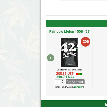
Rainbow Melon 100% (25)
-20%
‹
25 graines
par emballage
208,59 US$
260,74 US$
Acheter
[incl. 10% TVA excl.
Livraison
]
l