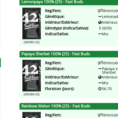
Lemonpaya 100% (25) - Fast Buds
Reg/Fem:
féminisé
Génétique:
Lemonad
Intérieur/Extérieur:
Intérieur
Génotype (Indica/Sativa):
50/50
Indica/Sativa:
Mix
[065083-25]
Papaya Sherbet 100% (25) - Fast Buds
Reg/Fem:
féminisé
Génétique:
Papaya x
Sherbet
Intérieur/Extérieur:
Intérieur
Indica/Sativa:
Mix
Floraison (jours):
56-70
[065084-25]
Rainbow Melon 100% (25) - Fast Buds
Reg/Fem:
féminisé