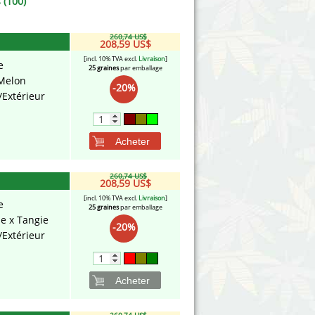
 (100)
260,74 US$
208,59 US$
[incl. 10% TVA excl.
Livraison
]
e
25 graines
par emballage
Melon
-20%
/Extérieur
Acheter
260,74 US$
208,59 US$
[incl. 10% TVA excl.
Livraison
]
e
25 graines
par emballage
e x Tangie
-20%
/Extérieur
Acheter