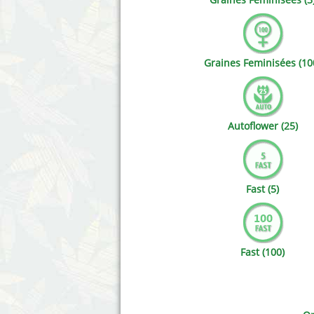
Annabelle´s Garden
Fast Bu
Barney's Farm
Female 
Graines Feminisées (10
Blimburn Seeds
G13 Lab
Bulk Seed Bank
Genehti
Autoflower (25)
Bulldog Seeds
Green Bo
Cannabella Genetics
House of
Fast (5)
Fast (100)