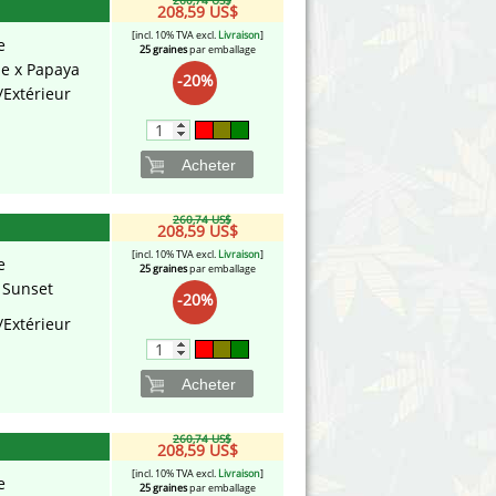
260,74 US$
208,59 US$
[incl. 10% TVA excl.
Livraison
]
e
25 graines
par emballage
e x Papaya
-20%
/Extérieur
Acheter
260,74 US$
208,59 US$
[incl. 10% TVA excl.
Livraison
]
e
25 graines
par emballage
 Sunset
-20%
/Extérieur
Acheter
260,74 US$
208,59 US$
[incl. 10% TVA excl.
Livraison
]
e
25 graines
par emballage