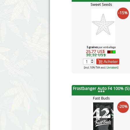
Sweet Seeds
-15%
5 graines
par emballage
25,77 US$
30,32 US$
Acheter
[incl. 10% TVA excl.
Livraison
]
Frostbanger Auto F4 100% (5)
***
Fast Buds
-20%