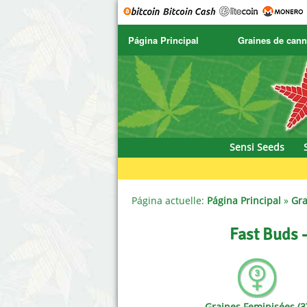
Página Principal
Graines de cann
SENSI SEEDS
CBD Cre
SENSI SEEDS RESEARCH
Chronic 
NIRVANA
Deliciou
Sensi Seeds
GREENHOUSE
DNA Gen
SERIOUS SEEDS
Dr. Unde
Página actuelle:
Página Principal
»
Gra
SPLIFF SEEDS
Dutch Pa
Fast Buds 
Ace Seeds
Empire 
Anaconda Seeds
Exotic S
Graines Feminisées (3