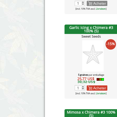
Acheter
[incl. 10% TVA excl.
Livraison
]
Garlic Icing x Chimera #3
100% (5)
Sweet Seeds
-15%
5 graines
par emballage
25,77 US$
30,32 US$
Acheter
[incl. 10% TVA excl.
Livraison
]
Mimosa x Chimera #3 100%
(5)