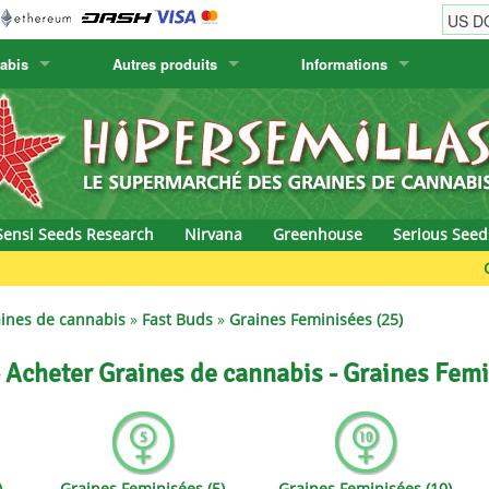
abis
Autres produits
Informations
w
Graines de cactus
Humboldt Seed Company
Informations de commande
Positronics
& Caviar
Plantes Canaries
Humboldt Seeds
Informations de livraison
Prana Medical S
s Seeds
Hyp3rids
Questions fréquentes
Pyramid Seeds
Sensi Seeds Research
Nirvana
Greenhouse
Serious Seed
etics
Kalashnikov Seeds
Resin Seeds
Green Bodhi
rground Seeds
Kannabia
Ripper Seeds
ines de cannabis
»
Fast Buds
»
Graines Feminisées (25)
ssion
K.C. Brains
Royal Queen Se
- Acheter Graines de cannabis - Graines Femi
Seeds
krauTHCollective
Samsara Seeds
eeds
La Semilla Automatica
Seedsman
)
Graines Feminisées (5)
Graines Feminisées (10)