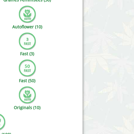
Victory Seeds
Vision Seeds
Autoflower (10)
White Label Seeds
s Marijuanabam
World of Seeds
Fast (3)
eedbank
CBD Chanvre Industriel
Fast (50)
Originals (10)