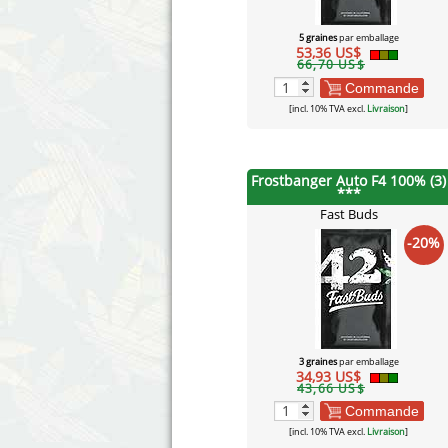
5 graines
par emballage
53,36 US$
66,70 US$
Commande
[incl. 10% TVA excl.
Livraison
]
Frostbanger Auto F4 100% (3)
***
Fast Buds
-20%
3 graines
par emballage
34,93 US$
43,66 US$
Commande
[incl. 10% TVA excl.
Livraison
]