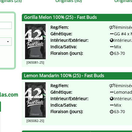
iginals (25)
Originals (50)
Originals
Gorilla Melon 100% (25) - Fast Buds
Reg/Fem:
féminisé
Génétique:
GG #4 x 
Intérieur/Extérieur:
Intérieur
Indica/Sativa:
Mix
Floraison (jours):
63-70
[065081-25]
Lemon Mandarin 100% (25) - Fast Buds
Reg/Fem:
féminisé
Génétique:
Lemonad
las.com
Intérieur/Extérieur:
Intérieur
Indica/Sativa:
Mix
Floraison (jours):
63-70
[065082-25]