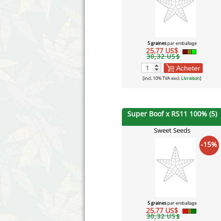
5 graines
par emballage
25,77 US$
30,32 US$
Acheter
[incl. 10% TVA excl.
Livraison
]
Super Boof x RS11 100% (5)
Sweet Seeds
-15%
5 graines
par emballage
25,77 US$
30,32 US$