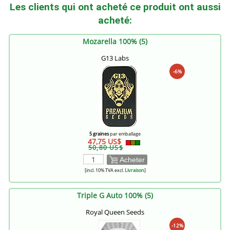
Les clients qui ont acheté ce produit ont aussi
acheté:
Mozarella 100% (5)
G13 Labs
-6%
5 graines
par emballage
47,75 US$
50,80 US$
Acheter
[incl. 10% TVA excl.
Livraison
]
Triple G Auto 100% (5)
Royal Queen Seeds
-12%