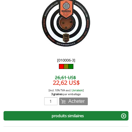
[010006-3]
26,61 US$
22,62 US$
[incl. 10% TVA excl.
Livraison
]
3 graines
par emballage
Acheter
produits similaires