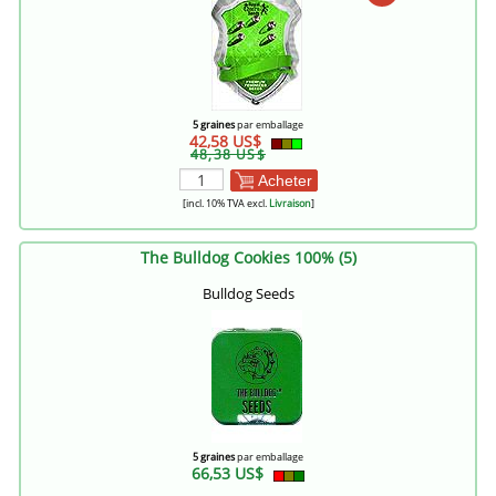
5 graines
par emballage
42,58 US$
48,38 US$
Acheter
[incl. 10% TVA excl.
Livraison
]
The Bulldog Cookies 100% (5)
Bulldog Seeds
5 graines
par emballage
66,53 US$