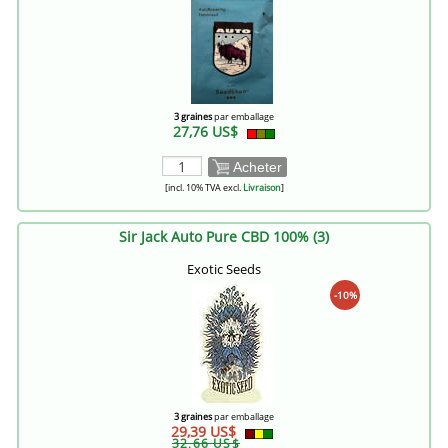
3 graines
par emballage
27,76 US$
Acheter
[incl. 10% TVA excl.
Livraison
]
Sir Jack Auto Pure CBD 100% (3)
Exotic Seeds
-10%
3 graines
par emballage
29,39 US$
32,66 US$