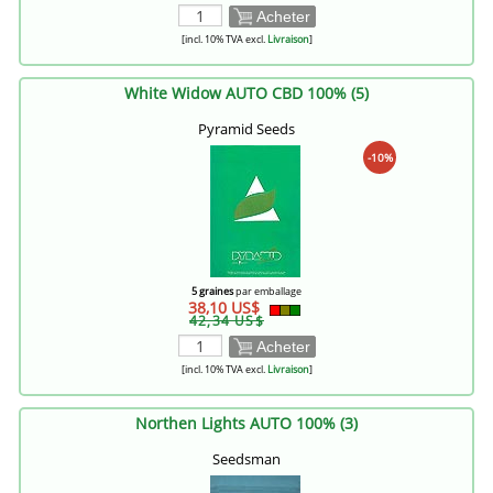
Acheter
[incl. 10% TVA excl.
Livraison
]
White Widow AUTO CBD 100% (5)
Pyramid Seeds
-10%
5 graines
par emballage
38,10 US$
42,34 US$
Acheter
[incl. 10% TVA excl.
Livraison
]
Northen Lights AUTO 100% (3)
Seedsman