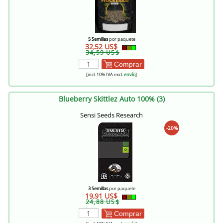
5 Semillas
por paquete
32,52 US$
34,59 US$
Comprar
[incl. 10% IVA excl.
envío
]
Blueberry Skittlez Auto 100% (3)
Sensi Seeds Research
-20%
3 Semillas
por paquete
19,91 US$
24,88 US$
Comprar