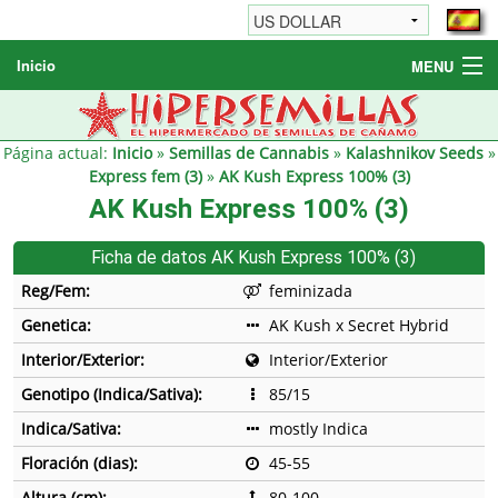
Inicio
MENU
Semillas de cannabis
Otros productos
Página actual:
Inicio
»
Semillas de Cannabis
»
Kalashnikov Seeds
»
Express fem (3)
»
AK Kush Express 100% (3)
Informaciónes / FAQ
AK Kush Express 100% (3)
Revendedores
Ficha de datos AK Kush Express 100% (3)
Reg/Fem:
feminizada
Genetica:
AK Kush x Secret Hybrid
Interior/Exterior:
Interior/Exterior
Genotipo (Indica/Sativa):
85/15
Indica/Sativa:
mostly Indica
Floración (dias):
45-55
Altura (cm):
80-100