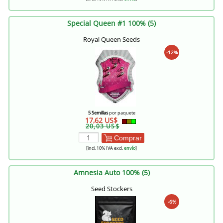
Special Queen #1 100% (5)
Royal Queen Seeds
-12%
5 Semillas
por paquete
17,62 US$
20,03 US$
Comprar
[incl. 10% IVA excl.
envío
]
Amnesia Auto 100% (5)
Seed Stockers
-6%