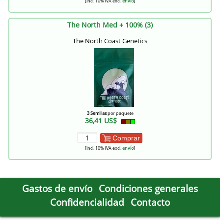
[incl. 10% IVA excl.
envío
]
The North Med + 100% (3)
The North Coast Genetics
3 Semillas
por paquete
36,41 US$
Comprar
[incl. 10% IVA excl.
envío
]
Gastos de envío
Condiciones generales
Confidencialidad
Contacto