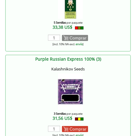
5 Semillas
por paquete
33,38 US$
Comprar
[incl. 10% IVA excl.
envío
]
Purple Russian Express 100% (3)
Kalashnikov Seeds
3 Semillas
por paquete
31,56 US$
Comprar
[incl. 10% IVA excl.
envío
]