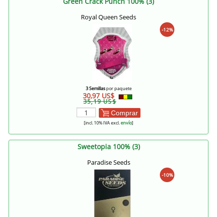
Green Crack Punch 100% (3)
Royal Queen Seeds
-12%
3 Semillas
por paquete
30,97 US$
35,19 US$
Comprar
[incl. 10% IVA excl.
envío
]
Sweetopia 100% (3)
Paradise Seeds
-10%