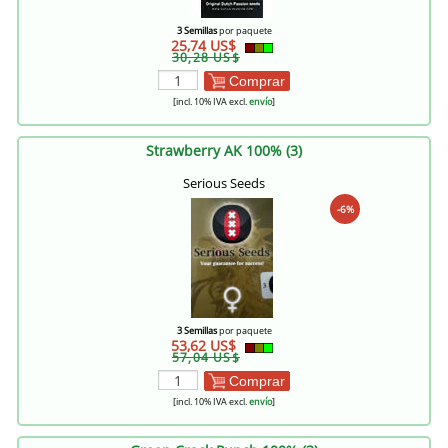
3 Semillas
por paquete
25,74 US$
30,28 US$
Comprar
[incl. 10% IVA excl.
envío
]
Strawberry AK 100% (3)
Serious Seeds
-6%
3 Semillas
por paquete
53,62 US$
57,04 US$
Comprar
[incl. 10% IVA excl.
envío
]