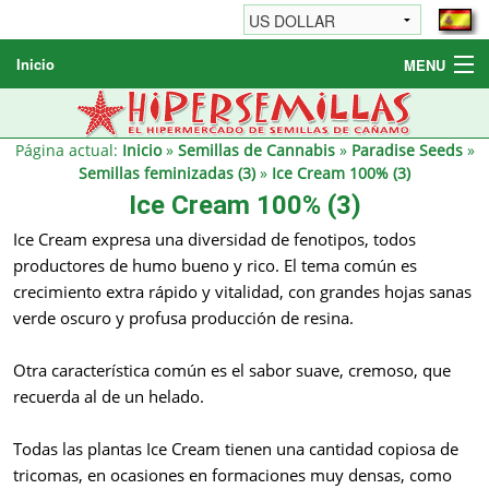
Inicio
MENU
Semillas de cannabis
Otros productos
Página actual:
Inicio
»
Semillas de Cannabis
»
Paradise Seeds
»
Semillas feminizadas (3)
»
Ice Cream 100% (3)
Informaciónes / FAQ
Ice Cream 100% (3)
Revendedores
Ice Cream expresa una diversidad de fenotipos, todos
productores de humo bueno y rico. El tema común es
crecimiento extra rápido y vitalidad, con grandes hojas sanas
verde oscuro y profusa producción de resina.
Otra característica común es el sabor suave, cremoso, que
recuerda al de un helado.
Todas las plantas Ice Cream tienen una cantidad copiosa de
tricomas, en ocasiones en formaciones muy densas, como