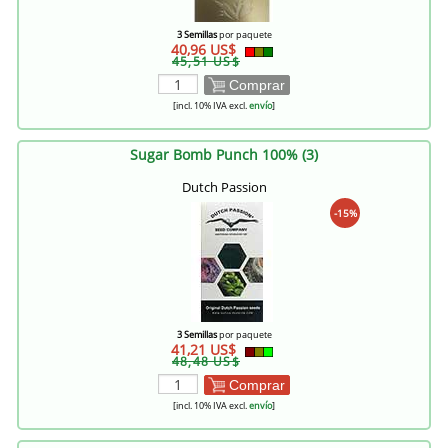
3 Semillas
por paquete
40,96 US$
45,51 US$
Comprar
[incl. 10% IVA excl.
envío
]
Sugar Bomb Punch 100% (3)
Dutch Passion
-15%
3 Semillas
por paquete
41,21 US$
48,48 US$
Comprar
[incl. 10% IVA excl.
envío
]