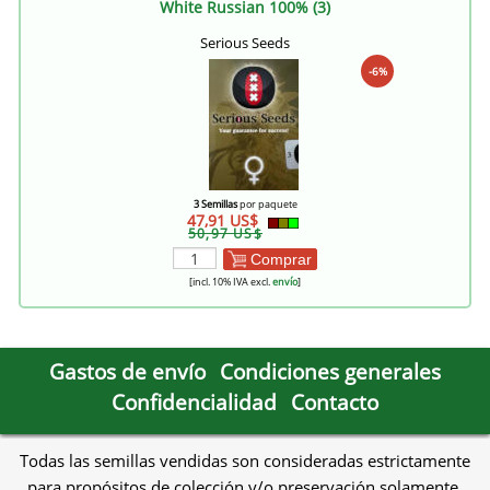
White Russian 100% (3)
Serious Seeds
-6%
3 Semillas
por paquete
47,91 US$
50,97 US$
Comprar
[incl. 10% IVA excl.
envío
]
Gastos de envío
Condiciones generales
Confidencialidad
Contacto
Todas las semillas vendidas son consideradas estrictamente
para propósitos de colección y/o preservación solamente,