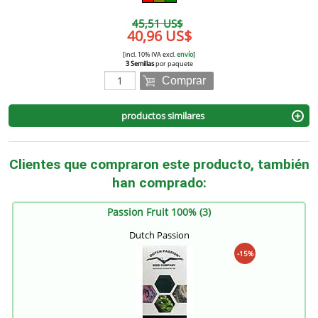
45,51 US$
40,96 US$
[incl. 10% IVA excl.
envío
]
3 Semillas
por paquete
Comprar
productos similares
Clientes que compraron este producto, también
han comprado:
Passion Fruit 100% (3)
Dutch Passion
-15%