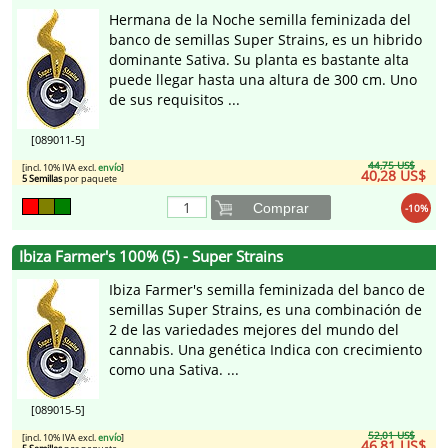
Hermana de la Noche semilla feminizada del
banco de semillas Super Strains, es un hibrido
dominante Sativa. Su planta es bastante alta
puede llegar hasta una altura de 300 cm. Uno
de sus requisitos ...
[089011-5]
44,75 US$
[incl. 10% IVA excl.
envío
]
40,28 US$
5 Semillas
por paquete
Comprar
-10%
Ibiza Farmer's 100% (5) - Super Strains
Ibiza Farmer's semilla feminizada del banco de
semillas Super Strains, es una combinación de
2 de las variedades mejores del mundo del
cannabis. Una genética Indica con crecimiento
como una Sativa. ...
[089015-5]
52,01 US$
[incl. 10% IVA excl.
envío
]
46,81 US$