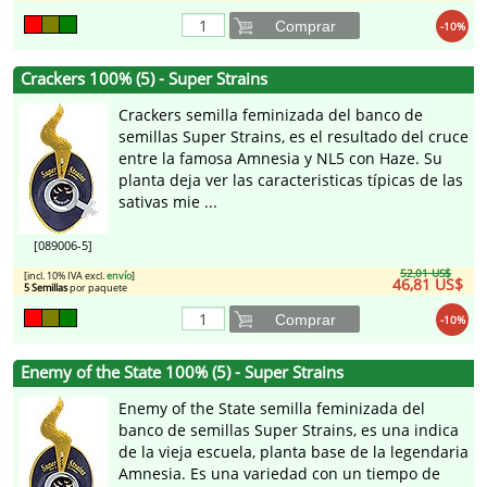
Comprar
-10%
Crackers 100% (5) - Super Strains
Crackers semilla feminizada del banco de
semillas Super Strains, es el resultado del cruce
entre la famosa Amnesia y NL5 con Haze. Su
planta deja ver las caracteristicas típicas de las
sativas mie ...
[089006-5]
52,01 US$
[incl. 10% IVA excl.
envío
]
46,81 US$
5 Semillas
por paquete
Comprar
-10%
Enemy of the State 100% (5) - Super Strains
Enemy of the State semilla feminizada del
banco de semillas Super Strains, es una indica
de la vieja escuela, planta base de la legendaria
Amnesia. Es una variedad con un tiempo de