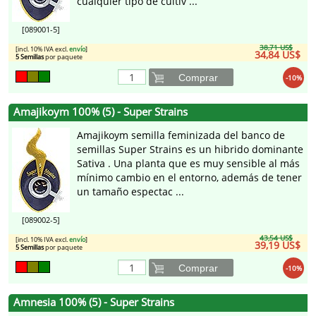
cualquier tipo de cultiv ...
[089001-5]
38,71 US$
[incl. 10% IVA excl.
envío
]
34,84 US$
5 Semillas
por paquete
Comprar
-10%
Amajikoym 100% (5) - Super Strains
Amajikoym semilla feminizada del banco de
semillas Super Strains es un hibrido dominante
Sativa . Una planta que es muy sensible al más
mínimo cambio en el entorno, además de tener
un tamaño espectac ...
[089002-5]
43,54 US$
[incl. 10% IVA excl.
envío
]
39,19 US$
5 Semillas
por paquete
Comprar
-10%
Amnesia 100% (5) - Super Strains