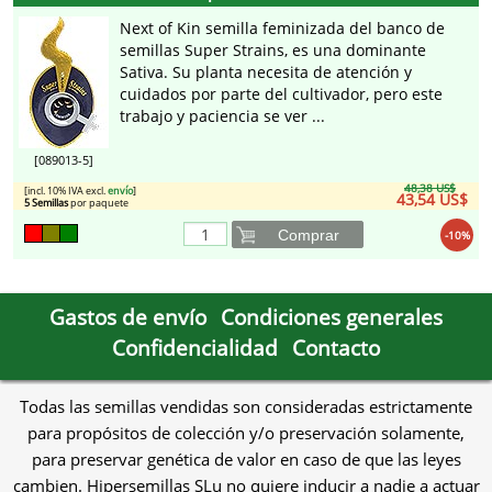
Next of Kin semilla feminizada del banco de
semillas Super Strains, es una dominante
Sativa. Su planta necesita de atención y
cuidados por parte del cultivador, pero este
trabajo y paciencia se ver ...
[089013-5]
48,38 US$
[incl. 10% IVA excl.
envío
]
43,54 US$
5 Semillas
por paquete
Comprar
-10%
Gastos de envío
Condiciones generales
Confidencialidad
Contacto
Todas las semillas vendidas son consideradas estrictamente
para propósitos de colección y/o preservación solamente,
para preservar genética de valor en caso de que las leyes
cambien. Hipersemillas SLu no quiere inducir a nadie a actuar