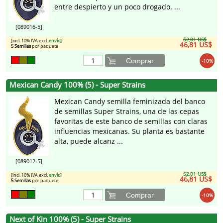
entre despierto y un poco drogado. ...
[089016-5]
52,01 US$
[incl. 10% IVA excl.
envío
]
46,81 US$
5 Semillas
por paquete
Comprar
-10%
Mexican Candy 100% (5) - Super Strains
Mexican Candy semilla feminizada del banco
de semillas Super Strains, una de las cepas
favoritas de este banco de semillas con claras
influencias mexicanas. Su planta es bastante
alta, puede alcanz ...
[089012-5]
52,01 US$
[incl. 10% IVA excl.
envío
]
46,81 US$
5 Semillas
por paquete
Comprar
-10%
Next of Kin 100% (5) - Super Strains