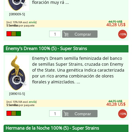
floración muy rá ...
[089009-5]
44,75 US$
[incl. 10% IVA excl.
envío
]
40,28 US$
5 Semillas
por paquete
Comprar
-10%
Enemy's Dream 100% (5) - Super Strains
Enemy's Dream semilla feminizada del banco
de semillas Super Strains, cruzada con Enemy
of the State. Una genética Indica caracterizada
por un rico aroma combinación de olores
florales y almizclados. ...
[089010-5]
44,75 US$
[incl. 10% IVA excl.
envío
]
40,28 US$
5 Semillas
por paquete
Comprar
-10%
Hermana de la Noche 100% (5) - Super Strains