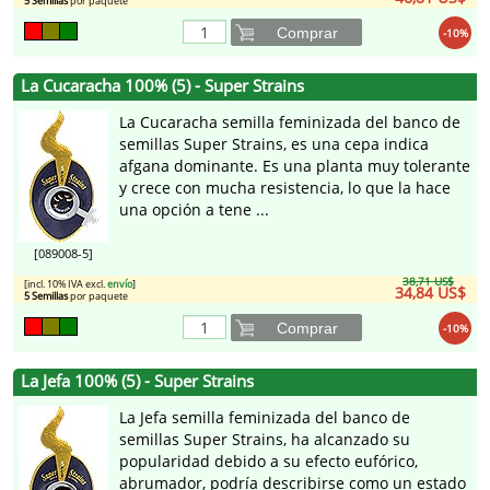
5 Semillas
por paquete
Comprar
-10%
La Cucaracha 100% (5) - Super Strains
La Cucaracha semilla feminizada del banco de
semillas Super Strains, es una cepa indica
afgana dominante. Es una planta muy tolerante
y crece con mucha resistencia, lo que la hace
una opción a tene ...
[089008-5]
38,71 US$
[incl. 10% IVA excl.
envío
]
34,84 US$
5 Semillas
por paquete
Comprar
-10%
La Jefa 100% (5) - Super Strains
La Jefa semilla feminizada del banco de
semillas Super Strains, ha alcanzado su
popularidad debido a su efecto eufórico,
abrumador, podría describirse como un estado