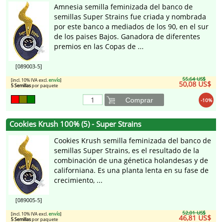
Amnesia semilla feminizada del banco de
semillas Super Strains fue criada y nombrada
por este banco a mediados de los 90, en el sur
de los paises Bajos. Ganadora de diferentes
premios en las Copas de ...
[089003-5]
55,64 US$
[incl. 10% IVA excl.
envío
]
50,08 US$
5 Semillas
por paquete
Comprar
-10%
Cookies Krush 100% (5) - Super Strains
Cookies Krush semilla feminizada del banco de
semillas Super Strains, es el resultado de la
combinación de una génetica holandesas y de
californiana. Es una planta lenta en su fase de
crecimiento, ...
[089005-5]
52,01 US$
[incl. 10% IVA excl.
envío
]
46,81 US$
5 Semillas
por paquete