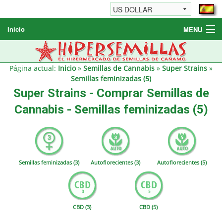
Inicio
MENU
Semillas de cannabis
Otros productos
Página actual:
Inicio
»
Semillas de Cannabis
»
Super Strains
»
Semillas feminizadas (5)
Informaciónes / FAQ
Super Strains - Comprar Semillas de
Revendedores
Cannabis - Semillas feminizadas (5)
Semillas feminizadas (3)
Autoflorecientes (3)
Autoflorecientes (5)
CBD (3)
CBD (5)