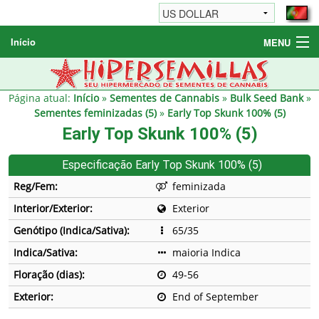
Início
MENU
Sementes de Cannabis
Sementes Diversas
Página atual:
Início
»
Sementes de Cannabis
»
Bulk Seed Bank
»
Sementes feminizadas (5)
»
Early Top Skunk 100% (5)
Informações / FAQ
Early Top Skunk 100% (5)
Especificação Early Top Skunk 100% (5)
Reg/Fem:
feminizada
Interior/Exterior:
Exterior
Genótipo (Indica/Sativa):
65/35
Indica/Sativa:
maioria Indica
Floração (dias):
49-56
Exterior:
End of September