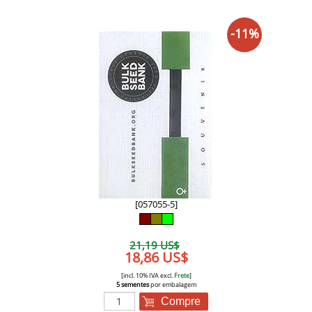
-11%
[057055-5]
21,19 US$
18,86 US$
[incl. 10% IVA excl.
Frete
]
5 sementes
por embalagem
Compre