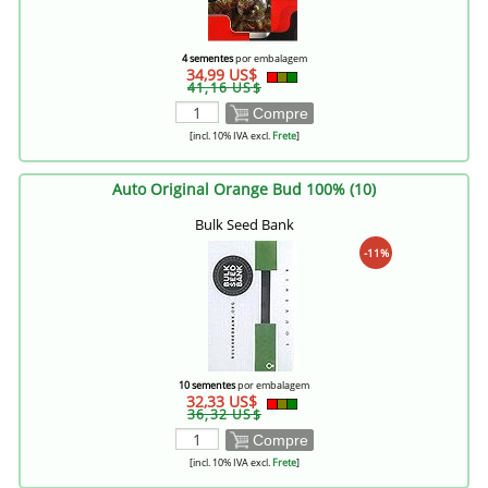
4 sementes
por embalagem
34,99 US$
41,16 US$
Compre
[incl. 10% IVA excl.
Frete
]
Auto Original Orange Bud 100% (10)
Bulk Seed Bank
-11%
10 sementes
por embalagem
32,33 US$
36,32 US$
Compre
[incl. 10% IVA excl.
Frete
]