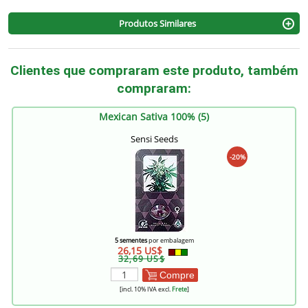
Produtos Similares
Clientes que compraram este produto, também
compraram:
Mexican Sativa 100% (5)
Sensi Seeds
-20%
5 sementes
por embalagem
26,15 US$
32,69 US$
Compre
[incl. 10% IVA excl.
Frete
]