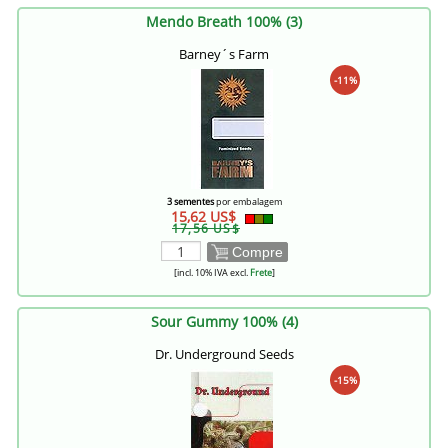
Mendo Breath 100% (3)
Barney´s Farm
-11%
3 sementes
por embalagem
15,62 US$
17,56 US$
Compre
[incl. 10% IVA excl.
Frete
]
Sour Gummy 100% (4)
Dr. Underground Seeds
-15%