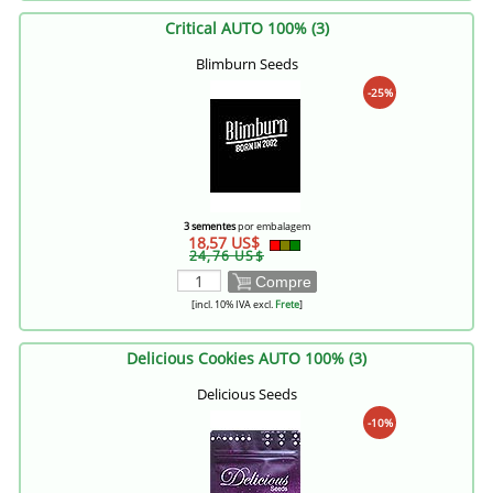
Critical AUTO 100% (3)
Blimburn Seeds
-25%
3 sementes
por embalagem
18,57 US$
24,76 US$
Compre
[incl. 10% IVA excl.
Frete
]
Delicious Cookies AUTO 100% (3)
Delicious Seeds
-10%