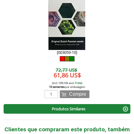
[003059-10]
72,77 US$
61,86 US$
[incl. 10% IVA excl.
Frete
]
10 sementes
por embalagem
Compre
Produtos Similares
Clientes que compraram este produto, também