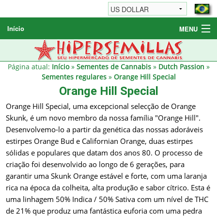
Início
MENU
Sementes de Cannabis
Sementes Diversas
Página atual:
Início
»
Sementes de Cannabis
»
Dutch Passion
»
Sementes regulares
»
Orange Hill Special
Informações / FAQ
Orange Hill Special
Orange Hill Special, uma excepcional selecção de Orange
Skunk, é um novo membro da nossa família "Orange Hill".
Desenvolvemo-lo a partir da genética das nossas adoráveis
estirpes Orange Bud e Californian Orange, duas estirpes
sólidas e populares que datam dos anos 80. O processo de
criação foi desenvolvido ao longo de 6 gerações, para
garantir uma Skunk Orange estável e forte, com uma laranja
rica na época da colheita, alta produção e sabor cítrico. Esta é
uma linhagem 50% Indica / 50% Sativa com um nível de THC
de 21% que produz uma fantástica euforia com uma pedra