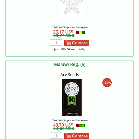
5 sementes
por embalagem
26,17 US$
29,74 US$
Compre
[incl. 10% IVA excl.
Frete
]
Malawi Reg. (5)
Ace Seeds
-20%
5 sementes
por embalagem
43,70 US$
54,63 US$
Compre