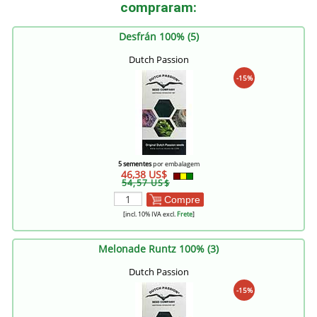
compraram:
Desfrán 100% (5)
Dutch Passion
-15%
5 sementes
por embalagem
46,38 US$
54,57 US$
Compre
[incl. 10% IVA excl.
Frete
]
Melonade Runtz 100% (3)
Dutch Passion
-15%