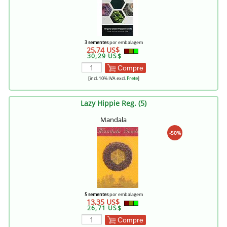
3 sementes
por embalagem
25,74 US$
30,29 US$
Compre
[incl. 10% IVA excl.
Frete
]
Lazy Hippie Reg. (5)
Mandala
-50%
5 sementes
por embalagem
13,35 US$
26,71 US$
Compre