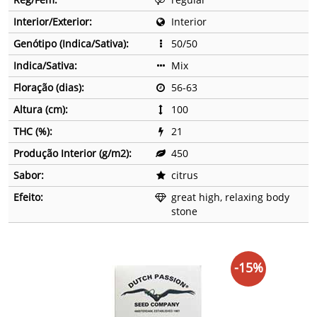
Interior/Exterior:
Interior
Genótipo (Indica/Sativa):
50/50
Indica/Sativa:
Mix
Floração (dias):
56-63
Altura (cm):
100
THC (%):
21
Produção Interior (g/m2):
450
Sabor:
citrus
Efeito:
great high, relaxing body
stone
-15%