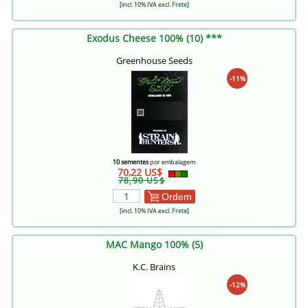
[incl. 10% IVA excl.
Frete
]
Exodus Cheese 100% (10) ***
Greenhouse Seeds
-11%
10 sementes
por embalagem
70,22 US$
78,90 US$
Ordem
[incl. 10% IVA excl.
Frete
]
MAC Mango 100% (5)
K.C. Brains
-12%