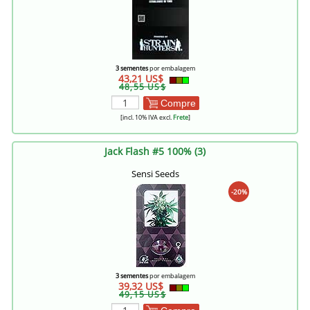
3 sementes
por embalagem
43,21 US$
48,55 US$
Compre
[incl. 10% IVA excl.
Frete
]
Jack Flash #5 100% (3)
Sensi Seeds
-20%
3 sementes
por embalagem
39,32 US$
49,15 US$