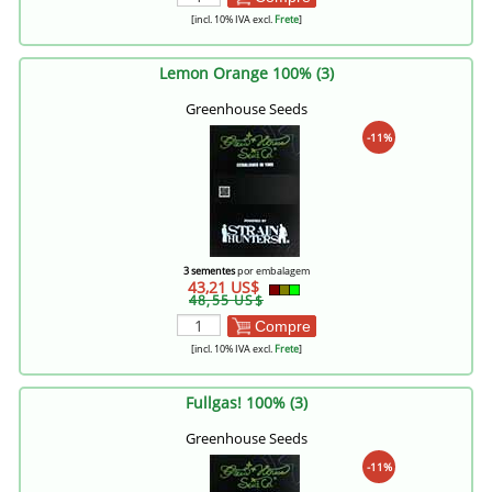
[incl. 10% IVA excl.
Frete
]
Lemon Orange 100% (3)
Greenhouse Seeds
-11%
3 sementes
por embalagem
43,21 US$
48,55 US$
Compre
[incl. 10% IVA excl.
Frete
]
Fullgas! 100% (3)
Greenhouse Seeds
-11%