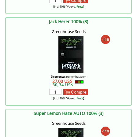
Compre
[incl. 10% IVA excl.
Frete
]
Jack Herer 100% (3)
Greenhouse Seeds
-11%
3 sementes
por embalagem
27,00 US$
30,34 US$
Compre
[incl. 10% IVA excl.
Frete
]
Super Lemon Haze AUTO 100% (3)
Greenhouse Seeds
-11%