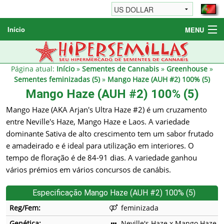
Início
MENU
Sementes de Cannabis
Sementes Diversas
Página atual:
Início
»
Sementes de Cannabis
»
Greenhouse
»
Sementes feminizadas (5)
»
Mango Haze (AUH #2) 100% (5)
Informações / FAQ
Mango Haze (AUH #2) 100% (5)
Mango Haze (AKA Arjan's Ultra Haze #2) é um cruzamento
entre Neville's Haze, Mango Haze e Laos. A variedade
dominante Sativa de alto crescimento tem um sabor frutado
e amadeirado e é ideal para utilização em interiores. O
tempo de floração é de 84-91 dias. A variedade ganhou
vários prémios em vários concursos de canábis.
Especificação Mango Haze (AUH #2) 100% (5)
Reg/Fem:
feminizada
Genética:
Neville's Haze x Mango Haze