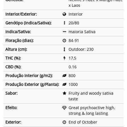
x Laos
Interior/Exterior:
Interior
Genótipo (Indica/Sativa):
20/80
Indica/Sativa:
maioria Sativa
Floração (dias):
84-91
Altura (cm):
Outdoor: 230
THC (%):
17,5
CBD (%):
0.16
Produção Interior (g/m2):
800
Produção Exterior (g/Planta):
1000
Sabor:
Fruity and woody sativa
taste
Efeito:
Great psychoactive high,
strong & long lasting
Exterior:
End of October