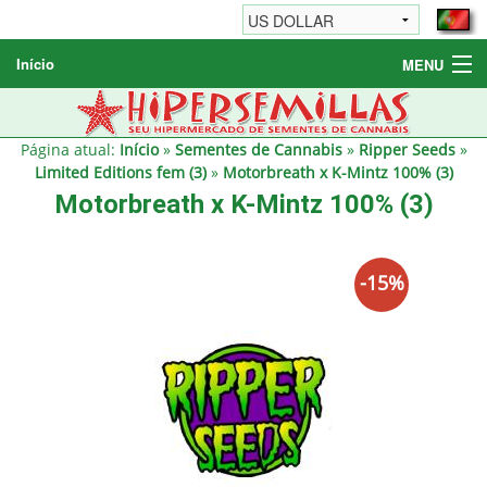
Início
MENU
Sementes de Cannabis
Sementes Diversas
Página atual:
Início
»
Sementes de Cannabis
»
Ripper Seeds
»
Limited Editions fem (3)
»
Motorbreath x K-Mintz 100% (3)
Informações / FAQ
Motorbreath x K-Mintz 100% (3)
-15%