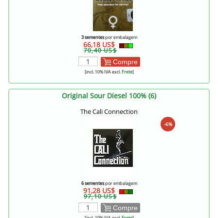
3 sementes
por embalagem
66,18 US$
70,40 US$
Compre
[incl. 10% IVA excl.
Frete
]
Original Sour Diesel 100% (6)
The Cali Connection
-6%
6 sementes
por embalagem
91,28 US$
97,10 US$
Compre
[incl. 10% IVA excl.
Frete
]