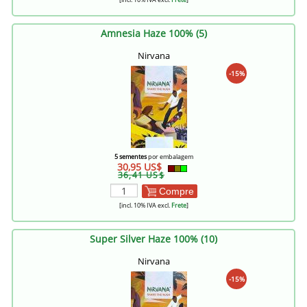
Amnesia Haze 100% (5)
Nirvana
-15%
5 sementes
por embalagem
30,95 US$
36,41 US$
Compre
[incl. 10% IVA excl.
Frete
]
Super Silver Haze 100% (10)
Nirvana
-15%