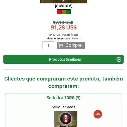
[018010-6]
97,10 US$
91,28 US$
[incl. 10% IVA excl.
Frete
]
6 sementes
por embalagem
Compre
Produtos Similares
Clientes que compraram este produto, também
compraram:
Seriotica 100% (3)
Serious Seeds
-6%