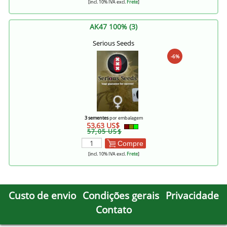
[incl. 10% IVA excl.
Frete
]
AK47 100% (3)
Serious Seeds
-6%
3 sementes
por embalagem
53,63 US$
57,05 US$
Compre
[incl. 10% IVA excl.
Frete
]
Custo de envio
Condições gerais
Privacidade
Contato