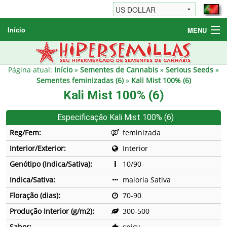
Início
MENU
Sementes de Cannabis
Sementes Diversas
Página atual:
Início
»
Sementes de Cannabis
»
Serious Seeds
»
Sementes feminizadas (6)
»
Kali Mist 100% (6)
Informações / FAQ
Kali Mist 100% (6)
Especificação Kali Mist 100% (6)
Reg/Fem:
feminizada
Interior/Exterior:
Interior
Genótipo (Indica/Sativa):
10/90
Indica/Sativa:
maioria Sativa
Floração (dias):
70-90
Produção Interior (g/m2):
300-500
Sabor:
spicy