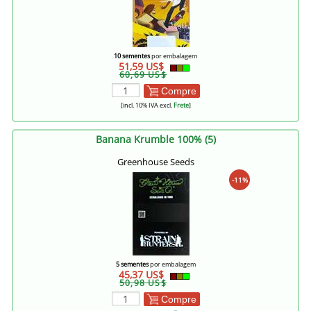
10 sementes
por embalagem
51,59 US$
60,69 US$
Compre
[incl. 10% IVA excl.
Frete
]
Banana Krumble 100% (5)
Greenhouse Seeds
-11%
5 sementes
por embalagem
45,37 US$
50,98 US$
Compre