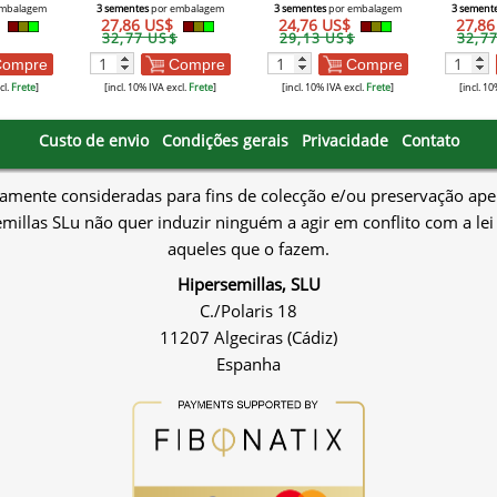
mbalagem
3 sementes
por embalagem
3 sementes
por embalagem
3 sement
$
27,86 US$
24,76 US$
27,8
32,77 US$
29,13 US$
32,7
ompre
Compre
Compre
cl.
Frete
]
[incl. 10% IVA excl.
Frete
]
[incl. 10% IVA excl.
Frete
]
[incl. 10
Custo de envio
Condições gerais
Privacidade
Contato
amente consideradas para fins de colecção e/ou preservação apen
millas SLu não quer induzir ninguém a agir em conflito com a lei
aqueles que o fazem.
Hipersemillas, SLU
C./Polaris 18
11207 Algeciras (Cádiz)
Espanha