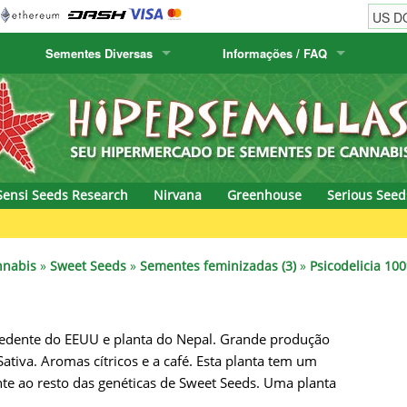
Sementes Diversas
Informações / FAQ
w
Sementes Cactus
Humboldt Seed Company
Informações de ordem
Positronics
& Caviar
Flora Canaria
Humboldt Seeds
Informações de envio
Prana Medical S
s Seeds
Hyp3rids
FAQ
Pyramid Seeds
Sensi Seeds Research
Nirvana
Greenhouse
Serious Seed
etics
Kalashnikov Seeds
Resin Seeds
Gr
rground Seeds
Kannabia
Ripper Seeds
nnabis
»
Sweet Seeds
»
Sementes feminizadas (3)
»
Psicodelicia 100
ssion
K.C. Brains
Royal Queen Se
edente do EEUU e planta do Nepal. Grande produção
Seeds
krauTHCollective
Samsara Seeds
Sativa. Aromas cítricos e a café. Esta planta tem um
eeds
La Semilla Automatica
Seedsman
nte ao resto das genéticas de Sweet Seeds. Uma planta