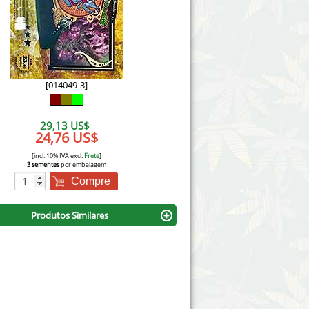
Victory Seeds
Vision Seeds
White Label Seeds
[014049-3]
s Marijuanabam
World of Seeds
29,13 US$
eedbank
24,76 US$
CBD Cânhamo Industrial
[incl. 10% IVA excl.
Frete
]
3 sementes
por embalagem
Compre
Produtos Similares