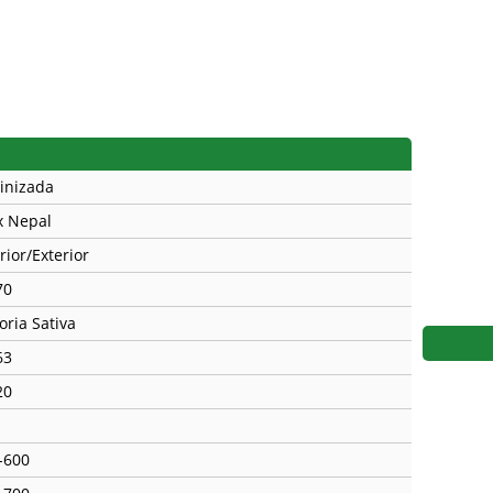
s
Mallorca Seeds
Seed Stockers
Seeds
Mandala
Seedy Simon
s
Medical Seeds Co.
Silent Seeds
 Seeds
Ministry of Cannabis
Söllner - Vadda'
inizada
dhi
Paradise Seeds
Strain Hunters S
x Nepal
rior/Exterior
 the Great Gardener
Philosopher Seeds
Sumo Seeds
70
oria Sativa
63
20
-600