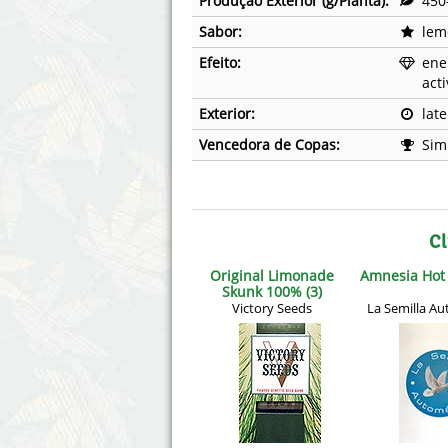
Produção Exterior (g/Planta):
450
Sabor:
lem
Efeito:
ener
acti
Exterior:
lat
Vencedora de Copas:
Sim
Cl
Original Limonade
Amnesia Hot 
Skunk 100% (3)
Victory Seeds
La Semilla Au