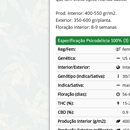
Annabelle´s Garden
Fast Bud
Prod. Interior: 400-550 gr/m2.
Barney's Farm
Female 
Exterior: 350-600 gr/planta.
Floração interior: 8-9 semanas
Blimburn Seeds
G13 Lab
Especificação Psicodelicia 100% (3)
Bulk Seed Bank
Genehtik
Reg/Fem:
fem
Bulldog Seeds
Green Bo
Genética:
US 
Interior/Exterior:
Inte
Cannabella Genetics
House of
Genótipo (Indica/Sativa):
30/
Indica/Sativa:
mai
Floração (dias):
56-
THC (%):
15-
CBD (%):
0.9
Produção Interior (g/m2):
400