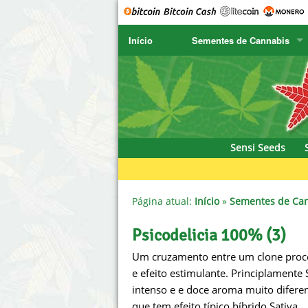
Início
Sementes de Cannabis
SENSI SEEDS
CBD Cre
SENSI SEEDS RESEARCH
Chronic 
NIRVANA
Deliciou
Sensi Seeds
GREENHOUSE
DNA Gen
SERIOUS SEEDS
Dr. Unde
Página atual:
Início
»
Sementes de Ca
SPLIFF SEEDS
Dutch Pa
Psicodelicia 100% (3)
Um cruzamento entre um clone proc
Ace Seeds
Empire 
e efeito estimulante. Principlamente 
Anaconda Seeds
Exotic S
intenso e e doce aroma muito difere
que tem efeito típico híbrido Sativa.