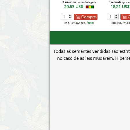
3 sementes
por embalagem
3 sementes
por e
20,63 US$
18,21 US
Compre
C
[incl. 10% IVA excl.
Frete
]
[incl. 10% IVA ex
Todas as sementes vendidas são estrit
no caso de as leis mudarem. Hiperse