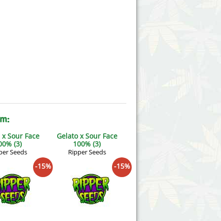
am:
l x Sour Face
Gelato x Sour Face
00% (3)
100% (3)
per Seeds
Ripper Seeds
-15%
-15%