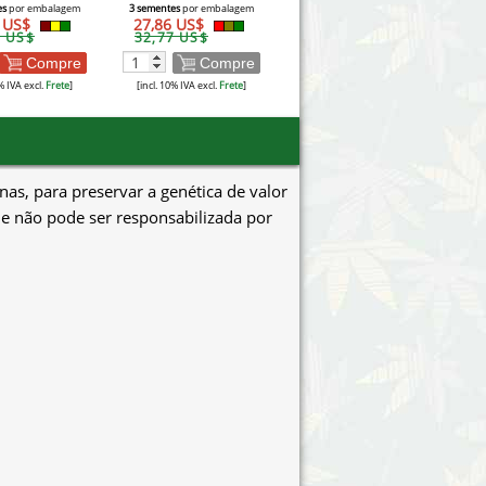
es
por embalagem
3 sementes
por embalagem
6 US$
27,86 US$
7 US$
32,77 US$
Compre
Compre
% IVA excl.
Frete
]
[incl. 10% IVA excl.
Frete
]
as, para preservar a genética de valor
 e não pode ser responsabilizada por