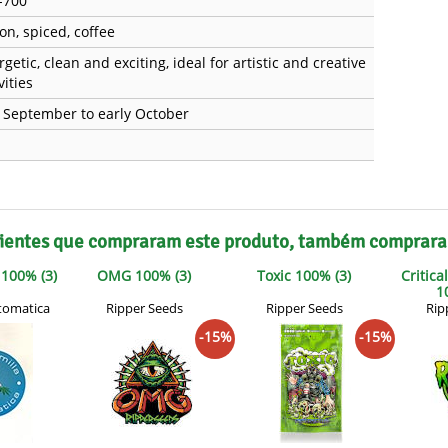
-700
on, spiced, coffee
getic, clean and exciting, ideal for artistic and creative
vities
e September to early October
ientes que compraram este produto, também comprar
100% (3)
OMG 100% (3)
Toxic 100% (3)
Critica
1
tomatica
Ripper Seeds
Ripper Seeds
Rip
-15%
-15%