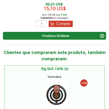
30,21 US$
15,10 US$
[incl. 10% IVA excl.
Frete
]
5 sementes
por embalagem
Compre
Produtos Similares
Clientes que compraram este produto, também
compraram:
Big Bull 100% (3)
Kannabia
-15%