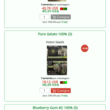
3 sementes
por embalagem
40,78 US$
45,31 US$
Compre
[incl. 10% IVA excl.
Frete
]
Pure Gelato 100% (3)
Vision Seeds
-50%
3 sementes
por embalagem
18,12 US$
36,25 US$
Compre
[incl. 10% IVA excl.
Frete
]
Blueberry Gum #2 100% (5)