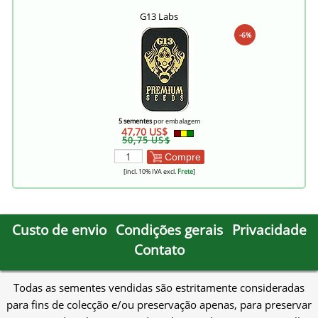
G13 Labs
-6%
5 sementes
por embalagem
47,70 US$
50,75 US$
Compre
[incl. 10% IVA excl.
Frete
]
Custo de envio
Condições gerais
Privacidade
Contato
Todas as sementes vendidas são estritamente consideradas
para fins de colecção e/ou preservação apenas, para preservar