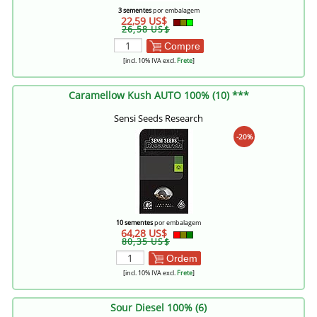
3 sementes
por embalagem
22,59 US$
26,58 US$
Compre
[incl. 10% IVA excl.
Frete
]
Caramellow Kush AUTO 100% (10) ***
Sensi Seeds Research
-20%
10 sementes
por embalagem
64,28 US$
80,35 US$
Ordem
[incl. 10% IVA excl.
Frete
]
Sour Diesel 100% (6)