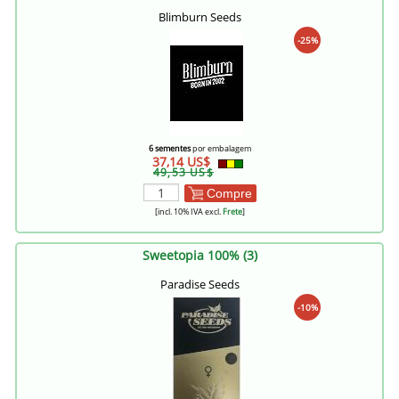
Blimburn Seeds
-25%
6 sementes
por embalagem
37,14 US$
49,53 US$
Compre
[incl. 10% IVA excl.
Frete
]
Sweetopia 100% (3)
Paradise Seeds
-10%