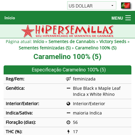
Início
MENU
Sementes de Cannabis
Sementes Diversas
Página atual:
Início
»
Sementes de Cannabis
»
Victory Seeds
»
Sementes feminizadas (5)
»
Caramelino 100% (5)
Informações / FAQ
Caramelino 100% (5)
Especificação Caramelino 100% (5)
Reg/Fem:
feminizada
Genética:
Blue Black x Maple Leaf
Indica x White Rhino
Interior/Exterior:
Interior/Exterior
Indica/Sativa:
maioria Indica
Floração (dias):
56
THC (%):
17