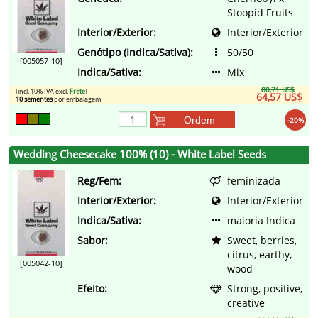
Stoopid Fruits
Interior/Exterior:
Interior/Exterior
Genótipo (Indica/Sativa):
50/50
[005057-10]
Indica/Sativa:
Mix
80,71 US$
[incl. 10% IVA excl.
Frete
]
64,57 US$
10 sementes
por embalagem
Ordem
-20%
Wedding Cheesecake 100% (10) - White Label Seeds
Reg/Fem:
feminizada
Interior/Exterior:
Interior/Exterior
Indica/Sativa:
maioria Indica
Sabor:
Sweet, berries,
citrus, earthy,
[005042-10]
wood
Efeito:
Strong, positive,
creative