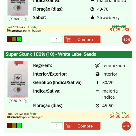
Indica/Sativa:
maioria Indica
Floração (dias):
49-70
Sabor:
Strawberry
[005041-10]
62,51 US$
[incl. 10% IVA excl.
Frete
]
31,25 US$
10 sementes
por embalagem
Compre
-50%
Super Skunk 100% (10) - White Label Seeds
Reg/Fem:
feminizada
Interior/Exterior:
Interior
Genótipo (Indica/Sativa):
80/20
Indica/Sativa:
maioria
Indica
[005019-10]
Floração (dias):
45-50
68,57 US$
[incl. 10% IVA excl.
Frete
]
54,86 US$
10 sementes
por embalagem
Compre
-20%