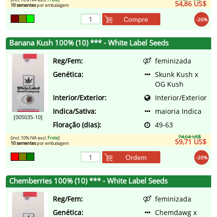
54,86 US$
10 sementes
por embalagem
Compre
-20%
Banana Kush 100% (10) *** - White Label Seeds
Reg/Fem:
feminizada
Genética:
Skunk Kush x
OG Kush
Interior/Exterior:
Interior/Exterior
Indica/Sativa:
maioria Indica
[005035-10]
Floração (dias):
49-63
74,64 US$
[incl. 10% IVA excl.
Frete
]
59,71 US$
10 sementes
por embalagem
Ordem
-20%
Chemberries 100% (10) *** - White Label Seeds
Reg/Fem:
feminizada
Genética:
Chemdawg x