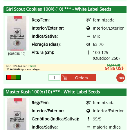
Girl Scout Cookies 100% (10) *** - White Label Seeds
Reg/Fem:
feminizada
Interior/Exterior:
Interior/Exterior
Indica/Sativa:
Mix
Floração (dias):
63-70
Altura (cm):
100-125
[005038-10]
(Outdoor 250)
68,57 US$
[incl. 10% IVA excl.
Frete
]
54,86 US$
10 sementes
por embalagem
Ordem
-20%
Master Kush 100% (10) *** - White Label Seeds
Reg/Fem:
feminizada
Interior/Exterior:
Interior/Exterior
Genótipo (Indica/Sativa):
95/5
Indica/Sativa:
maioria Indica