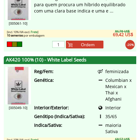
para quem procura um híbrido equilibrado
com uma clara base indica e uma e ...
[005061-10]
86,78 US$
[incl. 10% IVA excl.
Frete
]
69,42 US$
10 sementes
por embalagem
Ordem
-20%
AK420 100% (10) - White Label Seeds
Reg/Fem:
feminizada
Genética:
Columbian x
Mexican x
Thai x
Afghani
Interior/Exterior:
Interior
[005049-10]
Genótipo (Indica/Sativa):
35/65
Indica/Sativa:
maioria
Sativa
68,57 US$
[incl. 10% IVA excl.
Frete
]