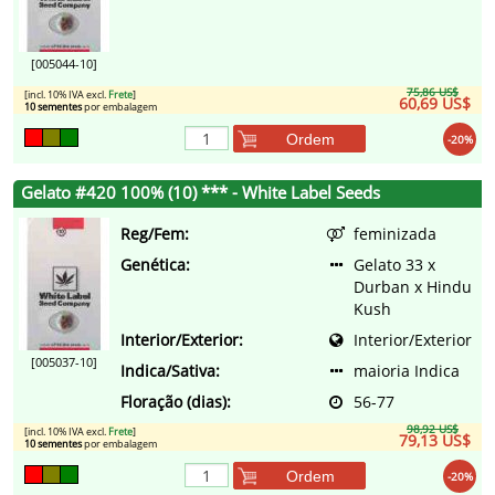
[005044-10]
75,86 US$
[incl. 10% IVA excl.
Frete
]
60,69 US$
10 sementes
por embalagem
Ordem
-20%
Gelato #420 100% (10) *** - White Label Seeds
Reg/Fem:
feminizada
Genética:
Gelato 33 x
Durban x Hindu
Kush
Interior/Exterior:
Interior/Exterior
[005037-10]
Indica/Sativa:
maioria Indica
Floração (dias):
56-77
98,92 US$
[incl. 10% IVA excl.
Frete
]
79,13 US$
10 sementes
por embalagem
Ordem
-20%