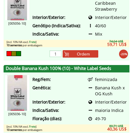
Caribbean
Strawberry
Interior/Exterior:
Interior/Exterior
[005056-10]
Genótipo (Indica/Sativa):
40/60
Indica/Sativa:
Mix
74,64 US$
[incl. 10% IVA excl.
Frete
]
59,71 US$
10 sementes
por embalagem
Ordem
-20%
Double Banana Kush 100% (10) - White Label Seeds
Reg/Fem:
feminizada
Genética:
Banana Kush x
OG Kush
Interior/Exterior:
Interior/Exterior
Indica/Sativa:
maioria Indica
[005036-10]
Floração (dias):
49-70
80,71 US$
[incl. 10% IVA excl.
Frete
]
40,36 US$
10 sementes
por embalagem