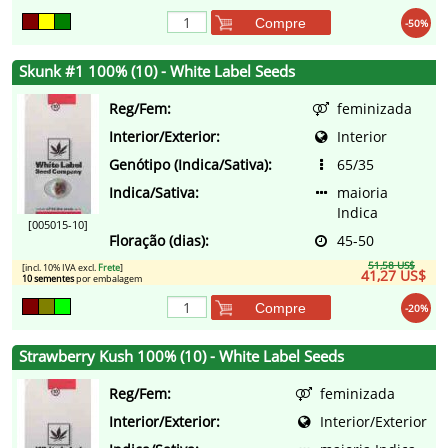
Compre
-50%
Skunk #1 100% (10) - White Label Seeds
Reg/Fem:
feminizada
Interior/Exterior:
Interior
Genótipo (Indica/Sativa):
65/35
Indica/Sativa:
maioria
Indica
[005015-10]
Floração (dias):
45-50
51,58 US$
[incl. 10% IVA excl.
Frete
]
41,27 US$
10 sementes
por embalagem
Compre
-20%
Strawberry Kush 100% (10) - White Label Seeds
Reg/Fem:
feminizada
Interior/Exterior:
Interior/Exterior