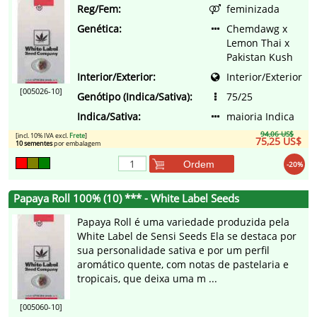
Reg/Fem:
feminizada
Genética:
Chemdawg x
Lemon Thai x
Pakistan Kush
Interior/Exterior:
Interior/Exterior
[005026-10]
Genótipo (Indica/Sativa):
75/25
Indica/Sativa:
maioria Indica
94,06 US$
[incl. 10% IVA excl.
Frete
]
75,25 US$
10 sementes
por embalagem
Ordem
-20%
Papaya Roll 100% (10) *** - White Label Seeds
Papaya Roll é uma variedade produzida pela
White Label de Sensi Seeds Ela se destaca por
sua personalidade sativa e por um perfil
aromático quente, com notas de pastelaria e
tropicais, que deixa uma m ...
[005060-10]