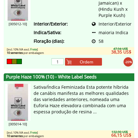
Jamaican) x
(Hindu Kush x
Purple Kush)
Interior/Exterior:
Interior/Exterior
[005012-10]
Indica/Sativa:
maioria Indica
Floração (dias):
58
47,94 US$
[incl. 10% IVA excl.
Frete
]
38,35 US$
10 sementes
por embalagem
Ordem
-20%
Purple Haze 100% (10) - White Label Seeds
Sativa/Índica Feminizada Esta potente híbrida
de canábis manifesta as melhores qualidades
das variedades anteriores, nomeada uma
Euforia Haze elevadora combinada com uma
espessa produção de resina ...
[005014-10]
132,90 US$
[incl. 10% IVA excl.
Frete
]
66,15 US$
10 sementes
por embalagem