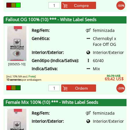
Compre
-50%
Fallout OG 100% (10) *** - White Label Seeds
Reg/Fem:
feminizada
Genética:
Chernobyl x
Face Off OG
Interior/Exterior:
Interior/Exterior
Genótipo (Indica/Sativa):
60/40
[005055-10]
Indica/Sativa:
Mix
86,78 US$
[incl. 10% IVA excl.
Frete
]
69,42 US$
10 sementes
por embalagem
Ordem
-20%
Female Mix 100% (10) *** - White Label Seeds
Reg/Fem:
feminizada
Interior/Exterior:
Interior/Exterior