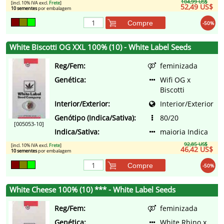
104,99 US$
[incl. 10% IVA excl.
Frete
]
52,49 US$
10 sementes
por embalagem
Compre
-50%
White Biscotti OG XXL 100% (10) - White Label Seeds
Reg/Fem:
feminizada
Genética:
Wifi OG x
Biscotti
Interior/Exterior:
Interior/Exterior
Genótipo (Indica/Sativa):
80/20
[005053-10]
Indica/Sativa:
maioria Indica
92,85 US$
[incl. 10% IVA excl.
Frete
]
46,42 US$
10 sementes
por embalagem
Compre
-50%
White Cheese 100% (10) *** - White Label Seeds
Reg/Fem:
feminizada
Genética:
White Rhino x