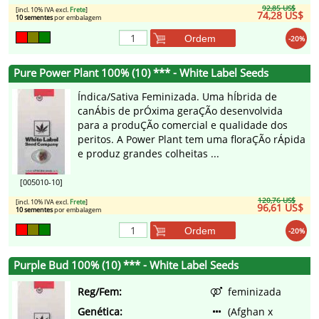
92,85 US$
[incl. 10% IVA excl.
Frete
]
74,28 US$
10 sementes
por embalagem
Ordem
-20%
Pure Power Plant 100% (10) *** - White Label Seeds
Índica/Sativa Feminizada. Uma hÍbrida de
canÁbis de prÓxima geraÇÃo desenvolvida
para a produÇÃo comercial e qualidade dos
peritos. A Power Plant tem uma floraÇÃo rÁpida
e produz grandes colheitas ...
[005010-10]
120,76 US$
[incl. 10% IVA excl.
Frete
]
96,61 US$
10 sementes
por embalagem
Ordem
-20%
Purple Bud 100% (10) *** - White Label Seeds
Reg/Fem:
feminizada
Genética:
(Afghan x