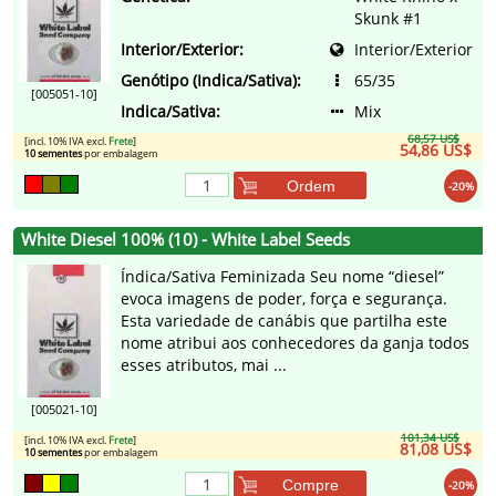
Skunk #1
Interior/Exterior:
Interior/Exterior
Genótipo (Indica/Sativa):
65/35
[005051-10]
Indica/Sativa:
Mix
68,57 US$
[incl. 10% IVA excl.
Frete
]
54,86 US$
10 sementes
por embalagem
Ordem
-20%
White Diesel 100% (10) - White Label Seeds
Índica/Sativa Feminizada Seu nome “diesel”
evoca imagens de poder, força e segurança.
Esta variedade de canábis que partilha este
nome atribui aos conhecedores da ganja todos
esses atributos, mai ...
[005021-10]
101,34 US$
[incl. 10% IVA excl.
Frete
]
81,08 US$
10 sementes
por embalagem
Compre
-20%