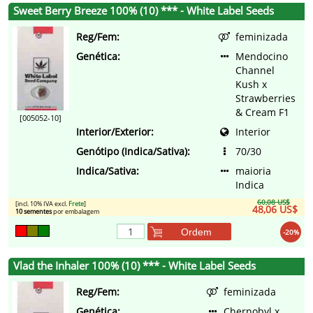
Sweet Berry Breeze 100% (10) *** - White Label Seeds
Reg/Fem:
feminizada
Genética:
Mendocino
Channel
Kush x
Strawberries
& Cream F1
[005052-10]
Interior/Exterior:
Interior
Genótipo (Indica/Sativa):
70/30
Indica/Sativa:
maioria
Indica
60,08 US$
[incl. 10% IVA excl.
Frete
]
48,06 US$
10 sementes
por embalagem
Ordem
-20%
Vlad the Inhaler 100% (10) *** - White Label Seeds
Reg/Fem:
feminizada
Genética:
Chernobyl x